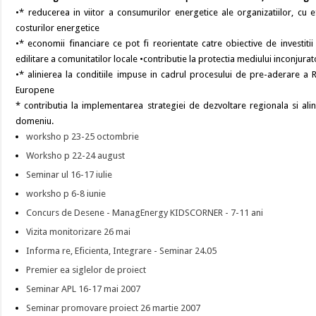
•* reducerea in viitor a consumurilor energetice ale organizatiilor, cu 
costurilor energetice
•* economii financiare ce pot fi reorientate catre obiective de investitii
edilitare a comunitatilor locale •contributie la protectia mediului inconjurat
•* alinierea la conditiile impuse in cadrul procesului de pre-aderare a R
Europene
* contributia la implementarea strategiei de dezvoltare regionala si ali
domeniu.
worksho p 23-25 octombrie
Worksho p 22-24 august
Seminar ul 16-17 iulie
worksho p 6-8 iunie
Concurs de Desene - ManagEnergy KIDSCORNER - 7-11 ani
Vizita monitorizare 26 mai
Informa re, Eficienta, Integrare - Seminar 24.05
Premier ea siglelor de proiect
Seminar APL 16-17 mai 2007
Seminar promovare proiect 26 martie 2007