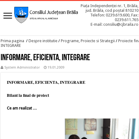
Piața Independenței nr. 1, Brăila,
jud. Brăila, cod poștal 810210
Telefon: 0239.619.600, Fax:
0239.611.765
E-mail: consiliu@cjbraila.ro
Prima pagina
/
Despre institutie
/
Programe, Proiecte si Strategii
/
Proiecte fin
INTEGRARE
INFORMARE, EFICIENTA, INTEGRARE
System Administrator
19.01.2009
INFORMARE, EFICIENTA, INTEGRARE
Bilant la final de proiect
Ce am realizat …