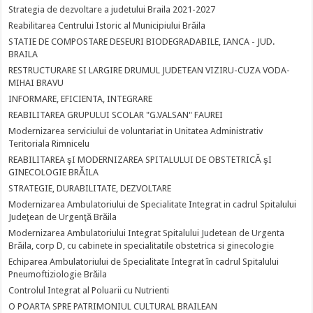
Strategia de dezvoltare a judetului Braila 2021-2027
Reabilitarea Centrului Istoric al Municipiului Brăila
STATIE DE COMPOSTARE DESEURI BIODEGRADABILE, IANCA - JUD.
BRAILA
RESTRUCTURARE SI LARGIRE DRUMUL JUDETEAN VIZIRU-CUZA VODA-
MIHAI BRAVU
INFORMARE, EFICIENTA, INTEGRARE
REABILITAREA GRUPULUI SCOLAR "G.VALSAN" FAUREI
Modernizarea serviciului de voluntariat in Unitatea Administrativ
Teritoriala Rimnicelu
REABILITAREA şI MODERNIZAREA SPITALULUI DE OBSTETRICĂ şI
GINECOLOGIE BRĂILA
STRATEGIE, DURABILITATE, DEZVOLTARE
Modernizarea Ambulatoriului de Specialitate Integrat in cadrul Spitalului
Judeţean de Urgenţă Brăila
Modernizarea Ambulatoriului Integrat Spitalului Judetean de Urgenta
Brăila, corp D, cu cabinete in specialitatile obstetrica si ginecologie
Echiparea Ambulatoriului de Specialitate Integrat în cadrul Spitalului
Pneumoftiziologie Brăila
Controlul Integrat al Poluarii cu Nutrienti
O POARTA SPRE PATRIMONIUL CULTURAL BRAILEAN