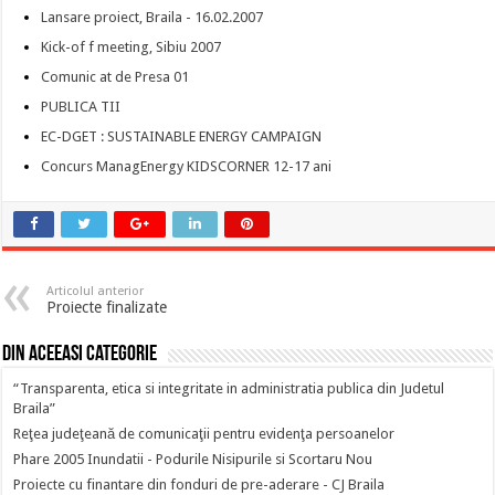
Lansare proiect, Braila - 16.02.2007
Kick-of f meeting, Sibiu 2007
Comunic at de Presa 01
PUBLICA TII
EC-DGET : SUSTAINABLE ENERGY CAMPAIGN
Concurs ManagEnergy KIDSCORNER 12-17 ani
Articolul anterior
Proiecte finalizate
Din aceeasi categorie
“Transparenta, etica si integritate in administratia publica din Judetul
Braila”
Reţea judeţeană de comunicaţii pentru evidenţa persoanelor
Phare 2005 Inundatii - Podurile Nisipurile si Scortaru Nou
Proiecte cu finantare din fonduri de pre-aderare - CJ Braila