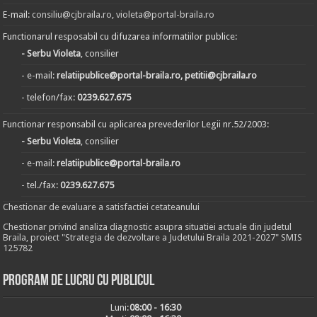
E-mail:
consiliu@cjbraila.ro
,
violeta@portal-braila.ro
Functionarul resposabil cu difuzarea informatiilor publice:
- Serbu Violeta
, consilier
- e-mail:
relatiipublice@portal-braila.ro, petitii@cjbraila.ro
- telefon/fax:
0239.627.675
Functionar responsabil cu aplicarea prevederilor Legii nr.52/2003:
- Serbu Violeta
, consilier
- e-mail:
relatiipublice@portal-braila.ro
- tel./fax:
0239.627.675
Chestionar de evaluare a satisfactiei cetateanului
Chestionar privind analiza diagnostic asupra situatiei actuale din judetul
Braila, proiect "Strategia de dezvoltare a Judetului Braila 2021-2027" SMIS
125782
Program de lucru cu publicul
Luni:
08:00 - 16:30