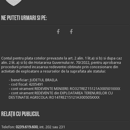
Ne puteti urmari si pe:
Contul pentru plata cotelor prevazute la art. 2 alin. 1 lit.a) si b) si dupa caz
alin. 2 lit. a) si b) din Hotararea Guvernului nr. 70/2022, pentru aprobarea
procedurii privind incasarea redeventei obtinute prin concesionare din
activitati de exploatare a resurselor de la suprafata ale statului:
- beneficiar: JUDETUL BRAILA
- cod fiscal: 4205491
- cont virament REDEVENTE MINIERE: RO32TREZ15121A300501XXXX
- cont virament REDEVENTE din EXPLOATAREA TERENURILOR CU
DESTINATIE AGRICOLA: RO14TREZ15121A300505XXXX
Relații cu publicul
Telefon:
0239.619.600
, int. 202 sau 231