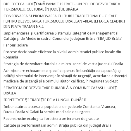
BIBLIOTECA JUDEŢEANĂ PANAIT ISTRATI– UN POL DE DEZVOLTARE A
TURISMULUI CULTURAL ÎN JUDEŢUL BRĂILA
CONSERVAREA SI PROMOVAREA CULTURII TRADITIONALE – O CALE
PENTRU DEZVOLTAREA TURISMULUI BRAILEAN –REABILITAREA CLADIRII
DIN PIATA TRAIAN NR.2
Implementarea şi Certificarea Sistemului Integrat de Management al
Calităţii şi de Mediu în cadrul Consiliului Judeţean Brăila (SIMJUD Brăila)
Panouri solare
Procese decizionale eficiente la nivelul administratiei publice locale din
Romania
Strategia de dezvoltare durabila a micro-zonei de vest a judetului Braila
Achiziţionare echipamente specifice pentru îmbunătăţirea capacităţii şi
calităţii sistemului de intervenţie în situaţii de urgenţă, acordarea asistenţei
medicale de urgenţă şi a primului ajutor calificat, în regiunea Sud-Est
STRATEGIA DE DEZVOLTARE DURABILĂ A COMUNEI CAZASU, JUDEŢ
BRĂILA
IDENTITATE ŞI TRADIŢIE DE-A LUNGUL DUNĂRII
Imbunatatirea accesului populatiei din judetele Constanta, Vrancea,
Buzau, Braila si Galati la servicii medicale de urgenta
Reconstructie ecologica forestiera pe terenuri degradate
Calitate şi performanță în administrația publică din Județul Brăila