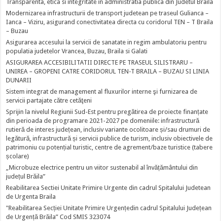
Transparenta, etica si integritate in administratia publica din Judetul Braila
Modernizarea infrastructurii de transport judetean pe traseul Gulianca –
Ianca – Viziru, asigurand conectivitatea directa cu coridorul TEN – T Braila
– Buzau
Asigurarea accesului la servicii de sanatate in regim ambulatoriu pentru
populatia judetelor Vrancea, Buzau, Braila si Galati
ASIGURAREA ACCESIBILITATII DIRECTE PE TRASEUL SILISTRARU –
UNIREA – GROPENI CATRE CORIDORUL TEN-T BRAILA – BUZAU SI LINIA
DUNARII
Sistem integrat de management al fluxurilor interne şi furnizarea de
servicii partajate către cetăţeni
Sprijin la nivelul Regiunii Sud-Est pentru pregătirea de proiecte finanțate
din perioada de programare 2021-2027 pe domeniile: infrastructură
rutieră de interes județean, inclusiv variante ocolitoare și/sau drumuri de
legătură, infrastructură și servicii publice de turism, inclusiv obiectivele de
patrimoniu cu potențial turistic, centre de agrement/baze turistice (tabere
școlare)
„Microbuze electrice pentru un viitor sustenabil al învățământului din
județul Brăila”
Reabilitarea Sectiei Unitate Primire Urgente din cadrul Spitalului Judetean
de Urgenta Braila
"Reabilitarea Secției Unitate Primire Urgențedin cadrul Spitalului Județean
de Urgență Brăila” Cod SMIS 323074