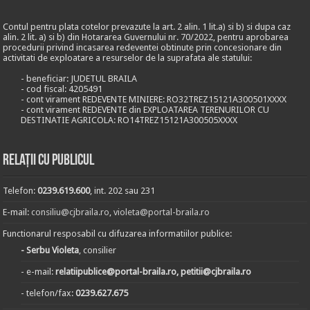
Contul pentru plata cotelor prevazute la art. 2 alin. 1 lit.a) si b) si dupa caz
alin. 2 lit. a) si b) din Hotararea Guvernului nr. 70/2022, pentru aprobarea
procedurii privind incasarea redeventei obtinute prin concesionare din
activitati de exploatare a resurselor de la suprafata ale statului:
- beneficiar: JUDETUL BRAILA
- cod fiscal: 4205491
- cont virament REDEVENTE MINIERE: RO32TREZ15121A300501XXXX
- cont virament REDEVENTE din EXPLOATAREA TERENURILOR CU
DESTINATIE AGRICOLA: RO14TREZ15121A300505XXXX
Relații cu publicul
Telefon:
0239.619.600
, int. 202 sau 231
E-mail:
consiliu@cjbraila.ro
,
violeta@portal-braila.ro
Functionarul resposabil cu difuzarea informatiilor publice:
- Serbu Violeta
, consilier
- e-mail:
relatiipublice@portal-braila.ro, petitii@cjbraila.ro
- telefon/fax:
0239.627.675