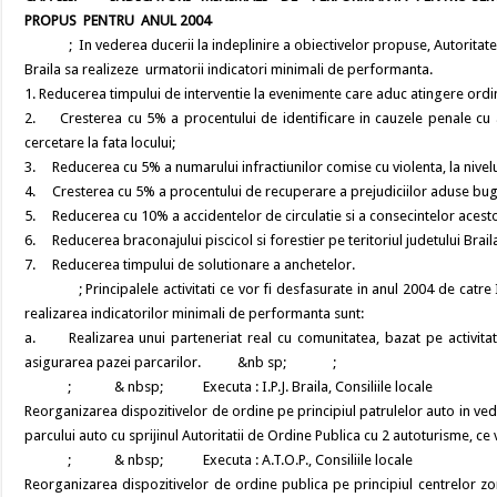
PROPUS PENTRU ANUL 2004
; In vederea ducerii la indeplinire a obiectivelor propuse, Autoritatea T
Braila sa realizeze urmatorii indicatori minimali de performanta.
1. Reducerea timpului de interventie la evenimente care aduc atingere ordinii 
2. Cresterea cu 5% a procentului de identificare in cauzele penale cu aut
cercetare la fata locului;
3. Reducerea cu 5% a numarului infractiunilor comise cu violenta, la nivelul
4. Cresterea cu 5% a procentului de recuperare a prejudiciilor aduse buge
5. Reducerea cu 10% a accidentelor de circulatie si a consecintelor acest
6. Reducerea braconajului piscicol si forestier pe teritoriul judetului Brail
7. Reducerea timpului de solutionare a anchetelor.
; Principalele activitati ce vor fi desfasurate in anul 2004 de catre Insp
realizarea indicatorilor minimali de performanta sunt:
a. Realizarea unui parteneriat real cu comunitatea, bazat pe activitat
asigurarea pazei parcarilor. &nb sp; ;
; & nbsp; Executa : I.P.J. Braila, Consiliile locale
Reorganizarea dispozitivelor de ordine pe principiul patrulelor auto in veder
parcului auto cu sprijinul Autoritatii de Ordine Publica cu 2 autoturisme, ce vo
; & nbsp; Executa : A.T.O.P., Consiliile locale
Reorganizarea dispozitivelor de ordine publica pe principiul centrelor zona