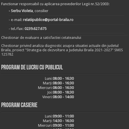
Functionar responsabil cu aplicarea prevederilor Legii nr.52/2003:
- Serbu Violeta
, consilier
- e-mail:
relatiipublice@portal-braila.ro
- tel./fax:
0239.627.675
Chestionar de evaluare a satisfactiei cetateanului
Chestionar privind analiza diagnostic asupra situatiei actuale din judetul
Braila, proiect "Strategia de dezvoltare a Judetului Braila 2021-2027" SMIS
125782
Program de lucru cu publicul
Luni:
08:00 - 16:30
Marți:
08:00 - 16:30
Miercuri:
08:00 - 16:30
Joi:
08:00 - 18:30
Vineri:
08:00 - 14:00
Program casierie
Luni:
09:00 - 11:00
Marți:
14:30 - 16:30
Miercuri:
09:00 - 11:00