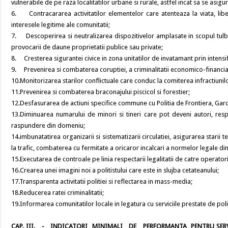
vulnerabile de pe raza localitatilor urbane si rurale, astfel incat sa se asig
6. Contracararea activitatilor elementelor care atenteaza la viata, liber
interesele legitime ale comunitatii;
7. Descoperirea si neutralizarea dispozitivelor amplasate in scopul tulbura
provocarii de daune proprietatii publice sau private;
8. Cresterea sigurantei civice in zona unitatilor de invatamant prin intensif
9. Prevenirea si combaterea coruptiei, a criminalitatii economico-financiare
10.Monitorizarea starilor conflictuale care conduc la comiterea infractiunilo
11.Prevenirea si combaterea braconajului piscicol si forestier;
12.Desfasurarea de actiuni specifice commune cu Politia de Frontiera, Garda
13.Diminuarea numarului de minori si tineri care pot deveni autori, respec
raspundere din domeniu;
14.imbunatatirea organizarii si sistematizarii circulatiei, asigurarea starii 
la trafic, combaterea cu fermitate a oricaror incalcari a normelor legale di
15.Executarea de controale pe linia respectarii legalitatii de catre operator
16.Crearea unei imagini noi a politistului care este in slujba cetateanului;
17.Transparenta activitatii politiei si reflectarea in mass-media;
18.Reducerea ratei criminalitatii;
19.Informarea comunitatilor locale in legatura cu serviciile prestate de pol
CAP. III. - INDICATORI MINIMALI DE PERFORMANTA PENTRU SERVI