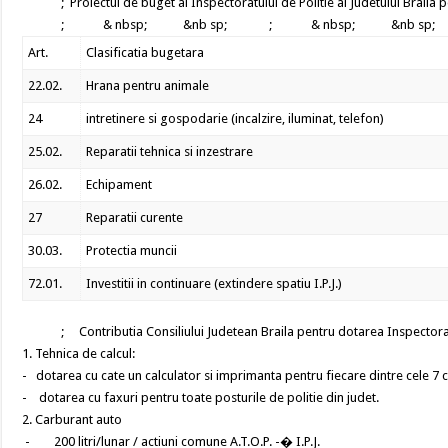
; Proiectul de buget al Inspectoratului de Politie al Judetului Braila p
; & nbsp; &nb sp; ; & nbsp; &nb sp; ; & 
Art.
Clasificatia bugetara
22.02.
Hrana pentru animale
24
intretinere si gospodarie (incalzire, iluminat, telefon)
25.02.
Reparatii tehnica si inzestrare
26.02.
Echipament
27
Reparatii curente
30.03.
Protectia muncii
72.01.
Investitii in continuare (extindere spatiu I.P.J.)
; Contributia Consiliului Judetean Braila pentru dotarea Inspectoratulu
1. Tehnica de calcul:
- dotarea cu cate un calculator si imprimanta pentru fiecare dintre cele 7 ce
- dotarea cu faxuri pentru toate posturile de politie din judet.
2. Carburant auto
- 200 litri/lunar / actiuni comune A.T.O.P. -� I.P.J.