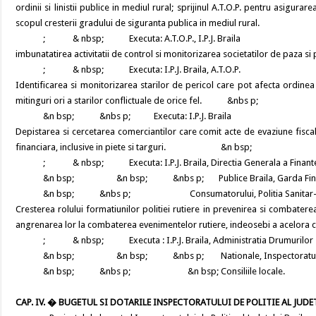
ordinii si linistii publice in mediul rural; sprijinul A.T.O.P. pentru asigurar
scopul cresterii gradului de siguranta publica in mediul rural.
; & nbsp; Executa: A.T.O.P., I.P.J. Braila
imbunatatirea activitatii de control si monitorizarea societatilor de paza si 
; & nbsp; Executa: I.P.J. Braila, A.T.O.P.
Identificarea si monitorizarea starilor de pericol care pot afecta ordinea pu
mitinguri ori a starilor conflictuale de orice fel. &nbs p;
&n bsp; &nbs p; Executa: I.P.J. Braila
Depistarea si cercetarea comerciantilor care comit acte de evaziune fisc
financiara, inclusive in piete si targuri. &n bsp;
; & nbsp; Executa: I.P.J. Braila, Directia Generala a Finante
&n bsp; &n bsp; &nbs p; Publice Braila, Garda Financia
&n bsp; &nbs p; Consumatorului, Politia Sanitar-Vet
Cresterea rolului formatiunilor politiei rutiere in prevenirea si combater
angrenarea lor la combaterea evenimentelor rutiere, indeosebi a acelora car
; & nbsp; Executa : I.P.J. Braila, Administratia Drumurilor
&n bsp; &n bsp; &nbs p; Nationale, Inspectoratul Sco
&n bsp; &nbs p; &n bsp; Consiliile locale.
CAP. IV. � BUGETUL SI DOTARILE INSPECTORATULUI DE POLITIE AL JUDE