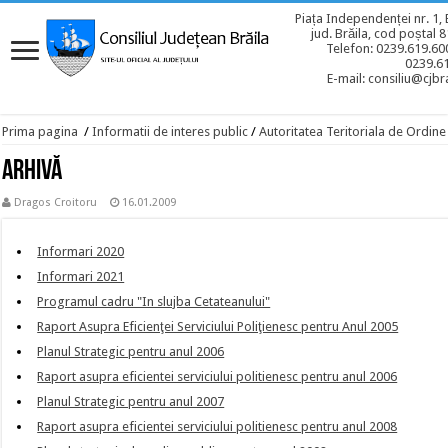
Piața Independenței nr. 1, 
jud. Brăila, cod poștal 
Telefon: 0239.619.600
0239.6
E-mail: consiliu@cjbra
Prima pagina
/
Informatii de interes public
/
Autoritatea Teritoriala de Ordine
Arhivă
Dragos Croitoru
16.01.2009
Informari 2020
Informari 2021
Programul cadru "In slujba Cetateanului"
Raport Asupra Eficienţei Serviciului Poliţienesc pentru Anul 2005
Planul Strategic pentru anul 2006
Raport asupra eficientei serviciului politienesc pentru anul 2006
Planul Strategic pentru anul 2007
Raport asupra eficientei serviciului politienesc pentru anul 2008