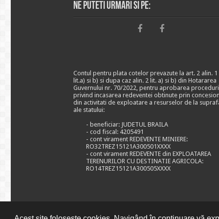
Ne puteti urmari si pe:
Contul pentru plata cotelor prevazute la art. 2 alin. 1
lit.a) si b) si dupa caz alin. 2 lit. a) si b) din Hotararea
Guvernului nr. 70/2022, pentru aprobarea proceduri
privind incasarea redeventei obtinute prin concesio
din activitati de exploatare a resurselor de la supraf
ale statului:
- beneficiar: JUDETUL BRAILA
- cod fiscal: 4205491
- cont virament REDEVENTE MINIERE:
RO32TREZ15121A300501XXXX
- cont virament REDEVENTE din EXPLOATAREA
TERENURILOR CU DESTINATIE AGRICOLA:
RO14TREZ15121A300505XXXX
Acest site folosește cookies. Navigând în continuare vă expr