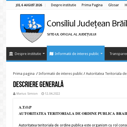
Despre institutie
Prima Pagina
Glosar
H
JOI, 6 AUGUST 2026
Despre institutie
Informatii de interes public
Transparen
Prima pagina
/
Informatii de interes public
/
Autoritatea Teritoriala d
Descriere generală
Marius Simion
12.04.2022
A.T.O.P
AUTORITATEA TERITORIALA DE ORDINE PUBLICA BRAI
Autoritatea teritoriala de ordine publica este organism cu rol consul