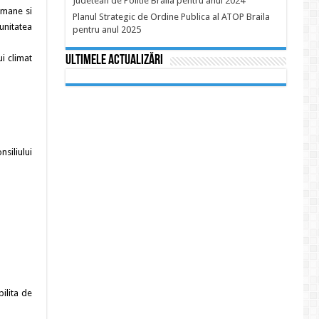
Judetean de Politie Braila pentru anul 2024
omane si
Planul Strategic de Ordine Publica al ATOP Braila
unitatea
pentru anul 2025
ui climat
Ultimele actualizări
nsiliului
ilita de