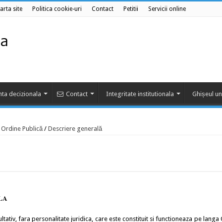
arta site
Politica cookie-uri
Contact
Petitii
Servicii online
ta decizionala
Contact
Integritate institutionala
Ghișeul un
e Ordine Publică
/
Descriere generală
LA
tativ, fara personalitate juridica, care este constituit si functioneaza pe langa 