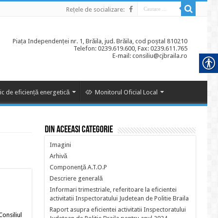
Rețele de socializare:
Piața Independenței nr. 1, Brăila, jud. Brăila, cod poștal 810210
Telefon: 0239.619.600, Fax: 0239.611.765
E-mail: consiliu@cjbraila.ro
ic de eficiență energetică
Monitorul Oficial Local
Din aceeasi categorie
Imagini
Arhivă
Componenţă A.T.O.P
Descriere generală
Informari trimestriale, referitoare la eficientei
activitatii Inspectoratului Judetean de Politie Braila
Raport asupra eficientei activitatii Inspectoratului
Consiliul