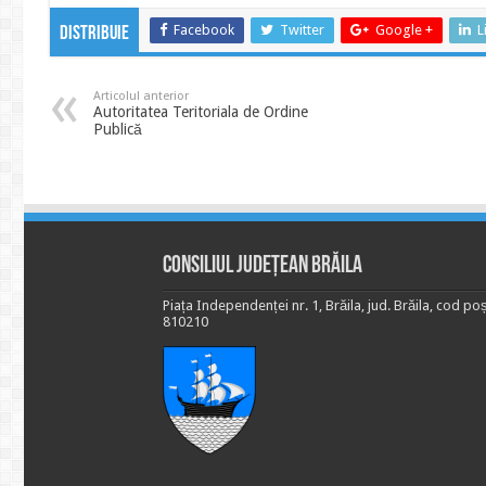
Facebook
Twitter
Google +
L
Distribuie
Articolul anterior
Autoritatea Teritoriala de Ordine
Publică
Consiliul Județean Brăila
Piața Independenței nr. 1, Brăila, jud. Brăila, cod poș
810210