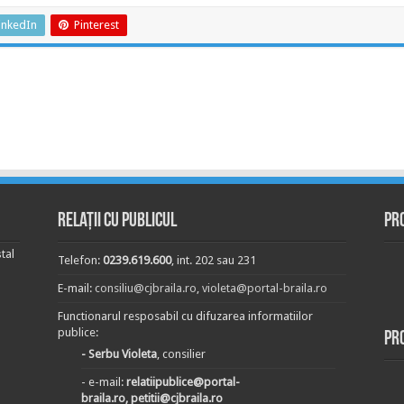
inkedIn
Pinterest
Relații cu publicul
Pr
tal
Telefon:
0239.619.600
, int. 202 sau 231
E-mail:
consiliu@cjbraila.ro
,
violeta@portal-braila.ro
Functionarul resposabil cu difuzarea informatiilor
publice:
Pr
- Serbu Violeta
, consilier
- e-mail:
relatiipublice@portal-
braila.ro, petitii@cjbraila.ro