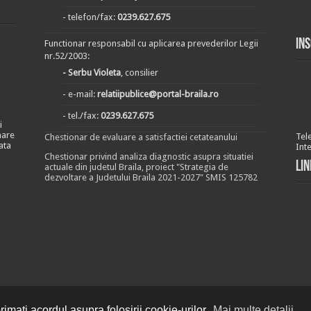
- telefon/fax:
0239.627.675
In
Functionar responsabil cu aplicarea prevederilor Legii
nr.52/2003:
- Serbu Violeta
, consilier
- e-mail:
relatiipublice@portal-braila.ro
- tel./fax:
0239.627.675
i
nare
Tel
Chestionar de evaluare a satisfactiei cetateanului
ata
Int
Chestionar privind analiza diagnostic asupra situatiei
Lin
actuale din judetul Braila, proiect "Strategia de
dezvoltare a Judetului Braila 2021-2027" SMIS 125782
imați acordul asupra folosirii cookie-urilor.
Mai multe detalii