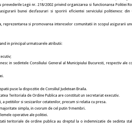
cu prevederile Legii nr. 218/2002 privind organizarea si functionarea Politiei R
gurarii bunei desfasurari si sporirii eficientei serviciului politienesc din 
sa, reprezentarea si promovarea intereselor comunitatii in scopul asigurarii un
and in principal urmatoarele atributii:
ecutiv;
enesc in sedintele Consiliului General al Municipiului Bucuresti, respectiv ale co
ei.
spatii puse la dispozitie de Consiliul Judetean Braila.
atea Teritoriala de Ordine Publica are constituit un secretariat executiv.
a petitiilor si sesizarilor cetatenilor, precum si relatia cu presa.
u majoritate simpla, in cvorum de cel putin 9 membri.
emele operative ale politiei.
tatii teritoriale de ordine publica au dreptul la o indemnizatie de sedinta stab