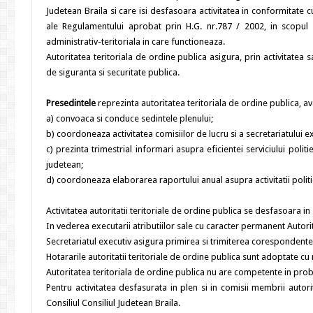
Judetean Braila si care isi desfasoara activitatea in conformitate 
ale Regulamentului aprobat prin H.G. nr.787 / 2002, in scopul asi
administrativ-teritoriala in care functioneaza.
Autoritatea teritoriala de ordine publica asigura, prin activitatea 
de siguranta si securitate publica.
Presedintele
reprezinta autoritatea teritoriala de ordine publica, av
a) convoaca si conduce sedintele plenului;
b) coordoneaza activitatea comisiilor de lucru si a secretariatului ex
c) prezinta trimestrial informari asupra eficientei serviciului politi
judetean;
d) coordoneaza elaborarea raportului anual asupra activitatii politi
Activitatea autoritatii teritoriale de ordine publica se desfasoara in 
In vederea executarii atributiilor sale cu caracter permanent Autorit
Secretariatul executiv asigura primirea si trimiterea corespondentei, 
Hotararile autoritatii teritoriale de ordine publica sunt adoptate c
Autoritatea teritoriala de ordine publica nu are competente in probl
Pentru activitatea desfasurata in plen si in comisii membrii autori
Consiliul Consiliul Judetean Braila.