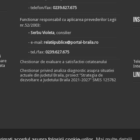
- telefon/fax:
0239.627.675
In
Functionar responsabil cu aplicarea prevederilor Legii
nr.52/2003:
- Serbu Violeta
, consilier
- e-mail:
relatiipublice@portal-braila.ro
- tel./fax:
0239.627.675
i
nare
Tel
Chestionar de evaluare a satisfactiei cetateanului
ata
Int
Chestionar privind analiza diagnostic asupra situatiei
Lin
actuale din judetul Braila, proiect "Strategia de
dezvoltare a Judetului Braila 2021-2027" SMIS 125782
imați acordul asupra folosirii cookie-urilor.
Mai multe detalii