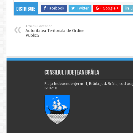
Facebook
Twitter
Google +
L
Distribuie
Articolul anterior
Autoritatea Teritoriala de Ordine
Publică
Consiliul Județean Brăila
Piața Independenței nr. 1, Brăila, jud. Brăila, cod poș
810210