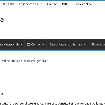
Harta site
Politica cookie-uri
Contact
Petitii
Servicii online
ta decizionala
Contact
Integritate institutionala
Ghișeul un
e Ordine Publică
/
Descriere generală
LA
tativ, fara personalitate juridica, care este constituit si functioneaza pe langa 