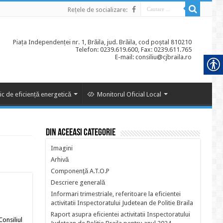
Rețele de socializare:
Piața Independenței nr. 1, Brăila, jud. Brăila, cod poștal 810210
Telefon: 0239.619.600, Fax: 0239.611.765
E-mail: consiliu@cjbraila.ro
ic de eficiență energetică
Monitorul Oficial Local
Din aceeasi categorie
Imagini
Arhivă
Componenţă A.T.O.P
Descriere generală
Informari trimestriale, referitoare la eficientei
activitatii Inspectoratului Judetean de Politie Braila
Raport asupra eficientei activitatii Inspectoratului
Consiliul