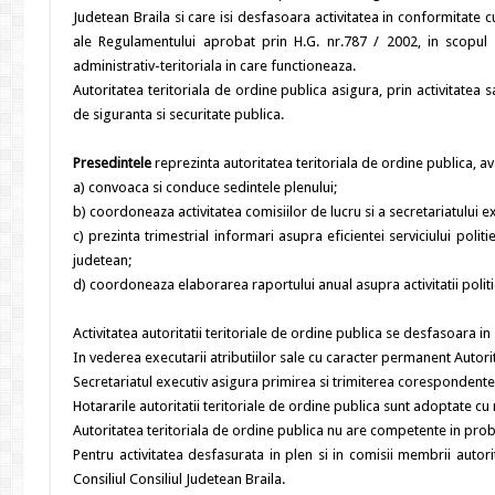
Judetean Braila si care isi desfasoara activitatea in conformitate 
ale Regulamentului aprobat prin H.G. nr.787 / 2002, in scopul asi
administrativ-teritoriala in care functioneaza.
Autoritatea teritoriala de ordine publica asigura, prin activitatea 
de siguranta si securitate publica.
Presedintele
reprezinta autoritatea teritoriala de ordine publica, av
a) convoaca si conduce sedintele plenului;
b) coordoneaza activitatea comisiilor de lucru si a secretariatului ex
c) prezinta trimestrial informari asupra eficientei serviciului politi
judetean;
d) coordoneaza elaborarea raportului anual asupra activitatii politi
Activitatea autoritatii teritoriale de ordine publica se desfasoara in 
In vederea executarii atributiilor sale cu caracter permanent Autorit
Secretariatul executiv asigura primirea si trimiterea corespondentei, 
Hotararile autoritatii teritoriale de ordine publica sunt adoptate c
Autoritatea teritoriala de ordine publica nu are competente in probl
Pentru activitatea desfasurata in plen si in comisii membrii autori
Consiliul Consiliul Judetean Braila.