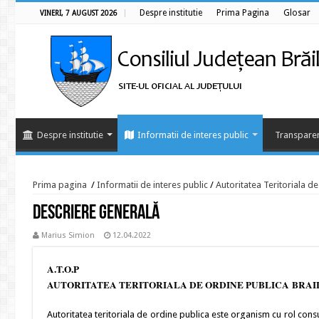
Despre institutie
Prima Pagina
Glosar
VINERI, 7 AUGUST 2026
Despre institutie
Informatii de interes public
Transparen
Prima pagina
/
Informatii de interes public
/
Autoritatea Teritoriala d
Descriere generală
Marius Simion
12.04.2022
A.T.O.P
AUTORITATEA TERITORIALA DE ORDINE PUBLICA BRAI
Autoritatea teritoriala de ordine publica este organism cu rol consul