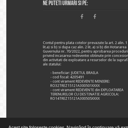
Ne puteti urmari si pe:
Contul pentru plata cotelor prevazute la art. 2 alin. 1
lit.a) si b) si dupa caz alin. 2 lit. a) si b) din Hotararea
Guvernului nr. 70/2022, pentru aprobarea proceduri
privind incasarea redeventei obtinute prin concesio
din activitati de exploatare a resurselor de la supraf
ale statului:
- beneficiar: JUDETUL BRAILA
- cod fiscal: 4205491
- cont virament REDEVENTE MINIERE:
RO32TREZ15121A300501XXXX
- cont virament REDEVENTE din EXPLOATAREA
TERENURILOR CU DESTINATIE AGRICOLA:
RO14TREZ15121A300505XXXX
Acest site folosește cookies. Navigând în continuare vă expr