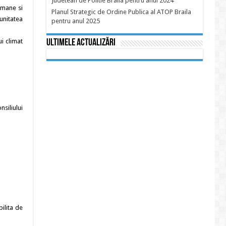
Judetean de Politie Braila pentru anul 2024
omane si
Planul Strategic de Ordine Publica al ATOP Braila
unitatea
pentru anul 2025
ui climat
Ultimele actualizări
nsiliului
ilita de