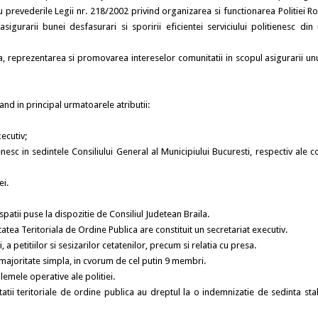
cu prevederile Legii nr. 218/2002 privind organizarea si functionarea Politiei R
gurarii bunei desfasurari si sporirii eficientei serviciului politienesc din 
sa, reprezentarea si promovarea intereselor comunitatii in scopul asigurarii un
and in principal urmatoarele atributii:
ecutiv;
enesc in sedintele Consiliului General al Municipiului Bucuresti, respectiv ale co
ei.
spatii puse la dispozitie de Consiliul Judetean Braila.
atea Teritoriala de Ordine Publica are constituit un secretariat executiv.
a petitiilor si sesizarilor cetatenilor, precum si relatia cu presa.
u majoritate simpla, in cvorum de cel putin 9 membri.
emele operative ale politiei.
tatii teritoriale de ordine publica au dreptul la o indemnizatie de sedinta stab