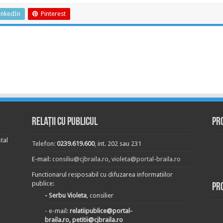
inkedIn
Pinterest
Relații cu publicul
Pr
tal
Telefon:
0239.619.600
, int. 202 sau 231
E-mail:
consiliu@cjbraila.ro
,
violeta@portal-braila.ro
Functionarul resposabil cu difuzarea informatiilor
publice:
Pr
- Serbu Violeta
, consilier
- e-mail:
relatiipublice@portal-
braila.ro, petitii@cjbraila.ro