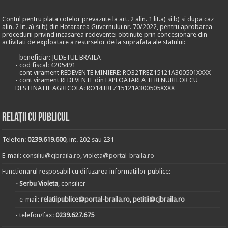
Contul pentru plata cotelor prevazute la art. 2 alin. 1 lit.a) si b) si dupa caz
alin. 2 lit. a) si b) din Hotararea Guvernului nr. 70/2022, pentru aprobarea
procedurii privind incasarea redeventei obtinute prin concesionare din
activitati de exploatare a resurselor de la suprafata ale statului:
- beneficiar: JUDETUL BRAILA
- cod fiscal: 4205491
- cont virament REDEVENTE MINIERE: RO32TREZ15121A300501XXXX
- cont virament REDEVENTE din EXPLOATAREA TERENURILOR CU
DESTINATIE AGRICOLA: RO14TREZ15121A300505XXXX
Relații cu publicul
Telefon:
0239.619.600
, int. 202 sau 231
E-mail:
consiliu@cjbraila.ro
,
violeta@portal-braila.ro
Functionarul resposabil cu difuzarea informatiilor publice:
- Serbu Violeta
, consilier
- e-mail:
relatiipublice@portal-braila.ro, petitii@cjbraila.ro
- telefon/fax:
0239.627.675