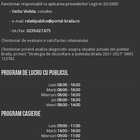
Functionar responsabil cu aplicarea prevederilor Legii nr.52/2003:
- Serbu Violeta
, consilier
- e-mail:
relatiipublice@portal-braila.ro
- tel./fax:
0239.627.675
Chestionar de evaluare a satisfactiei cetateanului
Chestionar privind analiza diagnostic asupra situatiei actuale din judetul
Braila, proiect "Strategia de dezvoltare a Judetului Braila 2021-2027" SMIS
125782
Program de lucru cu publicul
Luni:
08:00 - 16:30
Marți:
08:00 - 16:30
Miercuri:
08:00 - 16:30
Joi:
08:00 - 18:30
Vineri:
08:00 - 14:00
Program casierie
Luni:
09:00 - 11:00
Marți:
14:30 - 16:30
Miercuri:
09:00 - 11:00