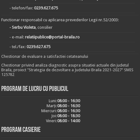
- telefon/fax:
0239.627.675
Functionar responsabil cu aplicarea prevederilor Legii nr.52/2003:
- Serbu Violeta
, consilier
- e-mail:
relatiipublice@portal-braila.ro
- tel./fax:
0239.627.675
Chestionar de evaluare a satisfactiei cetateanului
Chestionar privind analiza diagnostic asupra situatiei actuale din judetul
Braila, proiect "Strategia de dezvoltare a Judetului Braila 2021-2027" SMIS
125782
Program de lucru cu publicul
Luni:
08:00 - 16:30
Marți:
08:00 - 16:30
Miercuri:
08:00 - 16:30
Joi:
08:00 - 18:30
Vineri:
08:00 - 14:00
Program casierie