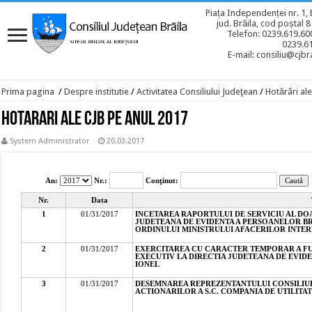
Piața Independenței nr. 1, 
jud. Brăila, cod poștal 
Telefon: 0239.619.600
0239.6
E-mail: consiliu@cjbra
Prima pagina
/
Despre institutie
/
Activitatea Consiliului Judeţean
/
Hotărâri ale
Hotarari ale CJB pe anul 2017
System Administrator
20.03.2017