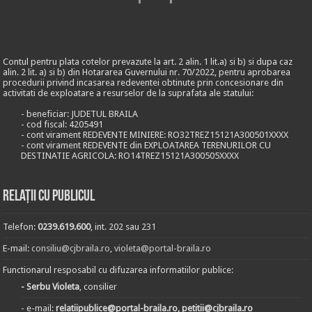
Contul pentru plata cotelor prevazute la art. 2 alin. 1 lit.a) si b) si dupa caz
alin. 2 lit. a) si b) din Hotararea Guvernului nr. 70/2022, pentru aprobarea
procedurii privind incasarea redeventei obtinute prin concesionare din
activitati de exploatare a resurselor de la suprafata ale statului:
- beneficiar: JUDETUL BRAILA
- cod fiscal: 4205491
- cont virament REDEVENTE MINIERE: RO32TREZ15121A300501XXXX
- cont virament REDEVENTE din EXPLOATAREA TERENURILOR CU
DESTINATIE AGRICOLA: RO14TREZ15121A300505XXXX
Relații cu publicul
Telefon:
0239.619.600
, int. 202 sau 231
E-mail:
consiliu@cjbraila.ro
,
violeta@portal-braila.ro
Functionarul resposabil cu difuzarea informatiilor publice:
- Serbu Violeta
, consilier
- e-mail:
relatiipublice@portal-braila.ro, petitii@cjbraila.ro