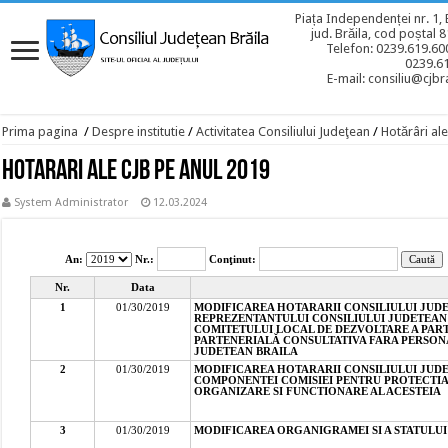
Piața Independenței nr. 1, 
jud. Brăila, cod poștal 
Telefon: 0239.619.600
0239.6
E-mail: consiliu@cjbra
Prima pagina
/
Despre institutie
/
Activitatea Consiliului Judeţean
/
Hotărâri ale
Hotarari ale CJB pe anul 2019
System Administrator
12.03.2024