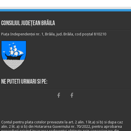
Consiliul Județean Brăila
Piața Independenței nr. 1, Brăila, jud. Brăila, cod poștal 810210
Ne puteti urmari si pe:
Contul pentru plata cotelor prevazute la art. 2 alin. 1 lit.a) si b) si dupa caz
alin. 2 lit. a) si b) din Hotararea Guvernului nr. 70/2022, pentru aprobarea
procedurii privind incasarea redeventei obtinute prin concesionare din