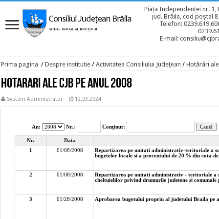
Piața Independenței nr. 1, 
jud. Brăila, cod poștal 
Telefon: 0239.619.600
0239.6
E-mail: consiliu@cjbra
Prima pagina
/
Despre institutie
/
Activitatea Consiliului Judeţean
/
Hotărâri ale
Hotarari ale CJB pe anul 2008
System Administrator
12.03.2024