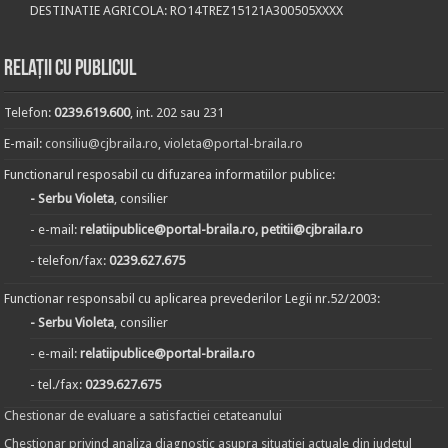
DESTINATIE AGRICOLA: RO14TREZ15121A300505XXXX
Relații cu publicul
Telefon:
0239.619.600
, int. 202 sau 231
E-mail:
consiliu@cjbraila.ro
,
violeta@portal-braila.ro
Functionarul resposabil cu difuzarea informatiilor publice:
- Serbu Violeta
, consilier
- e-mail:
relatiipublice@portal-braila.ro, petitii@cjbraila.ro
- telefon/fax:
0239.627.675
Functionar responsabil cu aplicarea prevederilor Legii nr.52/2003:
- Serbu Violeta
, consilier
- e-mail:
relatiipublice@portal-braila.ro
- tel./fax:
0239.627.675
Chestionar de evaluare a satisfactiei cetateanului
Chestionar privind analiza diagnostic asupra situatiei actuale din judetul