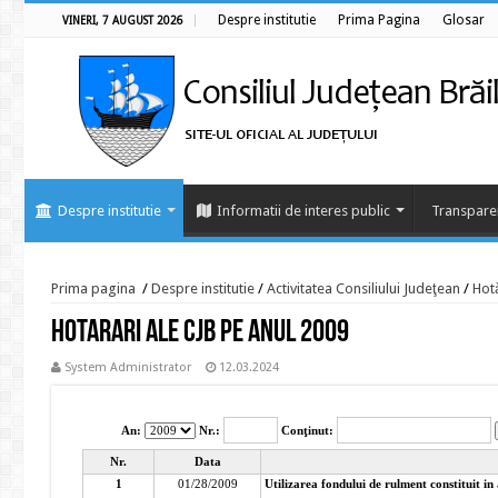
Despre institutie
Prima Pagina
Glosar
VINERI, 7 AUGUST 2026
Despre institutie
Informatii de interes public
Transpare
Prima pagina
/
Despre institutie
/
Activitatea Consiliului Judeţean
/
Hotă
Hotarari ale CJB pe anul 2009
System Administrator
12.03.2024