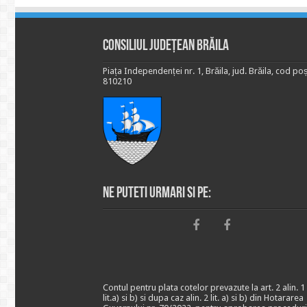
Consiliul Județean Brăila
Piața Independenței nr. 1, Brăila, jud. Brăila, cod poș
810210
Ne puteti urmari si pe:
Contul pentru plata cotelor prevazute la art. 2 alin. 1
lit.a) si b) si dupa caz alin. 2 lit. a) si b) din Hotararea