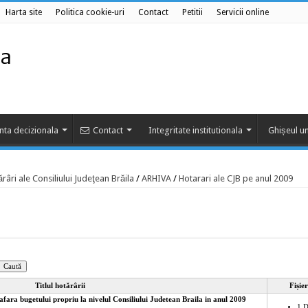
Harta site
Politica cookie-uri
Contact
Petitii
Servicii online
nta decizionala
Contact
Integritate institutionala
Ghișeul un
râri ale Consiliului Judeţean Brăila
/
ARHIVA
/
Hotarari ale CJB pe anul 2009