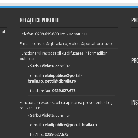
Relații cu publicul
Pr
tal
Telefon:
0239.619.600
, int. 202 sau 231
E-mail:
consiliu@cjbraila.ro
,
violeta@portal-braila.ro
Functionarul resposabil cu difuzarea informatiilor
publice:
Pr
- Serbu Violeta
, consilier
- e-mail:
relatiipublice@portal-
braila.ro, petitii@cjbraila.ro
- telefon/fax:
0239.627.675
In
Functionar responsabil cu aplicarea prevederilor Legii
nr.52/2003:
- Serbu Violeta
, consilier
- e-mail:
relatiipublice@portal-braila.ro
- tel./fax:
0239.627.675