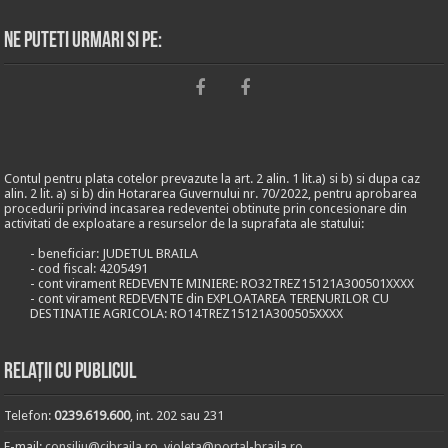
Ne puteti urmari si pe:
Contul pentru plata cotelor prevazute la art. 2 alin. 1 lit.a) si b) si dupa caz
alin. 2 lit. a) si b) din Hotararea Guvernului nr. 70/2022, pentru aprobarea
procedurii privind incasarea redeventei obtinute prin concesionare din
activitati de exploatare a resurselor de la suprafata ale statului:
- beneficiar: JUDETUL BRAILA
- cod fiscal: 4205491
- cont virament REDEVENTE MINIERE: RO32TREZ15121A300501XXXX
- cont virament REDEVENTE din EXPLOATAREA TERENURILOR CU
DESTINATIE AGRICOLA: RO14TREZ15121A300505XXXX
Relații cu publicul
Telefon:
0239.619.600
, int. 202 sau 231
E-mail:
consiliu@cjbraila.ro
,
violeta@portal-braila.ro