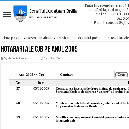
Piața Independenței nr. 1, 
jud. Brăila, cod poștal 
Telefon: 0239.619.600
0239.6
E-mail: consiliu@cjbra
Prima pagina
/
Despre institutie
/
Activitatea Consiliului Judeţean
/
Hotărâri ale
Hotarari ale CJB pe anul 2005
System Administrator
12.03.2024