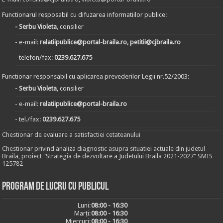
Functionarul resposabil cu difuzarea informatiilor publice:
- Serbu Violeta
, consilier
- e-mail:
relatiipublice@portal-braila.ro, petitii@cjbraila.ro
- telefon/fax:
0239.627.675
Functionar responsabil cu aplicarea prevederilor Legii nr.52/2003:
- Serbu Violeta
, consilier
- e-mail:
relatiipublice@portal-braila.ro
- tel./fax:
0239.627.675
Chestionar de evaluare a satisfactiei cetateanului
Chestionar privind analiza diagnostic asupra situatiei actuale din judetul
Braila, proiect "Strategia de dezvoltare a Judetului Braila 2021-2027" SMIS
125782
Program de lucru cu publicul
Luni:
08:00 - 16:30
Marți:
08:00 - 16:30
Miercuri:
08:00 - 16:30