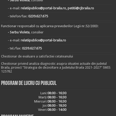
- Serbu Violeta
, consilier
- e-mail:
relatiipublice@portal-braila.ro, petitii@cjbraila.ro
- telefon/fax:
0239.627.675
Functionar responsabil cu aplicarea prevederilor Legii nr.52/2003:
- Serbu Violeta
, consilier
- e-mail:
relatiipublice@portal-braila.ro
- tel./fax:
0239.627.675
Chestionar de evaluare a satisfactiei cetateanului
Chestionar privind analiza diagnostic asupra situatiei actuale din judetul
Braila, proiect "Strategia de dezvoltare a Judetului Braila 2021-2027" SMIS
125782
Program de lucru cu publicul
Luni:
08:00 - 16:30
Marți:
08:00 - 16:30
Miercuri:
08:00 - 16:30
Joi:
08:00 - 18:30
Vineri:
08:00 - 14:00