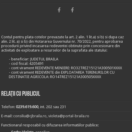
Contul pentru plata cotelor prevazute la art. 2 alin. 1 lit.a) si b) si dupa caz
alin. 2 lit. a) si b) din Hotararea Guvernului nr. 70/2022, pentru aprobarea
procedurii privind incasarea redeventei obtinute prin concesionare din
activitati de exploatare a resurselor de la suprafata ale statului:
- beneficiar: JUDETUL BRAILA
- cod fiscal: 4205491
- cont virament REDEVENTE MINIERE: RO32TREZ15121A300501XXXX
- cont virament REDEVENTE din EXPLOATAREA TERENURILOR CU
DESTINATIE AGRICOLA: RO14TREZ15121A300505XXXX
Relații cu publicul
Telefon:
0239.619.600
, int. 202 sau 231
E-mail:
consiliu@cjbraila.ro
,
violeta@portal-braila.ro
Functionarul resposabil cu difuzarea informatiilor publice: