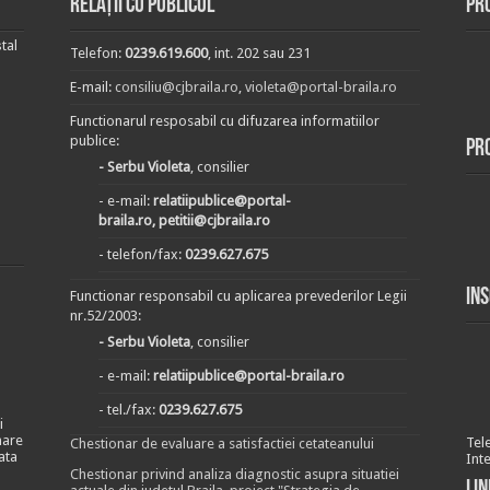
Relații cu publicul
Pr
tal
Telefon:
0239.619.600
, int. 202 sau 231
E-mail:
consiliu@cjbraila.ro
,
violeta@portal-braila.ro
Functionarul resposabil cu difuzarea informatiilor
publice:
Pr
- Serbu Violeta
, consilier
- e-mail:
relatiipublice@portal-
braila.ro, petitii@cjbraila.ro
- telefon/fax:
0239.627.675
In
Functionar responsabil cu aplicarea prevederilor Legii
nr.52/2003:
- Serbu Violeta
, consilier
- e-mail:
relatiipublice@portal-braila.ro
- tel./fax:
0239.627.675
i
nare
Tel
Chestionar de evaluare a satisfactiei cetateanului
ata
Int
Chestionar privind analiza diagnostic asupra situatiei