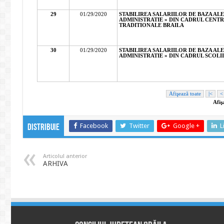
Facebook
Twitter
Google +
L
Distribuie
Articolul anterior
ARHIVA