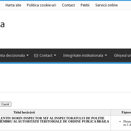
Harta site
Politica cookie-uri
Contact
Petitii
Servicii online
nta decizionala
Contact
Integritate institutionala
Ghișeul un