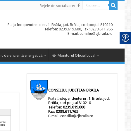
Rețele de socializare:
Piața Independenței nr. 1, Brăila, jud. Brăila, cod poștal 810210
Telefon: 0239.619.600, Fax: 0239.611.765
E-mail: consiliu@cjbraila.ro
ic de eficiență energetică
Monitorul Oficial Local
CONSILIUL JUDEȚEAN BRĂILA
Piața Independenței nr. 1, Brăila, jud.
Brăila, cod poștal 810210
Telefon:
0239.619.600
Fax:
0239.611.765
E-mail:
consiliu@cjbraila.ro