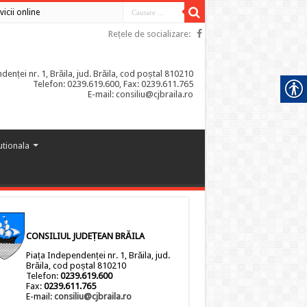
vicii online
Rețele de socializare:
enței nr. 1, Brăila, jud. Brăila, cod poștal 810210
Telefon: 0239.619.600, Fax: 0239.611.765
E-mail: consiliu@cjbraila.ro
tutionala
CONSILIUL JUDEȚEAN BRĂILA
Piața Independenței nr. 1, Brăila, jud.
Brăila, cod poștal 810210
Telefon:
0239.619.600
Fax:
0239.611.765
E-mail:
consiliu@cjbraila.ro