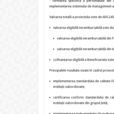
- formarea specifică a personalului din c
implementarea sistemului de management al cal
Valoarea totală a proiectului este de 605.245,
valoarea eligibilă nerambursabilă este de: 
valoarea eligibilă nerambursabilă din FS
valoarea eligibilă nerambursabilă din b
cofinanțarea eligibilă a Beneficiarului este
Principalele rezultate vizate în cadrul proiectu
implementarea standardului de calitate ISO
instituții subordonate;
certificarea conform standardului de cal
instituții subordonate din grupul țintă;
implementarea instrumentului de evaluare C