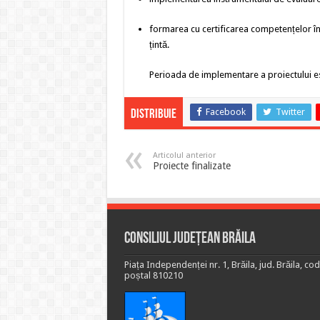
formarea cu certificarea competențelor î
țintă.
Perioada de implementare a proiectului es
Facebook
Twitter
Distribuie
Articolul anterior
Proiecte finalizate
Consiliul Județean Brăila
Piața Independenței nr. 1, Brăila, jud. Brăila, cod
poștal 810210