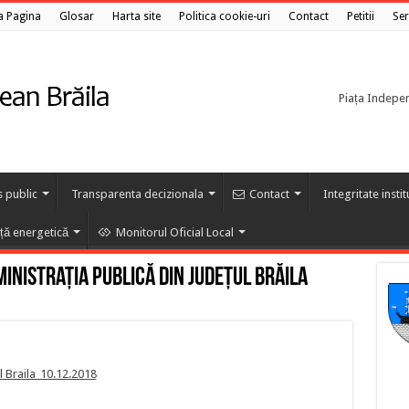
a Pagina
Glosar
Harta site
Politica cookie-uri
Contact
Petitii
Ser
Piața Independ
s public
Transparenta decizionala
Contact
Integritate insti
nță energetică
Monitorul Oficial Local
inistrația publică din Județul Brăila
 Braila_10.12.2018