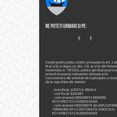
Ne puteti urmari si pe:
Contul pentru plata cotelor prevazute la art. 2 ali
lit.a) si b) si dupa caz alin. 2 lit. a) si b) din Hotar
Guvernului nr. 70/2022, pentru aprobarea proce
privind incasarea redeventei obtinute prin
concesionare din activitati de exploatare a resu
de la suprafata ale statului:
- beneficiar: JUDETUL BRAILA
- cod fiscal: 4205491
- cont virament REDEVENTE MINIERE:
RO32TREZ15121A300501XXXX
- cont virament REDEVENTE din EXPLOATAR
TERENURILOR CU DESTINATIE AGRICOLA:
RO14TREZ15121A300505XXXX