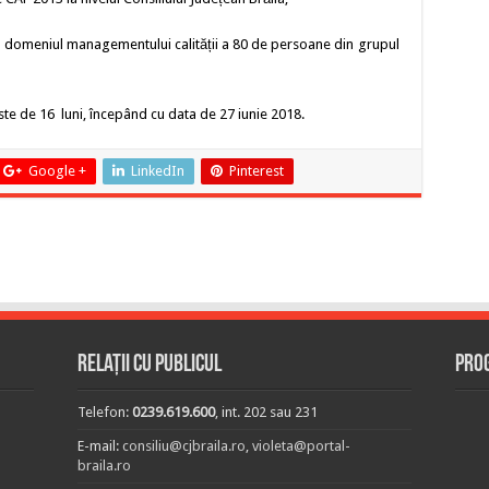
n domeniul managementului calității a 80 de persoane din grupul
te de 16 luni, începând cu data de 27 iunie 2018.
Google +
LinkedIn
Pinterest
Relații cu publicul
Prog
Telefon:
0239.619.600
, int. 202 sau 231
E-mail:
consiliu@cjbraila.ro
,
violeta@portal-
braila.ro