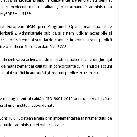
ativă şi Judeţul Brăila, în calitate de Beneficiar, au semnat
ntru proiectul cu titlul ”Calitate şi performanță în administrația
6/ MySMIS+ 119189.
cial European (FSE) prin Programul Operaţional Capacitate
ritară 2: Administrație publică și sistem judiciar accesibile și
ucerea de sisteme și standarde comune in administrația publică
tre beneficiari în concordanță cu SCAP.
 eficientizarea activității administrației publice locale din Județul
 de management al calității, în concordanță cu "Planul de acțiuni
ui calității în autorități şi instituții publice 2016-2020".
de management al calității ISO 9001-2015 pentru serviciile către
 și al unor instituții subordonate;
Consiliului Județean Brăila prin implementarea Instrumentului de
tuțiilor administrației publice (CAF);