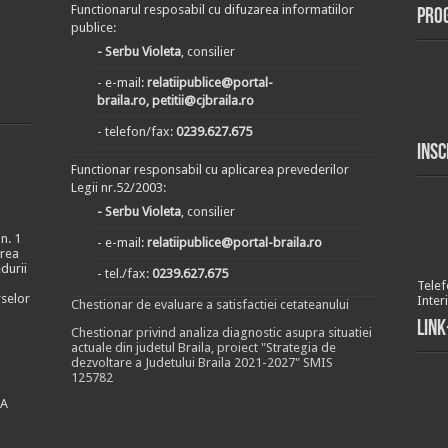
Functionarul resposabil cu difuzarea informatiilor
Pro
publice:
- Serbu Violeta
, consilier
- e-mail:
relatiipublice@portal-
braila.ro, petitii@cjbraila.ro
- telefon/fax:
0239.627.675
Insc
Functionar responsabil cu aplicarea prevederilor
Legii nr.52/2003:
- Serbu Violeta
, consilier
n. 1
- e-mail:
relatiipublice@portal-braila.ro
area
durii
- tel./fax:
0239.627.675
Telef
rselor
Inter
Chestionar de evaluare a satisfactiei cetateanului
Link
Chestionar privind analiza diagnostic asupra situatiei
actuale din judetul Braila, proiect "Strategia de
dezvoltare a Judetului Braila 2021-2027" SMIS
125782
EA