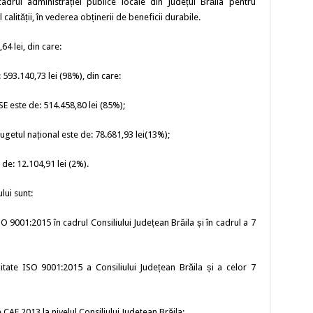
adrul administrației publice locale din Județul Brăila pentru
ității, în vederea obținerii de beneficii durabile.
64 lei, din care:
593.140,73 lei (98%), din care:
E este de: 514.458,80 lei (85%);
ugetul național este de: 78.681,93 lei(13%);
 de: 12.104,91 lei (2%).
lui sunt:
 9001:2015 în cadrul Consiliului Județean Brăila și în cadrul a 7
itate ISO 9001:2015 a Consiliului Județean Brăila și a celor 7
AF 2013 la nivelul Consiliului Județean Brăila;