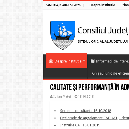
Despre institutie
Prim
SAMBATA, 8 AUGUST 2026
Despre institutie
Informatii de intere
Ghișeul unic de eficie
Calitate şi performanță în adm
Iulian Matei
18.10.2018
Sedinta consultanta 16.10.2018
Declaratie de angajament CAF UAT Judetul
Instruire CAF 15.01.2019