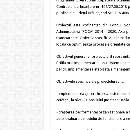
Programul Operaţional Capacitate Administr
Contractul de finanţare nr. 162/27.06.2018 pe
publică din Județul Brăila”, cod SIPOCA 46
Proiectul este cofinanţat din Fondul So
Administrativă (POCA) 2014 – 2020, Axa prio
transparente, Obiectiv specific 2.1: Introd
locală ce optimizează procesele orientate că
Obiectivul general al proiectului îl reprezintă
Brăila prin implementarea unui sistem unitar
pentru implementarea etapizată a managementul
Obiectivele specifice ale proiectului sunt:
- implementarea şi certificarea sistemului 
cetățeni, la nivelul Consiliului Județean Brăila
- creşterea performanței organizaționale a 
auto-evaluare a modului de funcționare a insti