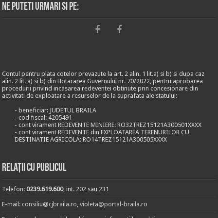
Ne puteti urmari si pe:
Contul pentru plata cotelor prevazute la art. 2 alin. 1 lit.a) si b) si dupa caz
alin. 2 lit. a) si b) din Hotararea Guvernului nr. 70/2022, pentru aprobarea
procedurii privind incasarea redeventei obtinute prin concesionare din
activitati de exploatare a resurselor de la suprafata ale statului:
- beneficiar: JUDETUL BRAILA
- cod fiscal: 4205491
- cont virament REDEVENTE MINIERE: RO32TREZ15121A300501XXXX
- cont virament REDEVENTE din EXPLOATAREA TERENURILOR CU
DESTINATIE AGRICOLA: RO14TREZ15121A300505XXXX
Relații cu publicul
Telefon:
0239.619.600
, int. 202 sau 231
E-mail:
consiliu@cjbraila.ro
,
violeta@portal-braila.ro