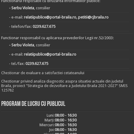
Functionarul resposabil cu difuzarea informatiilor publice:
- Serbu Violeta
, consilier
- e-mail:
relatiipublice@portal-braila.ro, petitii@cjbraila.ro
- telefon/fax:
0239.627.675
Functionar responsabil cu aplicarea prevederilor Legii nr.52/2003:
- Serbu Violeta
, consilier
- e-mail:
relatiipublice@portal-braila.ro
- tel./fax:
0239.627.675
Chestionar de evaluare a satisfactiei cetateanului
Chestionar privind analiza diagnostic asupra situatiei actuale din judetul
Braila, proiect "Strategia de dezvoltare a Judetului Braila 2021-2027" SMIS
125782
Program de lucru cu publicul
Luni:
08:00 - 16:30
Marți:
08:00 - 16:30
Miercuri:
08:00 - 16:30
Joi:
08:00 - 18:30