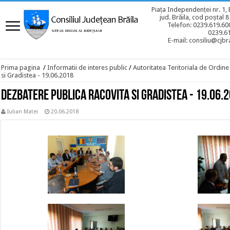
Piața Independenței nr. 1, 
jud. Brăila, cod poștal 
Telefon: 0239.619.600
0239.6
E-mail: consiliu@cjbra
Prima pagina
/
Informatii de interes public
/
Autoritatea Teritoriala de Ordine
si Gradistea - 19.06.2018
Dezbatere publica Racovita si Gradistea - 19.06.
Iulian Matei
20.06.2018