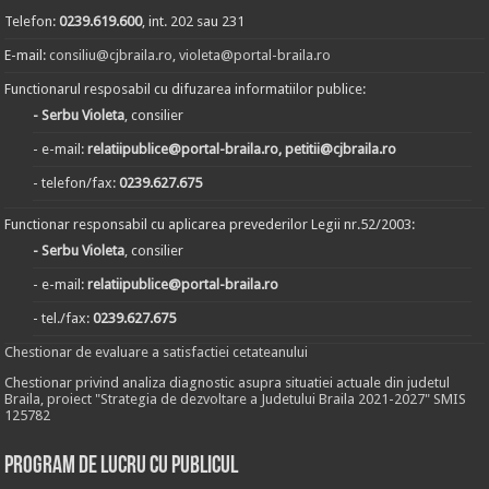
Telefon:
0239.619.600
, int. 202 sau 231
E-mail:
consiliu@cjbraila.ro
,
violeta@portal-braila.ro
Functionarul resposabil cu difuzarea informatiilor publice:
- Serbu Violeta
, consilier
- e-mail:
relatiipublice@portal-braila.ro, petitii@cjbraila.ro
- telefon/fax:
0239.627.675
Functionar responsabil cu aplicarea prevederilor Legii nr.52/2003:
- Serbu Violeta
, consilier
- e-mail:
relatiipublice@portal-braila.ro
- tel./fax:
0239.627.675
Chestionar de evaluare a satisfactiei cetateanului
Chestionar privind analiza diagnostic asupra situatiei actuale din judetul
Braila, proiect "Strategia de dezvoltare a Judetului Braila 2021-2027" SMIS
125782
Program de lucru cu publicul