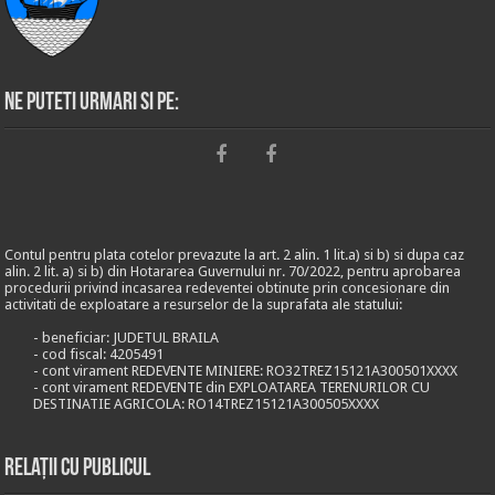
Ne puteti urmari si pe:
Contul pentru plata cotelor prevazute la art. 2 alin. 1 lit.a) si b) si dupa caz
alin. 2 lit. a) si b) din Hotararea Guvernului nr. 70/2022, pentru aprobarea
procedurii privind incasarea redeventei obtinute prin concesionare din
activitati de exploatare a resurselor de la suprafata ale statului:
- beneficiar: JUDETUL BRAILA
- cod fiscal: 4205491
- cont virament REDEVENTE MINIERE: RO32TREZ15121A300501XXXX
- cont virament REDEVENTE din EXPLOATAREA TERENURILOR CU
DESTINATIE AGRICOLA: RO14TREZ15121A300505XXXX
Relații cu publicul