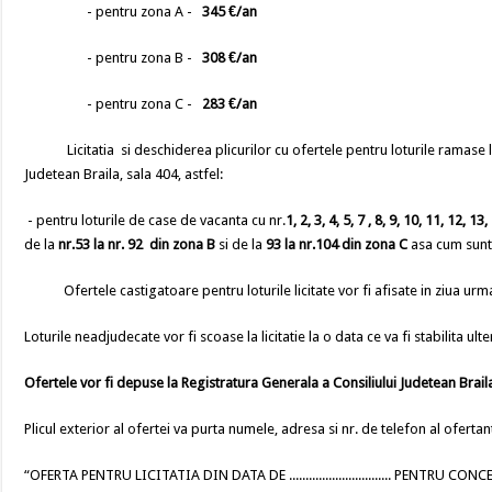
- pentru zona A -
345 €/an
- pentru zona B -
308 €/an
- pentru zona C -
283 €/an
Licitatia si deschiderea plicurilor cu ofertele pentru loturile ramase l
Judetean Braila, sala 404, astfel:
- pentru loturile de case de vacanta cu nr.
1, 2, 3, 4, 5, 7 , 8, 9, 10, 11, 12, 
de la
nr.53 la nr. 92 din zona B
si de la
93 la nr.104 din zona C
asa cum sunt 
Ofertele castigatoare pentru loturile licitate vor fi afisate in ziua urmato
Loturile neadjudecate vor fi scoase la licitatie la o data ce va fi stabilita ulte
Ofertele vor fi depuse la Registratura Generala a Consiliului Judetean Braila
Plicul exterior al ofertei va purta numele, adresa si nr. de telefon al ofertan
“OFERTA PENTRU LICITATIA DIN DATA DE ............................... PENTR