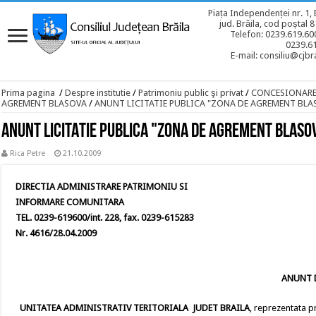
Piața Independenței nr. 1, 
jud. Brăila, cod poștal 
Telefon: 0239.619.600
0239.6
E-mail: consiliu@cjbra
Prima pagina
/
Despre institutie
/
Patrimoniu public şi privat
/
CONCESIONAR
AGREMENT BLASOVA
/
ANUNT LICITATIE PUBLICA "ZONA DE AGREMENT BLAS
ANUNT LICITATIE PUBLICA "ZONA DE AGREMENT BLASOV
Rica Petre
21.10.2009
DIRECTIA ADMINISTRARE PATRIMONIU SI
INFORMARE COMUNITARA
TEL. 0239-619600/int. 228, fax. 0239-615283
Nr. 4616/28.04.2009
ANUNT D
UNITATEA ADMINISTRATIV TERITORIALA JUDET BRAILA
, reprezentata pr