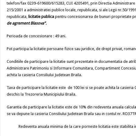
telefon/fax 0239-619600/615283, CUI 4205491, prin Directia Administrare P
215/2001 a administratiei publice locale, republicata, si ale Legii nr.50/1991 
republicata,
licitatie publica
pentru concesionarea de bunuri proprietate priv
de agrement Blasova”.
Perioada de concesionare : 49 ani.
Pot participa la licitatie persoane fizice sau juridice, de drept privat, roman
Conditiile de participare la licitatie sunt prezentate in documentatia de atri
Administrare Patrimoniu si Informare Comunitara, Compartiment Concesiuni,
achita la casieria Consiliului Judetean Braila.
Taxa de participare la licitatie este de 100 lei si se poate achita la casie
deschis la Trezoreria Municipiului Braila.
Garantia de participare la licitatie este de 10% din redeventa anuala calculata
se va depune la casieria Consiliului Judetean Braila sau in contul nr. RO37
Redeventa anuala minima de la care porneste licitatia este stabilita in 