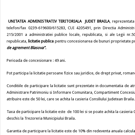
UNITATEA ADMINISTRATIV TERITORIALA JUDET BRAILA
, reprezentata
telefon/fax 0239-619600/615283, CUI 4205491, prin Directia Administra
215/2001 a administratiei publice locale, republicata, si ale Legii nr.50
republicata,
licitatie publica
pentru concesionarea de bunuri proprietate priv
de agrement Blasova”.
Perioada de concesionare : 49 ani.
Pot participa la licitatie persoane fizice sau juridice, de drept privat, roman
Conditiile de participare la licitatie sunt prezentate in documentatia de atr
Administrare Patrimoniu si Informare Comunitara, Compartiment Concesiun
atribuire este de 50 lei, care se achita la casieria Consiliului Judetean Braila.
Taxa de participare la licitatie este de 100 lei si se poate achita la casie
deschis la Trezoreria Municipiului Braila.
Garantia de participare la licitatie este de 10% din redeventa anuala calculata