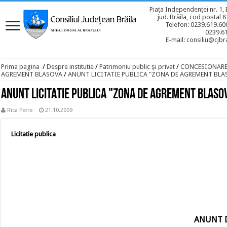
Piața Independenței nr. 1, 
jud. Brăila, cod poștal 
Telefon: 0239.619.600
0239.6
E-mail: consiliu@cjbra
Prima pagina
/
Despre institutie
/
Patrimoniu public şi privat
/
CONCESIONAR
AGREMENT BLASOVA
/
ANUNT LICITATIE PUBLICA "ZONA DE AGREMENT BLAS
ANUNT LICITATIE PUBLICA "ZONA DE AGREMENT BLASOV
Rica Petre
21.10.2009
Licitatie publica
ANUNT D