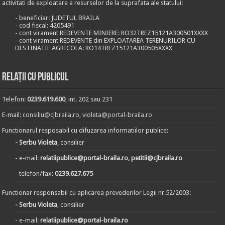
activitati de exploatare a resurselor de la suprafata ale statului:
- beneficiar: JUDETUL BRAILA
- cod fiscal: 4205491
- cont virament REDEVENTE MINIERE: RO32TREZ15121A300501XXXX
- cont virament REDEVENTE din EXPLOATAREA TERENURILOR CU
DESTINATIE AGRICOLA: RO14TREZ15121A300505XXXX
Relații cu publicul
Telefon:
0239.619.600
, int. 202 sau 231
E-mail:
consiliu@cjbraila.ro
,
violeta@portal-braila.ro
Functionarul resposabil cu difuzarea informatiilor publice:
- Serbu Violeta
, consilier
- e-mail:
relatiipublice@portal-braila.ro, petitii@cjbraila.ro
- telefon/fax:
0239.627.675
Functionar responsabil cu aplicarea prevederilor Legii nr.52/2003:
- Serbu Violeta
, consilier
- e-mail:
relatiipublice@portal-braila.ro