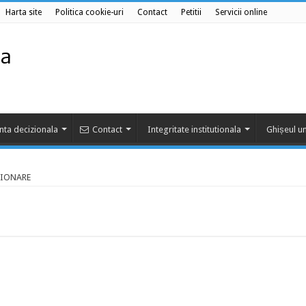
Harta site
Politica cookie-uri
Contact
Petitii
Servicii online
nta decizionala
Contact
Integritate institutionala
Ghișeul un
IONARE