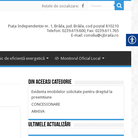
Rețele de socializare:
Piața Independenței nr. 1, Brăila, jud. Brăila, cod poștal 810210
Telefon: 0239.619.600, Fax: 0239.611.765
E-mail: consiliu@cjbraila.ro
ic de eficiență energetică
Monitorul Oficial Local
Din aceeasi categorie
Evidenta imobilelor solicitate pentru dreptul la
preemtiune
CONCESIONARE
ARHIVA
Ultimele actualizări