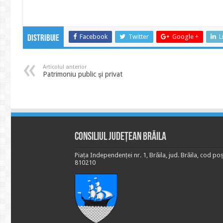
Facebook
Twitter
Google +
L
Distribuie
Articolul anterior
Patrimoniu public şi privat
Consiliul Județean Brăila
Piața Independenței nr. 1, Brăila, jud. Brăila, cod poș
810210