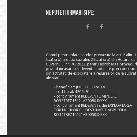
Ne puteti urmari si pe:
Contul pentru plata cotelor prevazute la art. 2 alin. 1
lit.a) si b) si dupa caz alin. 2 lit. a) si b) din Hotararea
Guvernului nr. 70/2022, pentru aprobarea proceduri
privind incasarea redeventei obtinute prin concesio
din activitati de exploatare a resurselor de la supraf
ale statului:
- beneficiar: JUDETUL BRAILA
- cod fiscal: 4205491
- cont virament REDEVENTE MINIERE:
RO32TREZ15121A300501XXXX
- cont virament REDEVENTE din EXPLOATAREA
TERENURILOR CU DESTINATIE AGRICOLA:
RO14TREZ15121A300505XXXX