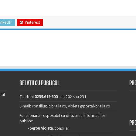
inkedIn
Pinterest
Relații cu publicul
Pr
tal
Telefon:
0239.619.600
, int. 202 sau 231
E-mail:
consiliu@cjbraila.ro
,
violeta@portal-braila.ro
Functionarul resposabil cu difuzarea informatiilor
publice:
Pr
- Serbu Violeta
, consilier