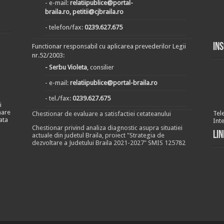
- e-mail:
relatiipublice@portal-
braila.ro, petitii@cjbraila.ro
- telefon/fax:
0239.627.675
In
Functionar responsabil cu aplicarea prevederilor Legii
nr.52/2003:
- Serbu Violeta
, consilier
- e-mail:
relatiipublice@portal-braila.ro
- tel./fax:
0239.627.675
i
nare
Tel
Chestionar de evaluare a satisfactiei cetateanului
ata
Int
Chestionar privind analiza diagnostic asupra situatiei
Lin
actuale din judetul Braila, proiect "Strategia de
dezvoltare a Judetului Braila 2021-2027" SMIS 125782