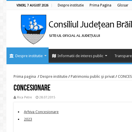
Despre institutie
Prima Pagina
Glosar
VINERI, 7 AUGUST 2026
Despre institutie
Informatii de interes public
Transpare
Prima pagina
/
Despre institutie
/
Patrimoniu public şi privat
/
CONCES
CONCESIONARE
Rica Petre
28.07.2015
Arhiva Concesionare
2023