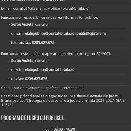
E-mail:
consiliu@cjbraila.ro
,
violeta@portal-braila.ro
Functionarul resposabil cu difuzarea informatiilor publice:
- Serbu Violeta
, consilier
- e-mail:
relatiipublice@portal-braila.ro, petitii@cjbraila.ro
- telefon/fax:
0239.627.675
Functionar responsabil cu aplicarea prevederilor Legii nr.52/2003:
- Serbu Violeta
, consilier
- e-mail:
relatiipublice@portal-braila.ro
- tel./fax:
0239.627.675
Chestionar de evaluare a satisfactiei cetateanului
Chestionar privind analiza diagnostic asupra situatiei actuale din judetul
Braila, proiect "Strategia de dezvoltare a Judetului Braila 2021-2027" SMIS
125782
Program de lucru cu publicul
Luni:
08:00 - 16:30