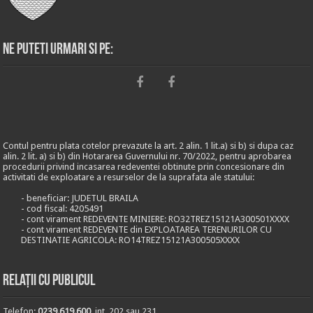
Ne puteti urmari si pe:
Contul pentru plata cotelor prevazute la art. 2 alin. 1 lit.a) si b) si dupa caz
alin. 2 lit. a) si b) din Hotararea Guvernului nr. 70/2022, pentru aprobarea
procedurii privind incasarea redeventei obtinute prin concesionare din
activitati de exploatare a resurselor de la suprafata ale statului:
- beneficiar: JUDETUL BRAILA
- cod fiscal: 4205491
- cont virament REDEVENTE MINIERE: RO32TREZ15121A300501XXXX
- cont virament REDEVENTE din EXPLOATAREA TERENURILOR CU
DESTINATIE AGRICOLA: RO14TREZ15121A300505XXXX
Relații cu publicul
Telefon:
0239.619.600
, int. 202 sau 231