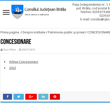
Piața Independenței nr. 1, 
jud. Brăila, cod poștal 
Telefon: 0239.619.600
0239.6
E-mail: consiliu@cjbra
Prima pagina
/
Despre institutie
/
Patrimoniu public şi privat
/
CONCESIONAR
CONCESIONARE
Rica Petre
28.07.2015
Arhiva Concesionare
2023