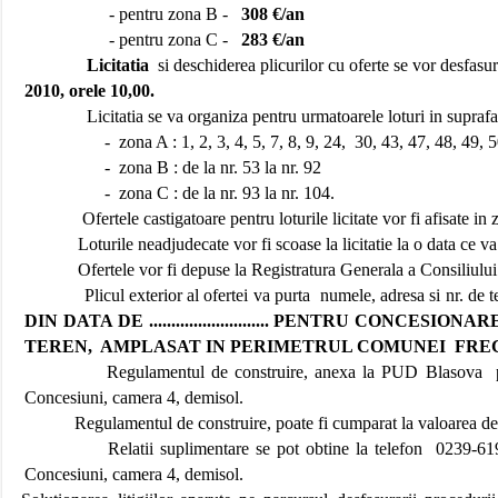
- pentru zona B -
308 €/an
- pentru zona C -
283 €/an
Licitatia
si deschiderea plicurilor cu oferte se vor desfasu
2010, orele 10,00.
Licitatia se va organiza pentru urmatoarele loturi in supraf
-
zona A : 1, 2, 3, 4, 5, 7, 8, 9, 24,
30, 43, 47, 48, 49, 5
-
zona B : de la nr. 53 la nr. 92
-
zona C : de la nr. 93 la nr. 104.
Ofertele castigatoare pentru loturile licitate vor fi afisate i
Loturile neadjudecate vor fi scoase la licitatie la o data ce va f
Ofertele vor fi depuse la Registratura Generala a Consiliului
Plicul exterior al ofertei va purta
numele, adresa si nr. de t
DIN DATA DE ........................... PENTRU
CONCESIONAREA
TEREN,
AMPLASAT IN PERIMETRUL COMUNEI
FREC
Regulamentul de construire, anexa la PUD Blasova
Concesiuni, camera 4, demisol.
Regulamentul de construire, poate fi cumparat la valoarea de
Relatii suplimentare se pot obtine la telefon
0239-619
Concesiuni, camera 4, demisol.