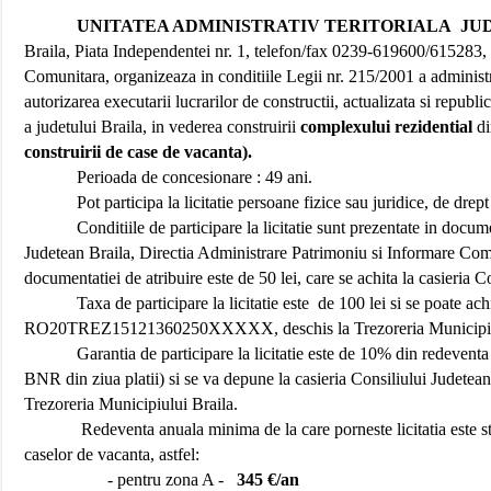
UNITATEA ADMINISTRATIV TERITORIALA
JU
Braila, Piata Independentei nr. 1, telefon/fax 0239-619600/615283
Comunitara, organizeaza in conditiile Legii nr. 215/2001 a administra
autorizarea executarii lucrarilor de constructii, actualizata si republi
a judetului Braila, in vederea construirii
complexului rezidential
d
construirii de case de vacanta).
Perioada de concesionare : 49 ani.
Pot participa la licitatie persoane fizice sau juridice, de drep
Conditiile de participare la licitatie sunt prezentate in docum
Judetean Braila, Directia Administrare Patrimoniu si Informare Co
documentatiei de atribuire este de 50 lei, care se achita la casieria C
Taxa de participare la licitatie este
de 100 lei si se poate ach
RO20TREZ15121360250XXXXX, deschis la Trezoreria Municipiul
Garantia de participare la licitatie este de 10% din redeventa
BNR din ziua platii) si se va depune la casieria Consiliului Jud
Trezoreria Municipiului Braila.
Redeventa anuala minima de la care porneste licitatia este sta
caselor de vacanta, astfel:
- pentru zona A -
345 €/an