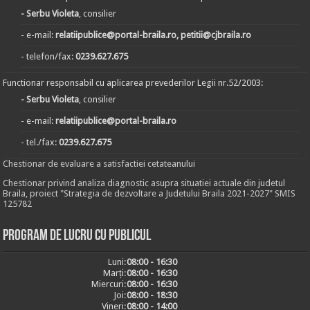
- Serbu Violeta
, consilier
- e-mail:
relatiipublice@portal-braila.ro, petitii@cjbraila.ro
- telefon/fax:
0239.627.675
Functionar responsabil cu aplicarea prevederilor Legii nr.52/2003:
- Serbu Violeta
, consilier
- e-mail:
relatiipublice@portal-braila.ro
- tel./fax:
0239.627.675
Chestionar de evaluare a satisfactiei cetateanului
Chestionar privind analiza diagnostic asupra situatiei actuale din judetul
Braila, proiect "Strategia de dezvoltare a Judetului Braila 2021-2027" SMIS
125782
Program de lucru cu publicul
Luni:
08:00 - 16:30
Marți:
08:00 - 16:30
Miercuri:
08:00 - 16:30
Joi:
08:00 - 18:30
Vineri:
08:00 - 14:00