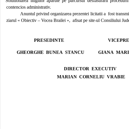
Solutionarea litigiilor aparute pe parcursul desfasurarii procedur
contencios administrativ.
Anuntul privind organizarea prezentei licitatii a
fost transmi
ziarul « Obiectiv – Vocea Brailei »,
afisat pe
site-ul Consiliului Jud
PRESEDINTE
VICEPR
GHEORGHE
BUNEA
STANCU
GIANA
MAR
DIRECTOR
EXECUTIV
MARIAN
CORNELIU
VRABIE