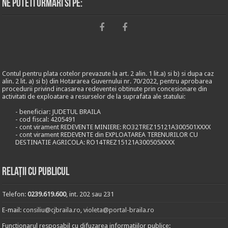
Ne puteti urmari si pe:
Contul pentru plata cotelor prevazute la art. 2 alin. 1 lit.a) si b) si dupa caz
alin. 2 lit. a) si b) din Hotararea Guvernului nr. 70/2022, pentru aprobarea
procedurii privind incasarea redeventei obtinute prin concesionare din
activitati de exploatare a resurselor de la suprafata ale statului:
- beneficiar: JUDETUL BRAILA
- cod fiscal: 4205491
- cont virament REDEVENTE MINIERE: RO32TREZ15121A300501XXXX
- cont virament REDEVENTE din EXPLOATAREA TERENURILOR CU
DESTINATIE AGRICOLA: RO14TREZ15121A300505XXXX
Relații cu publicul
Telefon:
0239.619.600
, int. 202 sau 231
E-mail:
consiliu@cjbraila.ro
,
violeta@portal-braila.ro
Functionarul resposabil cu difuzarea informatiilor publice: