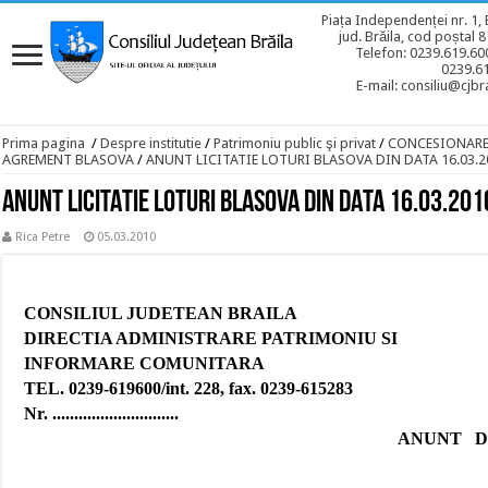
Piața Independenței nr. 1, 
jud. Brăila, cod poștal 
Telefon: 0239.619.600
0239.6
E-mail: consiliu@cjbra
Prima pagina
/
Despre institutie
/
Patrimoniu public şi privat
/
CONCESIONAR
AGREMENT BLASOVA
/
ANUNT LICITATIE LOTURI BLASOVA DIN DATA 16.03.2
ANUNT LICITATIE LOTURI BLASOVA DIN DATA 16.03.201
Rica Petre
05.03.2010
CONSILIUL JUDETEAN BRAILA
DIRECTIA ADMINISTRARE PATRIMONIU SI
INFORMARE COMUNITARA
TEL. 0239-619600/int. 228, fax. 0239-615283
Nr. .............................
ANUNT
D