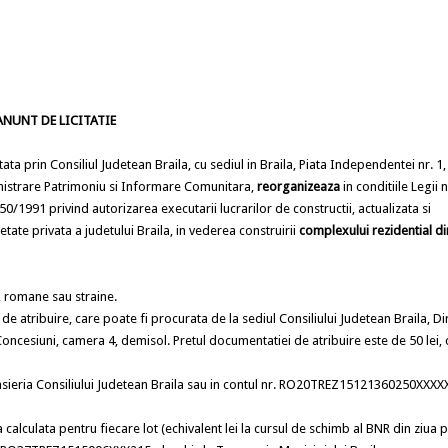
ANUNT DE LICITATIE
tata prin Consiliul Judetean Braila, cu sediul in Braila, Piata Independentei nr. 1,
nistrare Patrimoniu si Informare Comunitara,
reorganizeaza
in conditiile Legii n
.50/1991 privind autorizarea executarii lucrarilor de constructii, actualizata si
te privata a judetului Braila, in vederea construirii
complexului rezidential d
t, romane sau straine.
 de atribuire, care poate fi procurata de la sediul Consiliului Judetean Braila, Di
esiuni, camera 4, demisol. Pretul documentatiei de atribuire este de 50 lei, 
la casieria Consiliului Judetean Braila sau in contul nr. RO20TREZ15121360250XXXX
alculata pentru fiecare lot (echivalent lei la cursul de schimb al BNR din ziua pla