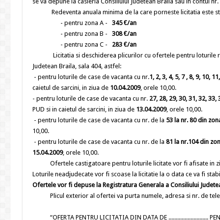
se va depune la casieria Consiliului Judetean Braila sau in contul 
Redeventa anuala minima de la care porneste licitatia este stabi
- pentru zona A -
345 €/an
- pentru zona B -
308 €/an
- pentru zona C -
283 €/an
Licitatia si deschiderea plicurilor cu ofertele pentru loturile 
Judetean Braila, sala 404, astfel:
- pentru loturile de case de vacanta cu nr.
1, 2, 3, 4, 5, 7 , 8, 9, 10, 
caietul de sarcini, in ziua de
10.04.2009
, orele 10,00.
- pentru loturile de case de vacanta cu nr.
27, 28, 29, 30, 31, 32, 33, 
PUD si in caietul de sarcini, in ziua de
13.04.2009
, orele 10,00.
- pentru loturile de case de vacanta cu nr. de la
53 la nr. 80 din zon
10,00.
- pentru loturile de case de vacanta cu nr. de la
81 la nr.104 din zo
15.04.2009
, orele 10,00.
Ofertele castigatoare pentru loturile licitate vor fi afisate in ziu
Loturile neadjudecate vor fi scoase la licitatie la o data ce va fi stabil
Ofertele vor fi depuse la Registratura Generala a Consiliului Judetea
Plicul exterior al ofertei va purta numele, adresa si nr. de telef
“OFERTA PENTRU LICITATIA DIN DATA DE ..........................