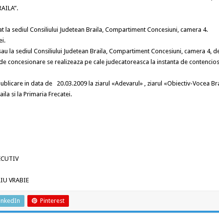
AILA”.
t la sediul Consiliului Judetean Braila, Compartiment Concesiuni, camera 4.
i.
 sau la sediul Consiliului Judetean Braila, Compartiment Concesiuni, camera 4, d
i de concesionare se realizeaza pe cale judecatoreasca la instanta de contencio
publicare in data de
20.03.2009 la ziarul «Adevarul» , ziarul «Obiectiv-Vocea Bra
ila si la Primaria Frecatei.
UTIV
VRABIE
inkedIn
Pinterest