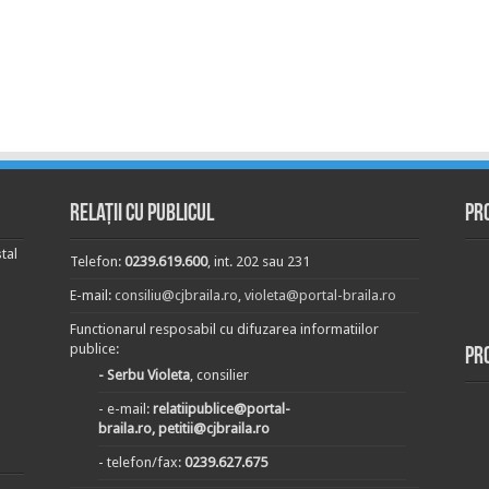
Relații cu publicul
Pr
tal
Telefon:
0239.619.600
, int. 202 sau 231
E-mail:
consiliu@cjbraila.ro
,
violeta@portal-braila.ro
Functionarul resposabil cu difuzarea informatiilor
publice:
Pr
- Serbu Violeta
, consilier
- e-mail:
relatiipublice@portal-
braila.ro, petitii@cjbraila.ro
- telefon/fax:
0239.627.675