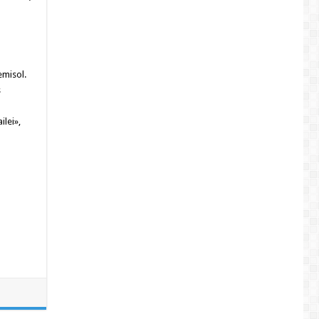
emisol.
s
ilei»,