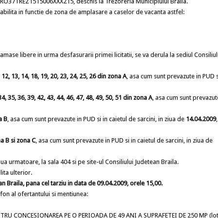
nr. RO37TREZ1515006XXX215, deschis la Trezoreria Municipiului Braila.
lita in functie de zona de amplasare a caselor de vacanta astfel:
ramase libere in urma desfasurarii primei licitatii, se va derula la sediul Consiliul
11, 12, 13, 14, 18, 19, 20, 23, 24, 25, 26 din zona A
, asa cum sunt prevazute in PUD s
34, 35, 36, 39, 42, 43, 44, 46, 47, 48, 49, 50, 51 din zona A
, asa cum sunt prevazut
a B
, asa cum sunt prevazute in PUD si in caietul de sarcini, in ziua de
14.04.2009
na B si zona C
, asa cum sunt prevazute in PUD si in caietul de sarcini, in ziua de
a urmatoare, la sala 404 si pe site-ul Consiliului Judetean Braila.
ita ulterior.
n Braila, pana cel tarziu in data de 09.04.2009, orele 15,00.
on al ofertantului si mentiunea:
. PENTRU CONCESIONAREA PE O PERIOADA DE 49 ANI A SUPRAFETEI DE 250 MP (lot 