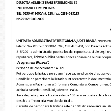
DIRECTIA ADMINISTRARE PATRIMONIU SI
INFORMARE COMUNITARA
TEL. 0239-619600/int. 228, fax. 0239-615283
Nr.2916/19.03.2009
UNITATEA ADMINISTRATIV TERITORIALA JUDET BRAILA
, reprezen
telefon/fax 0239-619600/615283, CUI 4205491, prin Directia Admi
215/2001 a administratiei publice locale, republicata, si ale Legii nr
republicata,
licitatie publica
pentru concesionarea de bunuri proprieta
de agrement Blasova”.
Perioada de concesionare : 49 ani.
Pot participa la licitatie persoane fizice sau juridice, de drept priva
Conditiile de participare la licitatie sunt prezentate in documentatia
Administrare Patrimoniu si Informare Comunitara, Compartiment Conc
achita la casieria Consiliului Judetean Braila.
Taxa de participare la licitatie este de 100 lei si se poate achita 
deschis la Trezoreria Municipiului Braila.
Garantia de participare la licitatie este de 10% din redeventa anuala c