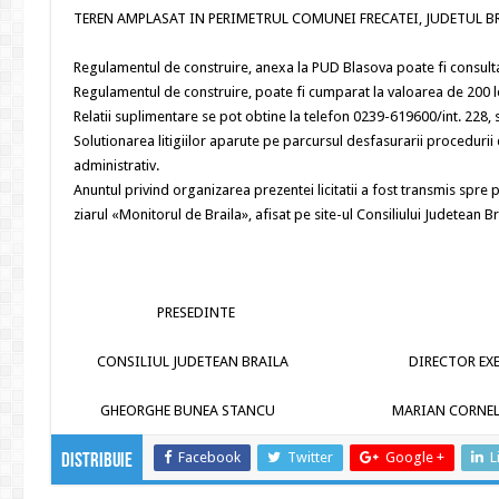
TEREN AMPLASAT IN PERIMETRUL COMUNEI FRECATEI, JUDETUL BR
Regulamentul de construire, anexa la PUD Blasova poate fi consulta
Regulamentul de construire, poate fi cumparat la valoarea de 200 le
Relatii suplimentare se pot obtine la telefon 0239-619600/int. 228,
Solutionarea litigiilor aparute pe parcursul desfasurarii proceduri
administrativ.
Anuntul privind organizarea prezentei licitatii a fost transmis spre 
ziarul «Monitorul de Braila», afisat
pe site-ul Consiliului Judetean Bra
PRESEDINTE
CONSILIUL JUDETEAN BRAILA DIRECTOR EXEC
GHEORGHE BUNEA STANCU MARIAN CORNELIU 
Facebook
Twitter
Google +
L
Distribuie