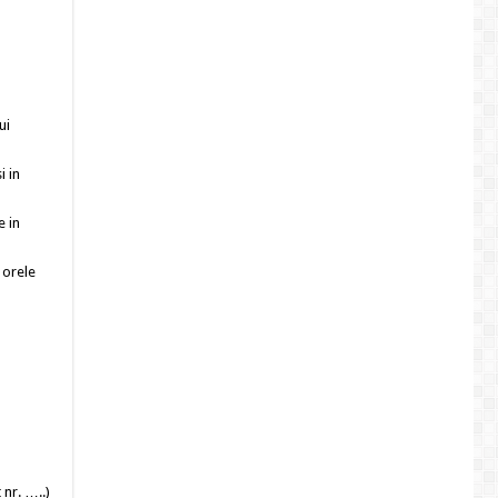
ui
i in
e in
, orele
nr. …..)