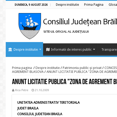
Despre institutie
Prima Pagina
Glosa
DUMINICA, 9 AUGUST 2026
Despre institutie
Informatii de interes public
Transpare
Prima pagina
/
Despre institutie
/
Patrimoniu public şi privat
/
CONCES
AGREMENT BLASOVA
/
ANUNT LICITATIE PUBLICA "ZONA DE AGREMEN
ANUNT LICITATIE PUBLICA "ZONA DE AGREMENT B
Rica Petre
21.10.2009
UNITATEA ADMINISTRATIV TERITORIALA
JUDET BRAILA
CONSILIUL JUDETEAN BRAILA