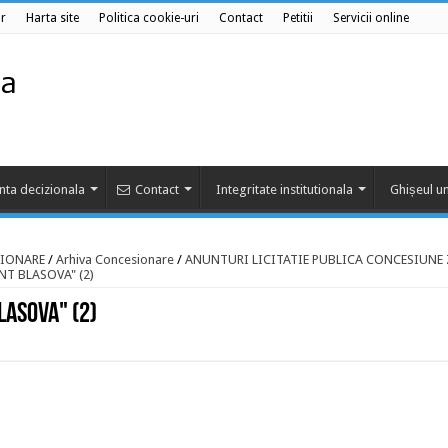
r
Harta site
Politica cookie-uri
Contact
Petitii
Servicii online
nta decizionala
Contact
Integritate institutionala
Ghișeul un
IONARE
/
Arhiva Concesionare
/
ANUNTURI LICITATIE PUBLICA CONCESIUNE
T BLASOVA" (2)
LASOVA" (2)