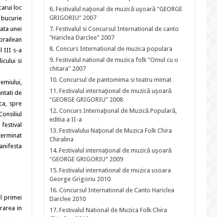
carui loc
6. Festivalul naţional de muzică uşoară "GEORGE
GRIGORIU" 2007
 bucurie
data unei
7. Festivalul si Concursul International de canto
"Hariclea Darclee" 2007
 brailean
8. Concurs International de muzica populara
 III s-a
9. Festivalul national de muzica folk "Omul cu o
icului si
chitara" 2007
10. Concursul de pantomima si teatru mimat
emiului,
11. Festivalul internaţional de muzică uşoară
antati de
"GEORGE GRIGORIU" 2008
ca, spre
12. Concurs Internaţional de Muzică Populară,
Consiliul
editia a II-a
 festival
13. Festivalului Naţional de Muzica Folk Chira
eterminat
Chiralina
anifesta
14. Festivalul internaţional de muzică uşoară
"GEORGE GRIGORIU" 2009
15. Festivalul international de muzica usoara
George Grigoriu 2010
16. Concursul International de Canto Hariclea
al primei
Darclee 2010
trarea in
17. Festivalul National de Muzica Folk Chira