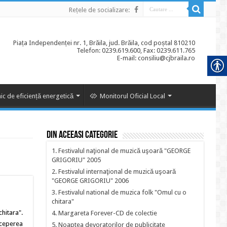
Rețele de socializare:
Piața Independenței nr. 1, Brăila, jud. Brăila, cod poștal 810210
Telefon: 0239.619.600, Fax: 0239.611.765
E-mail: consiliu@cjbraila.ro
ic de eficiență energetică
Monitorul Oficial Local
Din aceeasi categorie
1. Festivalul naţional de muzică uşoară "GEORGE
GRIGORIU" 2005
2. Festivalul internaţional de muzică uşoară
"GEORGE GRIGORIU" 2006
3. Festivalul national de muzica folk "Omul cu o
chitara"
hitara".
4. Margareta Forever-CD de colectie
nceperea
5. Noaptea devoratorilor de publicitate