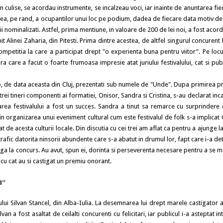
In culise, se acordau instrumente, se incalzeau voci, iar inainte de anuntarea fie
tarea, pe rand, a ocupantilor unui loc pe podium, dadea de fiecare data motiv de
ii nominalizati. Astfel, prima mentiune, in valoare de 200 de lei noi, a fost acor
it Alinei Zaharia, din Pitesti. Prima dintre acestea, de altfel singurul concurent
mpetitia la care a participat drept "o experienta buna pentru viitor”. Pe locul
ra care a facut o foarte frumoasa impresie atat juriului festivalului, cat si publ
 de data aceasta din Cluj, prezentati sub numele de "Unde". Dupa primirea pr
i trei tineri componenti ai formatiei, Onisor, Sandra si Cristina, s-au declarat inc
rea festivalului a fost un succes. Sandra a tinut sa remarce cu surprindere 
, in organizarea unui eveniment cultural cum este festivalul de folk s-a implicat 
de acesta culturii locale. Din discutia cu cei trei am aflat ca pentru a ajunge la
afic datorita ninsorii abundente care s-a abatut in drumul lor, fapt care i-a d
ga la concurs. Au avut, spun ei, dorinta si perseverenta necesare pentru a se m
 cu cat au si castigat un premiu onorant.
i"
tului Silvan Stancel, din Alba-Iulia. La desemnarea lui drept marele castigator 
an a fost asaltat de ceilalti concurenti cu felicitari, iar publicul i-a asteptat in