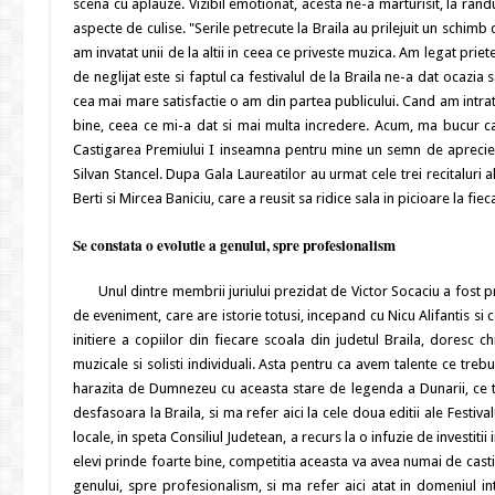
scena cu aplauze. Vizibil emotionat, acesta ne-a marturisit, la randu
aspecte de culise. "Serile petrecute la Braila au prilejuit un schim
am invatat unii de la altii in ceea ce priveste muzica. Am legat pri
de neglijat este si faptul ca festivalul de la Braila ne-a dat ocazia 
cea mai mare satisfactie o am din partea publicului. Cand am intrat 
bine, ceea ce mi-a dat si mai multa incredere. Acum, ma bucur ca 
Castigarea Premiului I inseamna pentru mine un semn de apreciere
Silvan Stancel. Dupa Gala Laureatilor au urmat cele trei recitaluri 
Berti si Mircea Baniciu, care a reusit sa ridice sala in picioare la fie
Se constata o evolutie a genului, spre profesionalism
Unul dintre membrii juriului prezidat de Victor Socaciu a fost profe
de eveniment, care are istorie totusi, incepand cu Nicu Alifantis si
initiere a copiilor din fiecare scoala din judetul Braila, doresc
muzicale si solisti individuali. Asta pentru ca avem talente ce tre
harazita de Dumnezeu cu aceasta stare de legenda a Dunarii, ce tr
desfasoara la Braila, si ma refer aici la cele doua editii ale Festivalu
locale, in speta Consiliul Judetean, a recurs la o infuzie de investitii 
elevi prinde foarte bine, competitia aceasta va avea numai de cast
genului, spre profesionalism, si ma refer aici atat in domeniul int