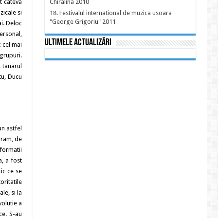
at cateva
Chiralina 2010
zicale si
18. Festivalul international de muzica usoara
"George Grigoriu" 2011
ai. Deloc
Personal,
Ultimele actualizări
t cel mai
grupuri.
 tanarul
atu, Ducu
un astfel
ogram, de
formatii
, a fost
ic ce se
oritatile
le, si la
olutie a
ce. S-au