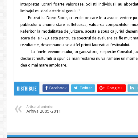
interpretat lucrari foarte valoroase. Solistii individuali au abor
limbajul muzical estetic al genului".
Potrivit lui Dorin Sipos, criteriile pe care le-a avut in vedere jur
publicului o anume stare sufleteasca, valoarea compozitiilor muzical
Referitor la modalitatea de jurizare, acesta a spus ca juriul desem
scara de la 1-20, asta pentru ca spectrul de evaluare sa fie mult mai
rezultatele, desemnandu-se astfel primii laureati ai festivalului.
La finele evenimentului, organizatorii, respectiv Consiliul Jud
declarat multumiti si spun ca manifestarea nu va ramane un moment iz
dea o mai mare amploare.
Facebook
Twitter
Google +
L
Distribuie
Articolul anterior
Arhiva 2005-2011