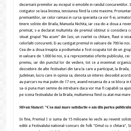
decernarii premiilor au inceput si emotiile in randul concurentilor. 
cistigator se lasa linistea, tensiunea fiind la cote maxime. Pronun
premiantilor, iar celor ramasi in cursa speranta ca vor fi ei, urmator
tinere soliste din Braila, Manuela Nichita, iar cea de-a doua a reven
premiat, s-a declarat multumita de premiul obtinut si considera co
situat grupul "Nu acum" din Iasi, un cvartet cu chitare, flaut si vioa
celorlalti concurenti. Ei au castigat premiul in valoare de 700 lei noi.
Cea de-a doua treapta a podiumului a fost ocupata tot de un grup,
in valoare de 1.000 lei noi, si a reprezentatiei oferite publicului, ce
premiu, iar din punctul lor de vedere, tot ce a insemnat organiza
deosebire de alte festivaluri din tara la care a participat, la Braila
Judetean, lucru care in opinia sa, denota un interes deosebit acordat 
au parcurs nu mai putin de 17 ore, avand nesansa de a se bloca in tr
sa-si puna mari semne de intrebare daca vor mai fi capabili sa ajun
pe scena festivalului de la Braila, multumirea fiind cu atat mai mare
Silvan Stancel: "Cea mai mare satisfactie o am din partea publiculu
In fine, Premiul I si suma de 15 milioane lei vechi au revenit solis
editii a Festivalului national-concurs de folk "Omul cu o chitara", Silv