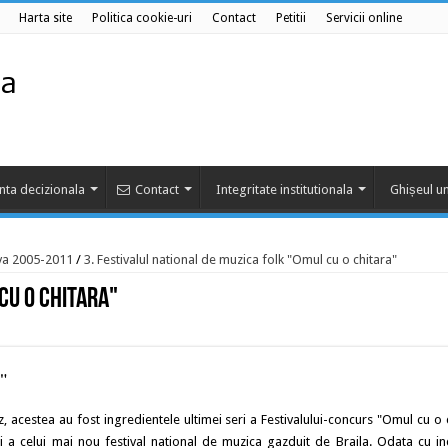
Harta site
Politica cookie-uri
Contact
Petitii
Servicii online
nta decizionala
Contact
Integritate institutionala
Ghișeul un
va 2005-2011
/
3. Festivalul national de muzica folk "Omul cu o chitara"
cu o chitara"
a"
estea au fost ingredientele ultimei seri a Festivalului-concurs "Omul cu o c
ii a celui mai nou festival national de muzica gazduit de Braila. Odata cu i