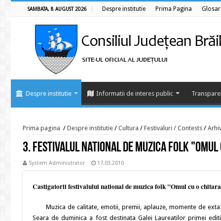
Despre institutie
Prima Pagina
Glosar
SAMBATA, 8 AUGUST 2026
Despre institutie
Informatii de interes public
Transpare
Prima pagina
/
Despre institutie
/
Cultura
/
Festivaluri / Contests
/
Arhi
3. Festivalul national de muzica folk "Omul 
System Administrator
17.03.2010
Castigatorii festivalului national de muzica folk "Omul cu o chitar
Muzica de calitate, emotii, premii, aplauze, momente de extaz, ac
Seara de duminica a fost destinata Galei Laureatilor primei edit