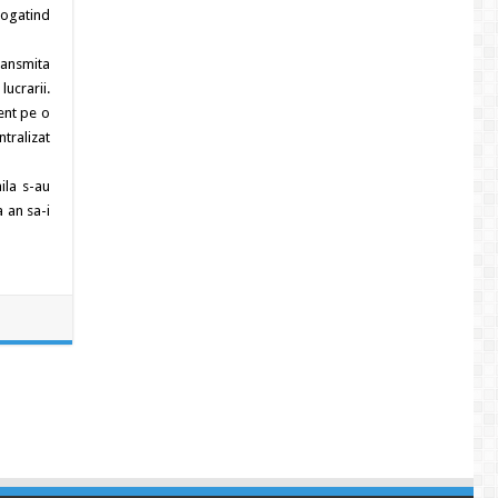
bogatind
transmita
lucrarii.
ent pe o
ntralizat
ila s-au
a an sa-i