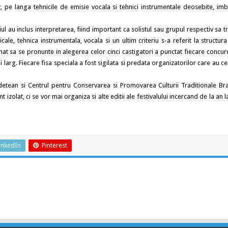
dat, pe langa tehnicile de emisie vocala si tehnici instrumentale deosebite, im
iul au inclus interpretarea, fiind important ca solistul sau grupul respectiv sa 
e, tehnica instrumentala, vocala si un ultim criteriu s-a referit la structura 
nat sa se pronunte in alegerea celor cinci castigatori a punctat fiecare concur
 larg. Fiecare fisa speciala a fost sigilata si predata organizatorilor care au ce
etean si Centrul pentru Conservarea si Promovarea Culturii Traditionale Bra
olat, ci se vor mai organiza si alte editii ale festivalului incercand de la an l
inkedIn
Pinterest