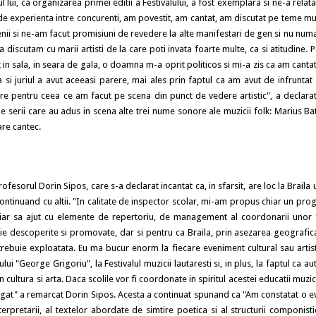
l lui, ca organizarea primei editii a Festivalului, a fost exemplara si ne-a relat
b de experienta intre concurenti, am povestit, am cantat, am discutat pe teme mu
etenii si ne-am facut promisiuni de revedere la alte manifestari de gen si nu num
sa discutam cu marii artisti de la care poti invata foarte multe, ca si atitudine. 
in sala, in seara de gala, o doamna m-a oprit politicos si mi-a zis ca am canta
si juriul a avut aceeasi parere, mai ales prin faptul ca am avut de infruntat 
 pentru ceea ce am facut pe scena din punct de vedere artistic", a declarat
ale serii care au adus in scena alte trei nume sonore ale muzicii folk: Marius B
care cantec.
sorul Dorin Sipos, care s-a declarat incantat ca, in sfarsit, are loc la Braila 
 continuand cu altii. "In calitate de inspector scolar, mi-am propus chiar un pr
 chiar sa ajut cu elemente de repertoriu, de management al coordonarii unor 
buie descoperite si promovate, dar si pentru ca Braila, prin asezarea geografica
ebuie exploatata. Eu ma bucur enorm la fiecare eveniment cultural sau artist
lui "George Grigoriu", la Festivalul muzicii lautaresti si, in plus, la faptul ca aut
in cultura si arta. Daca scolile vor fi coordonate in spiritul acestei educatii muzica
igat" a remarcat Dorin Sipos. Acesta a continuat spunand ca "Am constatat o ev
erpretarii, al textelor abordate de simtire poetica si al structurii componisti