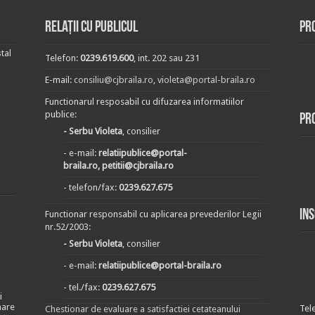
Relații cu publicul
Pr
tal
Telefon:
0239.619.600
, int. 202 sau 231
E-mail:
consiliu@cjbraila.ro
,
violeta@portal-braila.ro
Functionarul resposabil cu difuzarea informatiilor
publice:
Pr
- Serbu Violeta
, consilier
- e-mail:
relatiipublice@portal-
braila.ro, petitii@cjbraila.ro
- telefon/fax:
0239.627.675
In
Functionar responsabil cu aplicarea prevederilor Legii
nr.52/2003:
- Serbu Violeta
, consilier
- e-mail:
relatiipublice@portal-braila.ro
- tel./fax:
0239.627.675
i
nare
Tel
Chestionar de evaluare a satisfactiei cetateanului