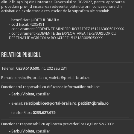
alin. 2 lit. a) si b) din Hotararea Guvernului nr. 70/2022, pentru aprobarea
procedurii privind incasarea redeventei obtinute prin concesionare din
activitati de exploatare a resurselor de la suprafata ale statului:
- beneficiar: JUDETUL BRAILA
- cod fiscal: 4205491
- cont virament REDEVENTE MINIERE: RO32TREZ15121A300501XXXX
- cont virament REDEVENTE din EXPLOATAREA TERENURILOR CU
DESTINATIE AGRICOLA: RO14TREZ15121A300505XXXX
Relații cu publicul
Telefon:
0239.619.600
, int. 202 sau 231
E-mail:
consiliu@cjbraila.ro
,
violeta@portal-braila.ro
Functionarul resposabil cu difuzarea informatiilor publice:
- Serbu Violeta
, consilier
- e-mail:
relatiipublice@portal-braila.ro, petitii@cjbraila.ro
- telefon/fax:
0239.627.675
Functionar responsabil cu aplicarea prevederilor Legii nr.52/2003:
- Serbu Violeta
, consilier