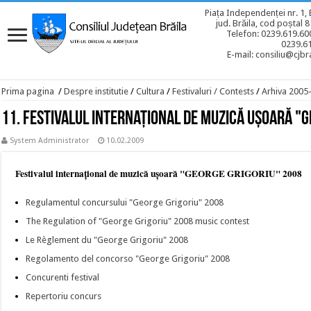
Piața Independenței nr. 1, 
jud. Brăila, cod poștal 
Telefon: 0239.619.600
0239.6
E-mail: consiliu@cjbra
Prima pagina
/
Despre institutie
/
Cultura
/
Festivaluri / Contests
/
Arhiva 2005
11. Festivalul internaţional de muzică uşoară "
System Administrator
10.02.2009
Festivalul internaţional de muzică uşoară "GEORGE GRIGORIU" 2008
Regulamentul concursului "George Grigoriu" 2008
The Regulation of "George Grigoriu" 2008 music contest
Le Règlement du "George Grigoriu" 2008
Regolamento del concorso "George Grigoriu" 2008
Concurenti festival
Repertoriu concurs