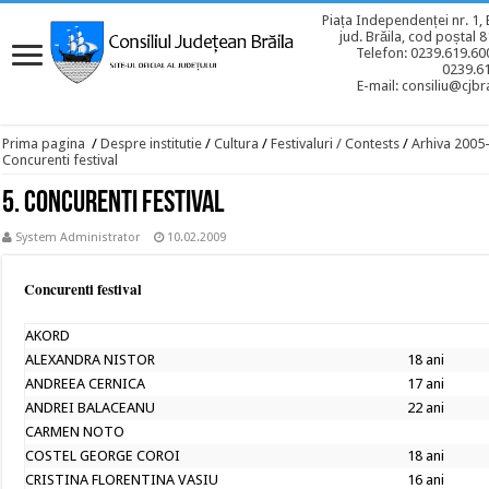
Piața Independenței nr. 1, 
jud. Brăila, cod poștal 
Telefon: 0239.619.600
0239.6
E-mail: consiliu@cjbra
Prima pagina
/
Despre institutie
/
Cultura
/
Festivaluri / Contests
/
Arhiva 2005
Concurenti festival
5. Concurenti festival
System Administrator
10.02.2009
Concurenti festival
AKORD
ALEXANDRA NISTOR
18 ani
ANDREEA CERNICA
17 ani
ANDREI BALACEANU
22 ani
CARMEN NOTO
COSTEL GEORGE COROI
18 ani
CRISTINA FLORENTINA VASIU
16 ani