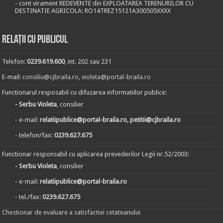
- cont virament REDEVENTE din EXPLOATAREA TERENURILOR CU
DESTINATIE AGRICOLA: RO14TREZ15121A300505XXXX
Relații cu publicul
Telefon:
0239.619.600
, int. 202 sau 231
E-mail:
consiliu@cjbraila.ro
,
violeta@portal-braila.ro
Functionarul resposabil cu difuzarea informatiilor publice:
- Serbu Violeta
, consilier
- e-mail:
relatiipublice@portal-braila.ro, petitii@cjbraila.ro
- telefon/fax:
0239.627.675
Functionar responsabil cu aplicarea prevederilor Legii nr.52/2003:
- Serbu Violeta
, consilier
- e-mail:
relatiipublice@portal-braila.ro
- tel./fax:
0239.627.675
Chestionar de evaluare a satisfactiei cetateanului