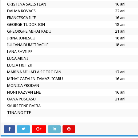
CRISTINA SALISTEAN
16 ani
DALMA KOVACS
22 ani
FRANCESCA ILIE
16 ani
GEORGE TUDOR ION
18 ani
GHEORGHE MIHAI RADU
21 ani
IRINA IONESCU
16 ani
IULIANA DUMITRACHE
18 ani
LANA SHVILPE
LUCA ARINI
LUCIA FRITZK
MARINA MIHAELA SOTROCAN
17 ani
MIHAI CATALIN TAMAZLICARU
16 ani
MONICA PRODAN
NONI RAZVAN ENE
16 ani
OANA PUSCASU
21 ani
SKURSTENE BAIBA
TINA NOTTE