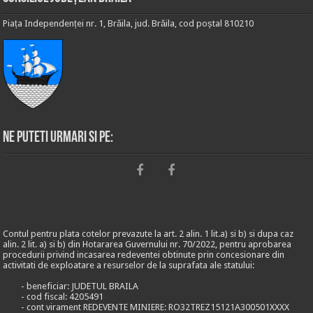
Piața Independenței nr. 1, Brăila, jud. Brăila, cod poștal 810210
Ne puteti urmari si pe:
Contul pentru plata cotelor prevazute la art. 2 alin. 1 lit.a) si b) si dupa caz
alin. 2 lit. a) si b) din Hotararea Guvernului nr. 70/2022, pentru aprobarea
procedurii privind incasarea redeventei obtinute prin concesionare din
activitati de exploatare a resurselor de la suprafata ale statului:
- beneficiar: JUDETUL BRAILA
- cod fiscal: 4205491
- cont virament REDEVENTE MINIERE: RO32TREZ15121A300501XXXX