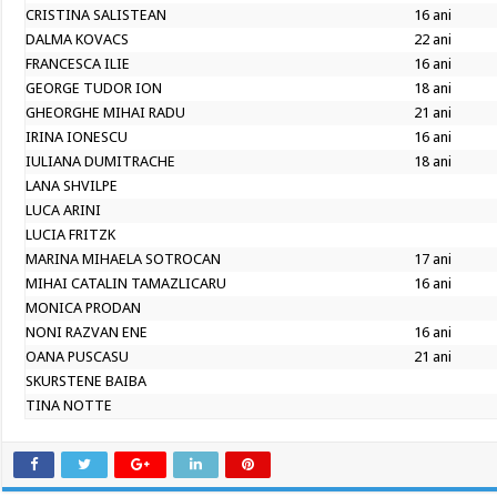
CRISTINA SALISTEAN
16 ani
DALMA KOVACS
22 ani
FRANCESCA ILIE
16 ani
GEORGE TUDOR ION
18 ani
GHEORGHE MIHAI RADU
21 ani
IRINA IONESCU
16 ani
IULIANA DUMITRACHE
18 ani
LANA SHVILPE
LUCA ARINI
LUCIA FRITZK
MARINA MIHAELA SOTROCAN
17 ani
MIHAI CATALIN TAMAZLICARU
16 ani
MONICA PRODAN
NONI RAZVAN ENE
16 ani
OANA PUSCASU
21 ani
SKURSTENE BAIBA
TINA NOTTE