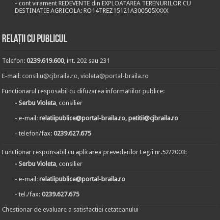
- cont virament REDEVENTE din EXPLOATAREA TERENURILOR CU
DESTINATIE AGRICOLA: RO14TREZ15121A300505XXXX
Relații cu publicul
Telefon:
0239.619.600
, int. 202 sau 231
E-mail:
consiliu@cjbraila.ro
,
violeta@portal-braila.ro
Functionarul resposabil cu difuzarea informatiilor publice:
- Serbu Violeta
, consilier
- e-mail:
relatiipublice@portal-braila.ro, petitii@cjbraila.ro
- telefon/fax:
0239.627.675
Functionar responsabil cu aplicarea prevederilor Legii nr.52/2003:
- Serbu Violeta
, consilier
- e-mail:
relatiipublice@portal-braila.ro
- tel./fax:
0239.627.675
Chestionar de evaluare a satisfactiei cetateanului