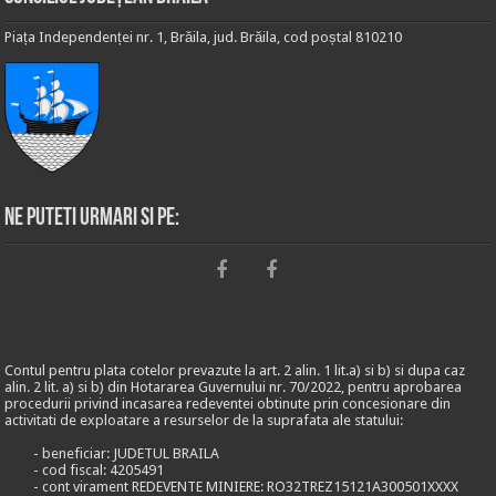
Piața Independenței nr. 1, Brăila, jud. Brăila, cod poștal 810210
Ne puteti urmari si pe:
Contul pentru plata cotelor prevazute la art. 2 alin. 1 lit.a) si b) si dupa caz
alin. 2 lit. a) si b) din Hotararea Guvernului nr. 70/2022, pentru aprobarea
procedurii privind incasarea redeventei obtinute prin concesionare din
activitati de exploatare a resurselor de la suprafata ale statului:
- beneficiar: JUDETUL BRAILA
- cod fiscal: 4205491
- cont virament REDEVENTE MINIERE: RO32TREZ15121A300501XXXX