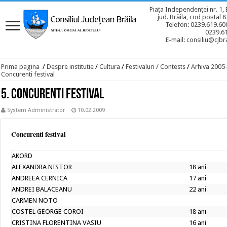
Piața Independenței nr. 1, 
jud. Brăila, cod poștal 
Telefon: 0239.619.600
0239.6
E-mail: consiliu@cjbra
Prima pagina
/
Despre institutie
/
Cultura
/
Festivaluri / Contests
/
Arhiva 2005
Concurenti festival
5. Concurenti festival
System Administrator
10.02.2009
Concurenti festival
AKORD
ALEXANDRA NISTOR
18 ani
ANDREEA CERNICA
17 ani
ANDREI BALACEANU
22 ani
CARMEN NOTO
COSTEL GEORGE COROI
18 ani
CRISTINA FLORENTINA VASIU
16 ani