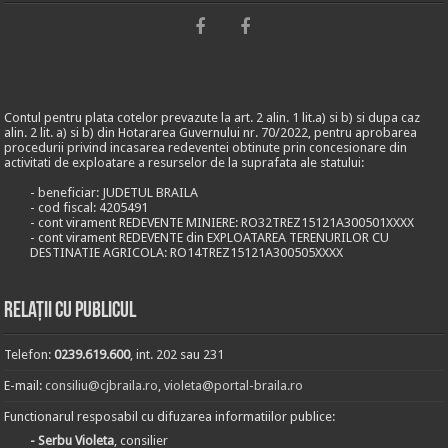
Contul pentru plata cotelor prevazute la art. 2 alin. 1 lit.a) si b) si dupa caz
alin. 2 lit. a) si b) din Hotararea Guvernului nr. 70/2022, pentru aprobarea
procedurii privind incasarea redeventei obtinute prin concesionare din
activitati de exploatare a resurselor de la suprafata ale statului:
- beneficiar: JUDETUL BRAILA
- cod fiscal: 4205491
- cont virament REDEVENTE MINIERE: RO32TREZ15121A300501XXXX
- cont virament REDEVENTE din EXPLOATAREA TERENURILOR CU
DESTINATIE AGRICOLA: RO14TREZ15121A300505XXXX
Relații cu publicul
Telefon:
0239.619.600
, int. 202 sau 231
E-mail:
consiliu@cjbraila.ro
,
violeta@portal-braila.ro
Functionarul resposabil cu difuzarea informatiilor publice:
- Serbu Violeta
, consilier