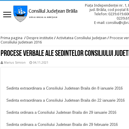
Piața Independenței nr. 1, 
jud. Brăila, cod poștal 
Telefon: 0239.619.600
0239.6
E-mail: consiliu@cjbra
Prima pagina
/
Despre institutie
/
Activitatea Consiliului Judeţean
/
Procese ver
Consiliului Judetean 2016
Procese verbale ale sedintelor Consiliului Jude
Marius Simion
04.11.2021
Sedinta extraordinara a Consiliului Judetean Braila din
8 ianuarie 2016
Sedinta extraordinara a Consiliului Judetean Braila din
22 ianuarie 2016
Sedinta ordinara a Consiliului Judetean Braila din
29 ianuarie 2016
Sedinta ordinara a Consiliului Judetean Braila din
29 februarie 2016