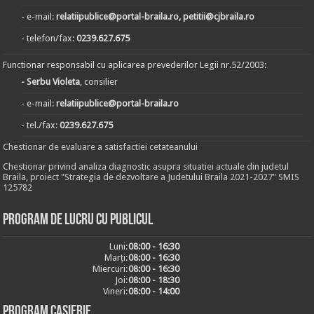
- e-mail:
relatiipublice@portal-braila.ro, petitii@cjbraila.ro
- telefon/fax:
0239.627.675
Functionar responsabil cu aplicarea prevederilor Legii nr.52/2003:
- Serbu Violeta
, consilier
- e-mail:
relatiipublice@portal-braila.ro
- tel./fax:
0239.627.675
Chestionar de evaluare a satisfactiei cetateanului
Chestionar privind analiza diagnostic asupra situatiei actuale din judetul
Braila, proiect "Strategia de dezvoltare a Judetului Braila 2021-2027" SMIS
125782
Program de lucru cu publicul
Luni:
08:00 - 16:30
Marți:
08:00 - 16:30
Miercuri:
08:00 - 16:30
Joi:
08:00 - 18:30
Vineri:
08:00 - 14:00
Program casierie