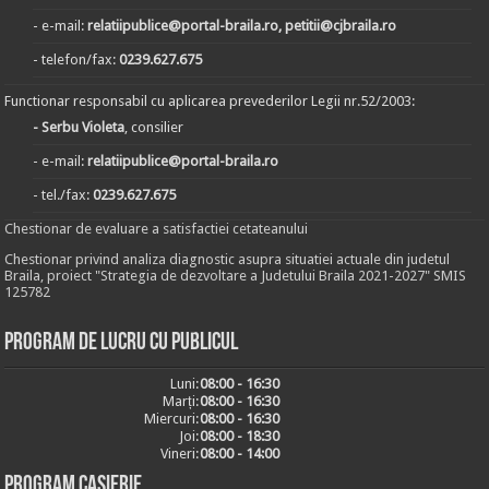
- e-mail:
relatiipublice@portal-braila.ro, petitii@cjbraila.ro
- telefon/fax:
0239.627.675
Functionar responsabil cu aplicarea prevederilor Legii nr.52/2003:
- Serbu Violeta
, consilier
- e-mail:
relatiipublice@portal-braila.ro
- tel./fax:
0239.627.675
Chestionar de evaluare a satisfactiei cetateanului
Chestionar privind analiza diagnostic asupra situatiei actuale din judetul
Braila, proiect "Strategia de dezvoltare a Judetului Braila 2021-2027" SMIS
125782
Program de lucru cu publicul
Luni:
08:00 - 16:30
Marți:
08:00 - 16:30
Miercuri:
08:00 - 16:30
Joi:
08:00 - 18:30
Vineri:
08:00 - 14:00
Program casierie