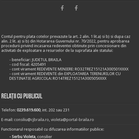
Contul pentru plata cotelor prevazute la art. 2 alin. 1 lit.a) si b) si dupa caz
alin. 2 lit. a) si b) din Hotararea Guvernului nr. 70/2022, pentru aprobarea
procedurii privind incasarea redeventei obtinute prin concesionare din
activitati de exploatare a resurselor de la suprafata ale statului:
- beneficiar: JUDETUL BRAILA
- cod fiscal: 4205491
- cont virament REDEVENTE MINIERE: RO32TREZ15121A300501XXXX
- cont virament REDEVENTE din EXPLOATAREA TERENURILOR CU
DESTINATIE AGRICOLA: RO14TREZ15121A300505XXXX
Relații cu publicul
Telefon:
0239.619.600
, int. 202 sau 231
E-mail:
consiliu@cjbraila.ro
,
violeta@portal-braila.ro
Functionarul resposabil cu difuzarea informatiilor publice:
- Serbu Violeta
, consilier