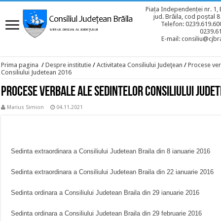
Piața Independenței nr. 1, 
jud. Brăila, cod poștal 
Telefon: 0239.619.600
0239.6
E-mail: consiliu@cjbra
Prima pagina
/
Despre institutie
/
Activitatea Consiliului Judeţean
/
Procese ver
Consiliului Judetean 2016
Procese verbale ale sedintelor Consiliului Jude
Marius Simion
04.11.2021
Sedinta extraordinara a Consiliului Judetean Braila din
8 ianuarie 2016
Sedinta extraordinara a Consiliului Judetean Braila din
22 ianuarie 2016
Sedinta ordinara a Consiliului Judetean Braila din
29 ianuarie 2016
Sedinta ordinara a Consiliului Judetean Braila din
29 februarie 2016