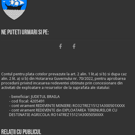
Ne puteti urmari si pe:
Contul pentru plata cotelor prevazute la art. 2 alin. 1 lit.a) si b) si dupa caz
alin. 2 lit. a) si b) din Hotararea Guvernului nr. 70/2022, pentru aprobarea
procedurii privind incasarea redeventei obtinute prin concesionare din
activitati de exploatare a resurselor de la suprafata ale statului:
- beneficiar: JUDETUL BRAILA
- cod fiscal: 4205491
- cont virament REDEVENTE MINIERE: RO32TREZ15121A300501XXXX
- cont virament REDEVENTE din EXPLOATAREA TERENURILOR CU
DESTINATIE AGRICOLA: RO14TREZ15121A300505XXXX
Relații cu publicul