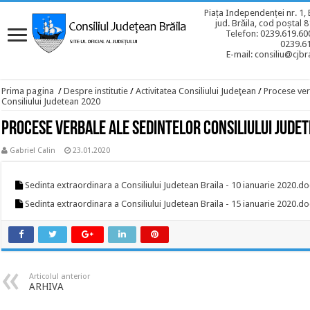
Piața Independenței nr. 1, 
jud. Brăila, cod poștal 
Telefon: 0239.619.600
0239.6
E-mail: consiliu@cjbra
Prima pagina
/
Despre institutie
/
Activitatea Consiliului Judeţean
/
Procese ver
Consiliului Judetean 2020
Procese verbale ale sedintelor Consiliului Jude
Gabriel Calin
23.01.2020
Sedinta extraordinara a Consiliului Judetean Braila - 10 ianuarie 2020.do
Sedinta extraordinara a Consiliului Judetean Braila - 15 ianuarie 2020.do
Articolul anterior
ARHIVA