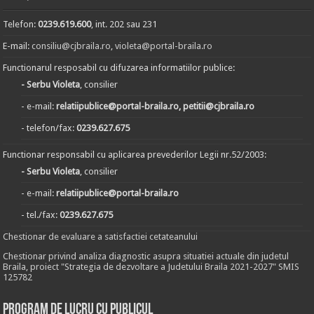
Telefon:
0239.619.600
, int. 202 sau 231
E-mail:
consiliu@cjbraila.ro
,
violeta@portal-braila.ro
Functionarul resposabil cu difuzarea informatiilor publice:
- Serbu Violeta
, consilier
- e-mail:
relatiipublice@portal-braila.ro, petitii@cjbraila.ro
- telefon/fax:
0239.627.675
Functionar responsabil cu aplicarea prevederilor Legii nr.52/2003:
- Serbu Violeta
, consilier
- e-mail:
relatiipublice@portal-braila.ro
- tel./fax:
0239.627.675
Chestionar de evaluare a satisfactiei cetateanului
Chestionar privind analiza diagnostic asupra situatiei actuale din judetul
Braila, proiect "Strategia de dezvoltare a Judetului Braila 2021-2027" SMIS
125782
Program de lucru cu publicul