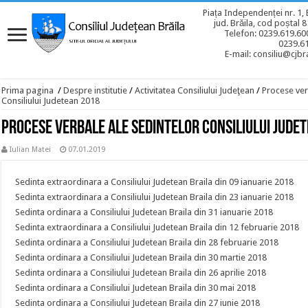
Piața Independenței nr. 1, 
jud. Brăila, cod poștal 
Telefon: 0239.619.600
0239.6
E-mail: consiliu@cjbra
Prima pagina
/
Despre institutie
/
Activitatea Consiliului Judeţean
/
Procese ver
Consiliului Judetean 2018
Procese verbale ale sedintelor Consiliului Jude
Iulian Matei
07.01.2019
Sedinta extraordinara a Consiliului Judetean Braila din 09 ianuarie 2018
Sedinta extraordinara a Consiliului Judetean Braila din 23 ianuarie 2018
Sedinta ordinara a Consiliului Judetean Braila din 31 ianuarie 2018
Sedinta extraordinara a Consiliului Judetean Braila din 12 februarie 2018
Sedinta ordinara a Consiliului Judetean Braila din 28 februarie 2018
Sedinta ordinara a Consiliului Judetean Braila din 30 martie 2018
Sedinta ordinara a Consiliului Judetean Braila din 26 aprilie 2018
Sedinta ordinara a Consiliului Judetean Braila din 30 mai 2018
Sedinta ordinara a Consiliului Judetean Braila din 27 iunie 2018