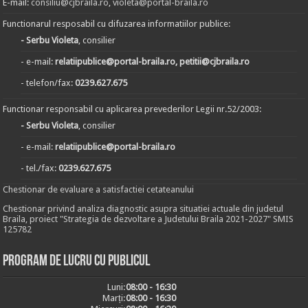
E-mail:
consiliu@cjbraila.ro
,
violeta@portal-braila.ro
Functionarul resposabil cu difuzarea informatiilor publice:
- Serbu Violeta
, consilier
- e-mail:
relatiipublice@portal-braila.ro, petitii@cjbraila.ro
- telefon/fax:
0239.627.675
Functionar responsabil cu aplicarea prevederilor Legii nr.52/2003:
- Serbu Violeta
, consilier
- e-mail:
relatiipublice@portal-braila.ro
- tel./fax:
0239.627.675
Chestionar de evaluare a satisfactiei cetateanului
Chestionar privind analiza diagnostic asupra situatiei actuale din judetul
Braila, proiect "Strategia de dezvoltare a Judetului Braila 2021-2027" SMIS
125782
Program de lucru cu publicul
Luni:
08:00 - 16:30
Marți:
08:00 - 16:30