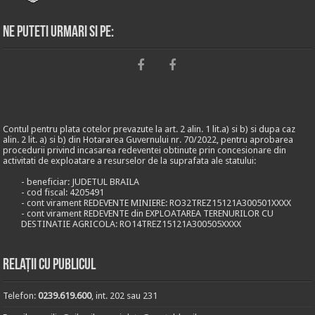
Ne puteti urmari si pe:
Contul pentru plata cotelor prevazute la art. 2 alin. 1 lit.a) si b) si dupa caz
alin. 2 lit. a) si b) din Hotararea Guvernului nr. 70/2022, pentru aprobarea
procedurii privind incasarea redeventei obtinute prin concesionare din
activitati de exploatare a resurselor de la suprafata ale statului:
- beneficiar: JUDETUL BRAILA
- cod fiscal: 4205491
- cont virament REDEVENTE MINIERE: RO32TREZ15121A300501XXXX
- cont virament REDEVENTE din EXPLOATAREA TERENURILOR CU
DESTINATIE AGRICOLA: RO14TREZ15121A300505XXXX
Relații cu publicul
Telefon:
0239.619.600
, int. 202 sau 231