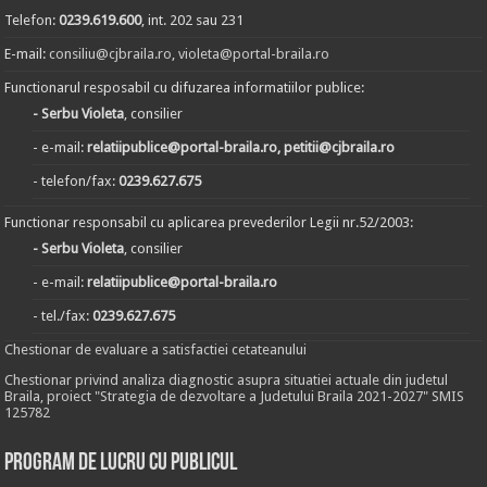
Telefon:
0239.619.600
, int. 202 sau 231
E-mail:
consiliu@cjbraila.ro
,
violeta@portal-braila.ro
Functionarul resposabil cu difuzarea informatiilor publice:
- Serbu Violeta
, consilier
- e-mail:
relatiipublice@portal-braila.ro, petitii@cjbraila.ro
- telefon/fax:
0239.627.675
Functionar responsabil cu aplicarea prevederilor Legii nr.52/2003:
- Serbu Violeta
, consilier
- e-mail:
relatiipublice@portal-braila.ro
- tel./fax:
0239.627.675
Chestionar de evaluare a satisfactiei cetateanului
Chestionar privind analiza diagnostic asupra situatiei actuale din judetul
Braila, proiect "Strategia de dezvoltare a Judetului Braila 2021-2027" SMIS
125782
Program de lucru cu publicul