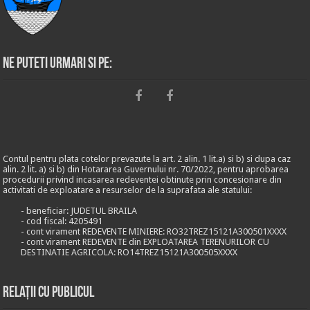
Ne puteti urmari si pe:
Contul pentru plata cotelor prevazute la art. 2 alin. 1 lit.a) si b) si dupa caz
alin. 2 lit. a) si b) din Hotararea Guvernului nr. 70/2022, pentru aprobarea
procedurii privind incasarea redeventei obtinute prin concesionare din
activitati de exploatare a resurselor de la suprafata ale statului:
- beneficiar: JUDETUL BRAILA
- cod fiscal: 4205491
- cont virament REDEVENTE MINIERE: RO32TREZ15121A300501XXXX
- cont virament REDEVENTE din EXPLOATAREA TERENURILOR CU
DESTINATIE AGRICOLA: RO14TREZ15121A300505XXXX
Relații cu publicul