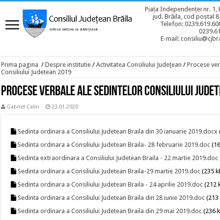
Piața Independenței nr. 1, 
jud. Brăila, cod poștal 
Telefon: 0239.619.600
0239.6
E-mail: consiliu@cjbra
Prima pagina
/
Despre institutie
/
Activitatea Consiliului Judeţean
/
Procese ver
Consiliului Judetean 2019
Procese verbale ale sedintelor Consiliului Jude
Gabriel Calin
23.01.2020
Sedinta ordinara a Consiliului Judetean Braila din 30 ianuarie 2019.docx
Sedinta ordinara a Consiliului Judetean Braila- 28 februarie 2019.doc
(16
Sedinta extraordinara a Consiliului Judetean Braila - 22 martie 2019.doc
Sedinta ordinara a Consiliului Judetean Braila-29 martie 2019.doc
(235 k
Sedinta ordinara a Consiliului Judetean Braila - 24 aprilie 2019.doc
(212 
Sedinta ordinara a Consiliului Judetean Braila din 28 iunie 2019.doc
(213 
Sedinta ordinara a Consiliului Judetean Braila din 29 mai 2019.doc
(236 k