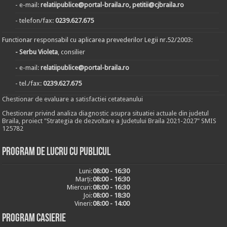
- e-mail:
relatiipublice@portal-braila.ro, petitii@cjbraila.ro
- telefon/fax:
0239.627.675
Functionar responsabil cu aplicarea prevederilor Legii nr.52/2003:
- Serbu Violeta
, consilier
- e-mail:
relatiipublice@portal-braila.ro
- tel./fax:
0239.627.675
Chestionar de evaluare a satisfactiei cetateanului
Chestionar privind analiza diagnostic asupra situatiei actuale din judetul
Braila, proiect "Strategia de dezvoltare a Judetului Braila 2021-2027" SMIS
125782
Program de lucru cu publicul
Luni:
08:00 - 16:30
Marți:
08:00 - 16:30
Miercuri:
08:00 - 16:30
Joi:
08:00 - 18:30
Vineri:
08:00 - 14:00
Program casierie