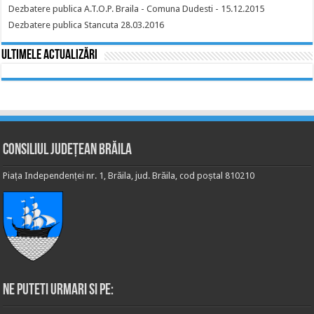
Dezbatere publica A.T.O.P. Braila - Comuna Dudesti - 15.12.2015
Dezbatere publica Stancuta 28.03.2016
Ultimele actualizări
Consiliul Județean Brăila
Piața Independenței nr. 1, Brăila, jud. Brăila, cod poștal 810210
Ne puteti urmari si pe: