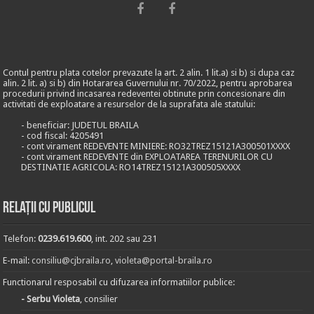
Contul pentru plata cotelor prevazute la art. 2 alin. 1 lit.a) si b) si dupa caz
alin. 2 lit. a) si b) din Hotararea Guvernului nr. 70/2022, pentru aprobarea
procedurii privind incasarea redeventei obtinute prin concesionare din
activitati de exploatare a resurselor de la suprafata ale statului:
- beneficiar: JUDETUL BRAILA
- cod fiscal: 4205491
- cont virament REDEVENTE MINIERE: RO32TREZ15121A300501XXXX
- cont virament REDEVENTE din EXPLOATAREA TERENURILOR CU
DESTINATIE AGRICOLA: RO14TREZ15121A300505XXXX
Relații cu publicul
Telefon:
0239.619.600
, int. 202 sau 231
E-mail:
consiliu@cjbraila.ro
,
violeta@portal-braila.ro
Functionarul resposabil cu difuzarea informatiilor publice:
- Serbu Violeta
, consilier