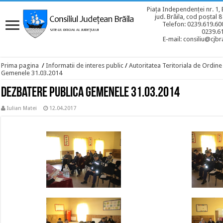
Piața Independenței nr. 1, 
jud. Brăila, cod poștal 
Telefon: 0239.619.600
0239.6
E-mail: consiliu@cjbra
Prima pagina
/
Informatii de interes public
/
Autoritatea Teritoriala de Ordine
Gemenele 31.03.2014
Dezbatere publica Gemenele 31.03.2014
Iulian Matei
12.04.2017