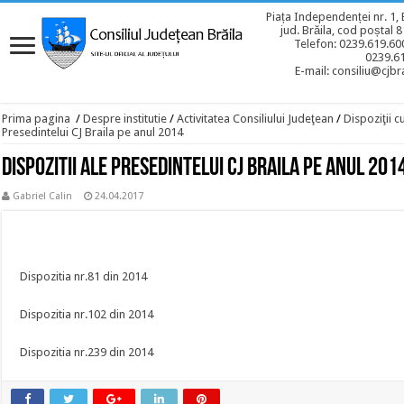
Piața Independenței nr. 1, 
jud. Brăila, cod poștal 
Telefon: 0239.619.600
0239.6
E-mail: consiliu@cjbra
Prima pagina
/
Despre institutie
/
Activitatea Consiliului Judeţean
/
Dispoziţii c
Presedintelui CJ Braila pe anul 2014
Dispozitii ale Presedintelui CJ Braila pe anul 201
Gabriel Calin
24.04.2017
Dispozitia nr.81 din 2014
Dispozitia nr.102 din 2014
Dispozitia nr.239 din 2014