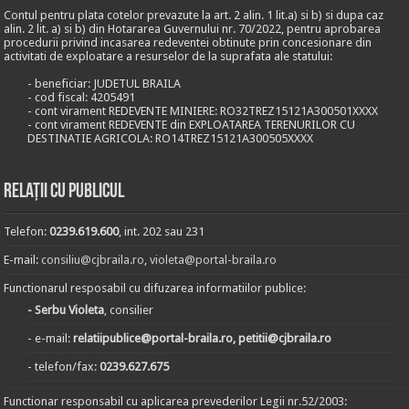
Contul pentru plata cotelor prevazute la art. 2 alin. 1 lit.a) si b) si dupa caz
alin. 2 lit. a) si b) din Hotararea Guvernului nr. 70/2022, pentru aprobarea
procedurii privind incasarea redeventei obtinute prin concesionare din
activitati de exploatare a resurselor de la suprafata ale statului:
- beneficiar: JUDETUL BRAILA
- cod fiscal: 4205491
- cont virament REDEVENTE MINIERE: RO32TREZ15121A300501XXXX
- cont virament REDEVENTE din EXPLOATAREA TERENURILOR CU
DESTINATIE AGRICOLA: RO14TREZ15121A300505XXXX
Relații cu publicul
Telefon:
0239.619.600
, int. 202 sau 231
E-mail:
consiliu@cjbraila.ro
,
violeta@portal-braila.ro
Functionarul resposabil cu difuzarea informatiilor publice:
- Serbu Violeta
, consilier
- e-mail:
relatiipublice@portal-braila.ro, petitii@cjbraila.ro
- telefon/fax:
0239.627.675
Functionar responsabil cu aplicarea prevederilor Legii nr.52/2003: