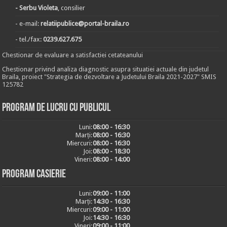
- Serbu Violeta
, consilier
- e-mail:
relatiipublice@portal-braila.ro
- tel./fax:
0239.627.675
Chestionar de evaluare a satisfactiei cetateanului
Chestionar privind analiza diagnostic asupra situatiei actuale din judetul
Braila, proiect "Strategia de dezvoltare a Judetului Braila 2021-2027" SMIS
125782
Program de lucru cu publicul
Luni:
08:00 - 16:30
Marți:
08:00 - 16:30
Miercuri:
08:00 - 16:30
Joi:
08:00 - 18:30
Vineri:
08:00 - 14:00
Program casierie
Luni:
09:00 - 11:00
Marți:
14:30 - 16:30
Miercuri:
09:00 - 11:00
Joi:
14:30 - 16:30
Vineri:
09:00 - 11:00