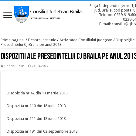
Piața Independenței nr. 1, 
jud. Brăila, cod poștal 
Telefon: 0239.619.600
0239.6
E-mail: consiliu@cjbra
Prima pagina
/
Despre institutie
/
Activitatea Consiliului Judeţean
/
Dispoziţii c
Presedintelui CJ Braila pe anul 2013
Dispozitii ale Presedintelui CJ Braila pe anul 201
Gabriel Calin
24.04.2017
Disopizitia nr.42 din 11 martie 2013
Dispozitia nr.110 din 18 iunie 2013
Dispozitia nr.111 din 18 iunie 2013
Dispozitia nr.191 din 02 septembrie 2013