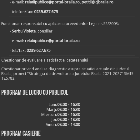
- e-mail:
relatiipublice@portal-braila.ro, petitii@cjbraila.ro
- telefon/fax:
0239.627.675
Functionar responsabil cu aplicarea prevederilor Legii nr.52/2003:
- Serbu Violeta
, consilier
- e-mail:
relatiipublice@portal-braila.ro
- tel./fax:
0239.627.675
Chestionar de evaluare a satisfactiei cetateanului
Chestionar privind analiza diagnostic asupra situatiei actuale din judetul
Braila, proiect "Strategia de dezvoltare a Judetului Braila 2021-2027" SMIS
125782
Program de lucru cu publicul
Luni:
08:00 - 16:30
Marți:
08:00 - 16:30
Miercuri:
08:00 - 16:30
Joi:
08:00 - 18:30
Vineri:
08:00 - 14:00
Program casierie