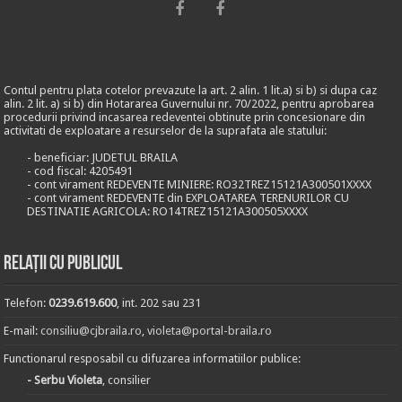
Contul pentru plata cotelor prevazute la art. 2 alin. 1 lit.a) si b) si dupa caz
alin. 2 lit. a) si b) din Hotararea Guvernului nr. 70/2022, pentru aprobarea
procedurii privind incasarea redeventei obtinute prin concesionare din
activitati de exploatare a resurselor de la suprafata ale statului:
- beneficiar: JUDETUL BRAILA
- cod fiscal: 4205491
- cont virament REDEVENTE MINIERE: RO32TREZ15121A300501XXXX
- cont virament REDEVENTE din EXPLOATAREA TERENURILOR CU
DESTINATIE AGRICOLA: RO14TREZ15121A300505XXXX
Relații cu publicul
Telefon:
0239.619.600
, int. 202 sau 231
E-mail:
consiliu@cjbraila.ro
,
violeta@portal-braila.ro
Functionarul resposabil cu difuzarea informatiilor publice:
- Serbu Violeta
, consilier