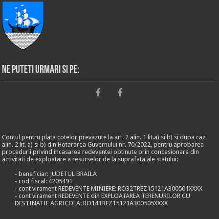
Ne puteti urmari si pe:
Contul pentru plata cotelor prevazute la art. 2 alin. 1 lit.a) si b) si dupa caz
alin. 2 lit. a) si b) din Hotararea Guvernului nr. 70/2022, pentru aprobarea
procedurii privind incasarea redeventei obtinute prin concesionare din
activitati de exploatare a resurselor de la suprafata ale statului:
- beneficiar: JUDETUL BRAILA
- cod fiscal: 4205491
- cont virament REDEVENTE MINIERE: RO32TREZ15121A300501XXXX
- cont virament REDEVENTE din EXPLOATAREA TERENURILOR CU
DESTINATIE AGRICOLA: RO14TREZ15121A300505XXXX