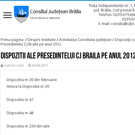
Piața Independenței nr. 1, 
jud. Brăila, cod poștal 
Telefon: 0239.619.600
0239.6
E-mail: consiliu@cjbra
Prima pagina
/
Despre institutie
/
Activitatea Consiliului Judeţean
/
Dispoziţii c
Presedintelui CJ Braila pe anul 2012
Dispozitii ale Presedintelui CJ Braila pe anul 201
Gabriel Calin
24.04.2017
Dispozitia nr.30 din februarie
Anexa la Dispozitia nr.30
Dispozitia nr.47
Dispozitia nr.48
Dispozitia nr.259 din iulie