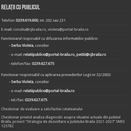
Relații cu publicul
Telefon:
0239.619.600
, int. 202 sau 231
E-mail:
consiliu@cjbraila.ro
,
violeta@portal-braila.ro
Functionarul resposabil cu difuzarea informatiilor publice:
- Serbu Violeta
, consilier
- e-mail:
relatiipublice@portal-braila.ro, petitii@cjbraila.ro
- telefon/fax:
0239.627.675
Functionar responsabil cu aplicarea prevederilor Legii nr.52/2003:
- Serbu Violeta
, consilier
- e-mail:
relatiipublice@portal-braila.ro
- tel./fax:
0239.627.675
Chestionar de evaluare a satisfactiei cetateanului
Chestionar privind analiza diagnostic asupra situatiei actuale din judetul
Braila, proiect "Strategia de dezvoltare a Judetului Braila 2021-2027" SMIS
125782