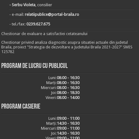
- Serbu Violeta
, consilier
- e-mail:
relatiipublice@portal-braila.ro
- tel./fax:
0239.627.675
Chestionar de evaluare a satisfactiei cetateanului
Chestionar privind analiza diagnostic asupra situatiei actuale din judetul
Braila, proiect "Strategia de dezvoltare a Judetului Braila 2021-2027" SMIS
125782
Program de lucru cu publicul
Luni:
08:00 - 16:30
Marți:
08:00 - 16:30
Miercuri:
08:00 - 16:30
Joi:
08:00 - 18:30
Vineri:
08:00 - 14:00
Program casierie
Luni:
09:00 - 11:00
Marți:
14:30 - 16:30
Miercuri:
09:00 - 11:00
Joi:
14:30 - 16:30
Vineri:
09:00 - 11:00