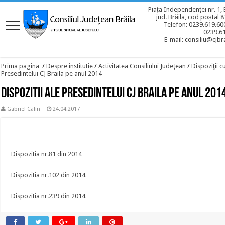
Piața Independenței nr. 1, 
jud. Brăila, cod poștal 
Telefon: 0239.619.600
0239.6
E-mail: consiliu@cjbra
Prima pagina
/
Despre institutie
/
Activitatea Consiliului Judeţean
/
Dispoziţii c
Presedintelui CJ Braila pe anul 2014
Dispozitii ale Presedintelui CJ Braila pe anul 201
Gabriel Calin
24.04.2017
Dispozitia nr.81 din 2014
Dispozitia nr.102 din 2014
Dispozitia nr.239 din 2014