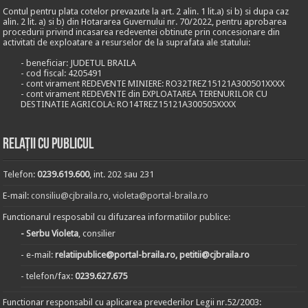
Contul pentru plata cotelor prevazute la art. 2 alin. 1 lit.a) si b) si dupa caz
alin. 2 lit. a) si b) din Hotararea Guvernului nr. 70/2022, pentru aprobarea
procedurii privind incasarea redeventei obtinute prin concesionare din
activitati de exploatare a resurselor de la suprafata ale statului:
- beneficiar: JUDETUL BRAILA
- cod fiscal: 4205491
- cont virament REDEVENTE MINIERE: RO32TREZ15121A300501XXXX
- cont virament REDEVENTE din EXPLOATAREA TERENURILOR CU
DESTINATIE AGRICOLA: RO14TREZ15121A300505XXXX
Relații cu publicul
Telefon:
0239.619.600
, int. 202 sau 231
E-mail:
consiliu@cjbraila.ro
,
violeta@portal-braila.ro
Functionarul resposabil cu difuzarea informatiilor publice:
- Serbu Violeta
, consilier
- e-mail:
relatiipublice@portal-braila.ro, petitii@cjbraila.ro
- telefon/fax:
0239.627.675
Functionar responsabil cu aplicarea prevederilor Legii nr.52/2003: