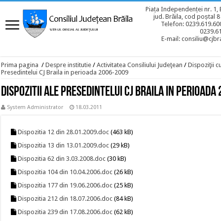
Piața Independenței nr. 1, 
jud. Brăila, cod poștal 
Telefon: 0239.619.600
0239.6
E-mail: consiliu@cjbra
Prima pagina
/
Despre institutie
/
Activitatea Consiliului Judeţean
/
Dispoziţii c
Presedintelui CJ Braila in perioada 2006-2009
Dispozitii ale Presedintelui CJ Braila in perioad
System Administrator
18.03.2011
Dispozitia 12 din 28.01.2009.doc
(463 kB)
Dispozitia 13 din 13.01.2009.doc
(29 kB)
Dispozitia 62 din 3.03.2008.doc
(30 kB)
Dispozitia 104 din 10.04.2006.doc
(26 kB)
Dispozitia 177 din 19.06.2006.doc
(25 kB)
Dispozitia 212 din 18.07.2006.doc
(84 kB)
Dispozitia 239 din 17.08.2006.doc
(62 kB)