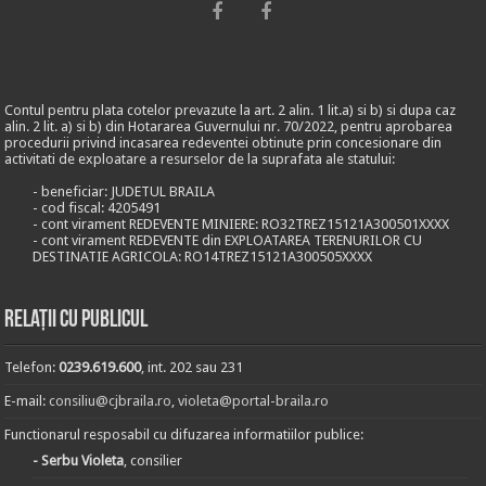
Contul pentru plata cotelor prevazute la art. 2 alin. 1 lit.a) si b) si dupa caz
alin. 2 lit. a) si b) din Hotararea Guvernului nr. 70/2022, pentru aprobarea
procedurii privind incasarea redeventei obtinute prin concesionare din
activitati de exploatare a resurselor de la suprafata ale statului:
- beneficiar: JUDETUL BRAILA
- cod fiscal: 4205491
- cont virament REDEVENTE MINIERE: RO32TREZ15121A300501XXXX
- cont virament REDEVENTE din EXPLOATAREA TERENURILOR CU
DESTINATIE AGRICOLA: RO14TREZ15121A300505XXXX
Relații cu publicul
Telefon:
0239.619.600
, int. 202 sau 231
E-mail:
consiliu@cjbraila.ro
,
violeta@portal-braila.ro
Functionarul resposabil cu difuzarea informatiilor publice:
- Serbu Violeta
, consilier