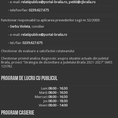
- e-mail:
relatiipublice@portal-braila.ro, petitii@cjbraila.ro
- telefon/fax:
0239.627.675
Functionar responsabil cu aplicarea prevederilor Legii nr.52/2003:
- Serbu Violeta
, consilier
- e-mail:
relatiipublice@portal-braila.ro
- tel./fax:
0239.627.675
Chestionar de evaluare a satisfactiei cetateanului
Chestionar privind analiza diagnostic asupra situatiei actuale din judetul
Braila, proiect "Strategia de dezvoltare a Judetului Braila 2021-2027" SMIS
125782
Program de lucru cu publicul
Luni:
08:00 - 16:30
Marți:
08:00 - 16:30
Miercuri:
08:00 - 16:30
Joi:
08:00 - 18:30
Vineri:
08:00 - 14:00
Program casierie