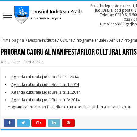
Piața Independenței nr. 1, 
jud. Brăila, cod poștal 
Telefon: 0239.619.600
0239.6
E-mail: consiliu@cjbra
Prima pagina
/
Despre institutie
/
Cultura
/
Programe anuale
/
Arhiva
/
Program
Program cadru al manifestarilor cultural artist
Rica Petre
24.01.2014
Agenda culturala judet Braila Tr.I.2014
Agenda culturala judet Braila tr.II.2014
Agenda culturala judet Braila tr.III.2014
Agenda culturala judet Braila tr.IV 2014
Program cadru al manifestarilor cultural artistice jud. Braila - anul 2014