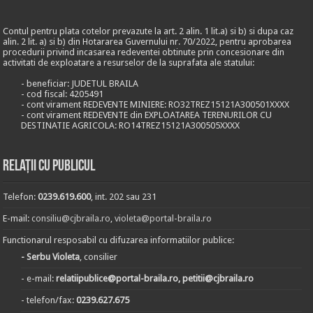
Contul pentru plata cotelor prevazute la art. 2 alin. 1 lit.a) si b) si dupa caz
alin. 2 lit. a) si b) din Hotararea Guvernului nr. 70/2022, pentru aprobarea
procedurii privind incasarea redeventei obtinute prin concesionare din
activitati de exploatare a resurselor de la suprafata ale statului:
- beneficiar: JUDETUL BRAILA
- cod fiscal: 4205491
- cont virament REDEVENTE MINIERE: RO32TREZ15121A300501XXXX
- cont virament REDEVENTE din EXPLOATAREA TERENURILOR CU
DESTINATIE AGRICOLA: RO14TREZ15121A300505XXXX
Relații cu publicul
Telefon:
0239.619.600
, int. 202 sau 231
E-mail:
consiliu@cjbraila.ro
,
violeta@portal-braila.ro
Functionarul resposabil cu difuzarea informatiilor publice:
- Serbu Violeta
, consilier
- e-mail:
relatiipublice@portal-braila.ro, petitii@cjbraila.ro
- telefon/fax:
0239.627.675