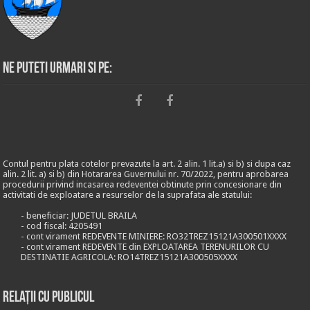
Ne puteti urmari si pe:
Contul pentru plata cotelor prevazute la art. 2 alin. 1 lit.a) si b) si dupa caz
alin. 2 lit. a) si b) din Hotararea Guvernului nr. 70/2022, pentru aprobarea
procedurii privind incasarea redeventei obtinute prin concesionare din
activitati de exploatare a resurselor de la suprafata ale statului:
- beneficiar: JUDETUL BRAILA
- cod fiscal: 4205491
- cont virament REDEVENTE MINIERE: RO32TREZ15121A300501XXXX
- cont virament REDEVENTE din EXPLOATAREA TERENURILOR CU
DESTINATIE AGRICOLA: RO14TREZ15121A300505XXXX
Relații cu publicul