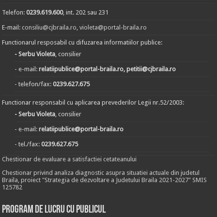
Telefon:
0239.619.600
, int. 202 sau 231
E-mail:
consiliu@cjbraila.ro
,
violeta@portal-braila.ro
Functionarul resposabil cu difuzarea informatiilor publice:
- Serbu Violeta
, consilier
- e-mail:
relatiipublice@portal-braila.ro, petitii@cjbraila.ro
- telefon/fax:
0239.627.675
Functionar responsabil cu aplicarea prevederilor Legii nr.52/2003:
- Serbu Violeta
, consilier
- e-mail:
relatiipublice@portal-braila.ro
- tel./fax:
0239.627.675
Chestionar de evaluare a satisfactiei cetateanului
Chestionar privind analiza diagnostic asupra situatiei actuale din judetul
Braila, proiect "Strategia de dezvoltare a Judetului Braila 2021-2027" SMIS
125782
Program de lucru cu publicul