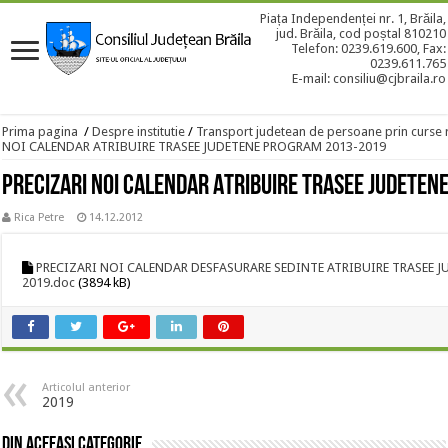
Piața Independenței nr. 1, Brăila,
jud. Brăila, cod poștal 810210
Telefon: 0239.619.600, Fax:
0239.611.765
E-mail: consiliu@cjbraila.ro
Prima pagina
/
Despre institutie
/
Transport judetean de persoane prin curse 
NOI CALENDAR ATRIBUIRE TRASEE JUDETENE PROGRAM 2013-2019
PRECIZARI NOI CALENDAR ATRIBUIRE TRASEE JUDETE
Rica Petre
14.12.2012
PRECIZARI NOI CALENDAR DESFASURARE SEDINTE ATRIBUIRE TRASEE 
2019.doc
(3894 kB)
Articolul anterior
2019
Din aceeasi categorie