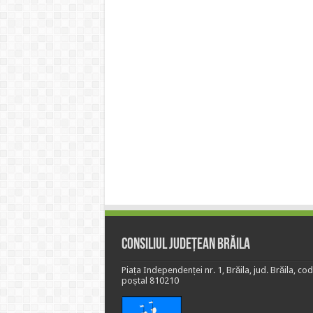
Consiliul Județean Brăila
Piața Independenței nr. 1, Brăila, jud. Brăila, cod
poștal 810210