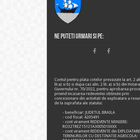
Ne puteti urmari si pe:
Contul pentru plata cotelor prevazute la art. 2 ali
lit.a) si b) si dupa caz alin. 2 lit. a) si b) din Hotar
Guvernului nr. 70/2022, pentru aprobarea proce
privind incasarea redeventei obtinute prin
concesionare din activitati de exploatare a resu
de la suprafata ale statului:
- beneficiar: JUDETUL BRAILA
- cod fiscal: 4205491
- cont virament REDEVENTE MINIERE:
RO32TREZ15121A300501XXXX
- cont virament REDEVENTE din EXPLOATAR
TERENURILOR CU DESTINATIE AGRICOLA: