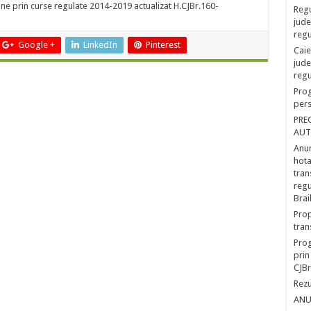
e prin curse regulate 2014-2019 actualizat H.CJBr.160-
Regu
jude
regu
Google +
LinkedIn
Pinterest
Caie
jude
regu
Prog
pers
PRE
AUT
Anun
hota
tran
regu
Brai
Prop
tran
Prog
prin
CJBr
Rezu
ANU