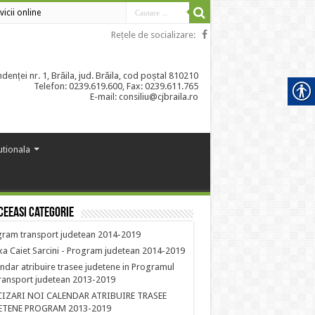
vicii online
Rețele de socializare:
enței nr. 1, Brăila, jud. Brăila, cod poștal 810210
Telefon: 0239.619.600, Fax: 0239.611.765
E-mail: consiliu@cjbraila.ro
tutionala
ceeasi categorie
ram transport judetean 2014-2019
a Caiet Sarcini - Program judetean 2014-2019
ndar atribuire trasee judetene in Programul
ransport judetean 2013-2019
CIZARI NOI CALENDAR ATRIBUIRE TRASEE
ETENE PROGRAM 2013-2019