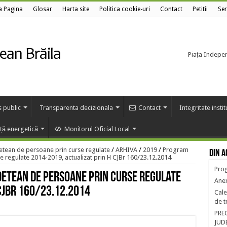
a Pagina
Glosar
Harta site
Politica cookie-uri
Contact
Petitii
Ser
Piața Independ
s public
Transparenta decizionala
Contact
Integritate insti
nță energetică
Monitorul Oficial Local
etean de persoane prin curse regulate
/
ARHIVA
/
2019
/
Program
Din a
e regulate 2014-2019, actualizat prin H CJBr 160/23.12.2014
Prog
etean de persoane prin curse regulate
Anex
CJBr 160/23.12.2014
Cale
de t
PRE
JUD