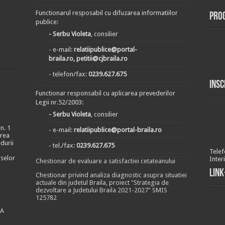
Functionarul resposabil cu difuzarea informatiilor
Pro
publice:
- Serbu Violeta
, consilier
- e-mail:
relatiipublice@portal-
braila.ro, petitii@cjbraila.ro
- telefon/fax:
0239.627.675
Insc
Functionar responsabil cu aplicarea prevederilor
Legii nr.52/2003:
- Serbu Violeta
, consilier
n. 1
- e-mail:
relatiipublice@portal-braila.ro
area
durii
- tel./fax:
0239.627.675
Telef
rselor
Inter
Chestionar de evaluare a satisfactiei cetateanului
Link
Chestionar privind analiza diagnostic asupra situatiei
actuale din judetul Braila, proiect "Strategia de
dezvoltare a Judetului Braila 2021-2027" SMIS
125782
EA