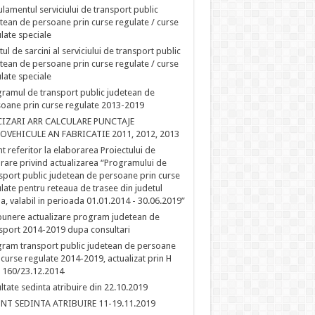
lamentul serviciului de transport public
tean de persoane prin curse regulate / curse
late speciale
tul de sarcini al serviciului de transport public
tean de persoane prin curse regulate / curse
late speciale
ramul de transport public judetean de
oane prin curse regulate 2013-2019
CIZARI ARR CALCULARE PUNCTAJE
OVEHICULE AN FABRICATIE 2011, 2012, 2013
t referitor la elaborarea Proiectului de
rare privind actualizarea “Programului de
sport public judetean de persoane prin curse
late pentru reteaua de trasee din judetul
la, valabil in perioada 01.01.2014 - 30.06.2019”
unere actualizare program judetean de
sport 2014-2019 dupa consultari
ram transport public judetean de persoane
 curse regulate 2014-2019, actualizat prin H
 160/23.12.2014
ltate sedinta atribuire din 22.10.2019
NT SEDINTA ATRIBUIRE 11-19.11.2019