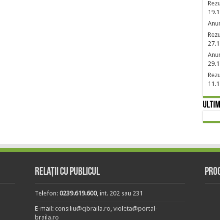
Rezu
19.1
Anun
Rezu
27.1
Anun
29.1
Rezu
11.1
Ultim
Relații cu publicul
Prog
Telefon:
0239.619.600
, int. 202 sau 231
E-mail:
consiliu@cjbraila.ro
,
violeta@portal-
braila.ro