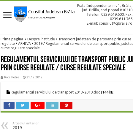
Piața Independenței nr. 1, Brăila,
jud. Brăila, cod poștal 810210
Telefon: 0239.619.600, Fax:
0239.611.765
E-mail: consiliu@cjbraila.ro
Prima pagina
/
Despre institutie
/
Transport judetean de persoane prin curse
regulate
/
ARHIVA
/
2019
/
Regulamentul serviciului de transport public judete
curse regulate speciale
Regulamentul serviciului de transport public j
prin curse regulate / curse regulate speciale
Rica Petre
21.12.2012
Regulamentul serviciului de transport 2013-2019.doc
(144 kB)
Articolul anterior
2019