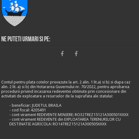
Ne puteti urmari si pe:
Contul pentru plata cotelor prevazute la art. 2 alin. 1 lit.a) si b) si dupa caz
alin. 2 lit. a) si b) din Hotararea Guvernului nr. 70/2022, pentru aprobarea
procedurii privind incasarea redeventei obtinute prin concesionare din
activitati de exploatare a resurselor de la suprafata ale statului:
- beneficiar: JUDETUL BRAILA
- cod fiscal: 4205491
- cont virament REDEVENTE MINIERE: RO32TREZ15121A300501XXXX
- cont virament REDEVENTE din EXPLOATAREA TERENURILOR CU
DESTINATIE AGRICOLA: RO14TREZ15121A300505XXXX