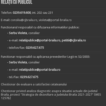
Relații cu publicul
Telefon:
0239.619.600
, int. 202 sau 231
E-mail:
consiliu@cjbraila.ro
,
violeta@portal-braila.ro
Functionarul resposabil cu difuzarea informatiilor publice:
- Serbu Violeta
, consilier
- e-mail:
relatiipublice@portal-braila.ro, petitii@cjbraila.ro
- telefon/fax:
0239.627.675
Functionar responsabil cu aplicarea prevederilor Legii nr.52/2003:
- Serbu Violeta
, consilier
- e-mail:
relatiipublice@portal-braila.ro
- tel./fax:
0239.627.675
Chestionar de evaluare a satisfactiei cetateanului
Chestionar privind analiza diagnostic asupra situatiei actuale din judetul
Braila, proiect "Strategia de dezvoltare a Judetului Braila 2021-2027" SMIS
125782