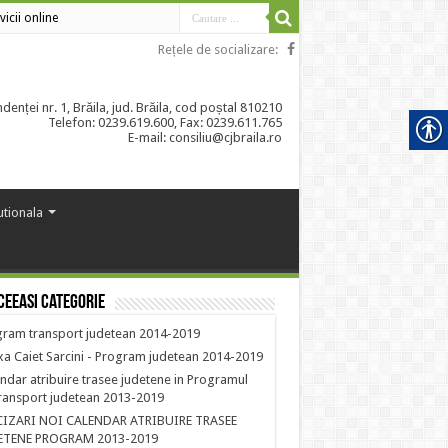
vicii online
Rețele de socializare:
enței nr. 1, Brăila, jud. Brăila, cod poștal 810210
Telefon: 0239.619.600, Fax: 0239.611.765
E-mail: consiliu@cjbraila.ro
tutionala
ceeasi categorie
ram transport judetean 2014-2019
a Caiet Sarcini - Program judetean 2014-2019
ndar atribuire trasee judetene in Programul
ransport judetean 2013-2019
CIZARI NOI CALENDAR ATRIBUIRE TRASEE
ETENE PROGRAM 2013-2019