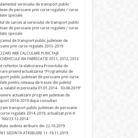
lamentul serviciului de transport public
tean de persoane prin curse regulate / curse
late speciale
tul de sarcini al serviciului de transport public
tean de persoane prin curse regulate / curse
late speciale
ramul de transport public judetean de
oane prin curse regulate 2013-2019
CIZARI ARR CALCULARE PUNCTAJE
OVEHICULE AN FABRICATIE 2011, 2012, 2013
t referitor la elaborarea Proiectului de
rare privind actualizarea “Programului de
sport public judetean de persoane prin curse
late pentru reteaua de trasee din judetul
la, valabil in perioada 01.01.2014 - 30.06.2019”
unere actualizare program judetean de
sport 2014-2019 dupa consultari
ram transport public judetean de persoane
 curse regulate 2014-2019, actualizat prin H
 160/23.12.2014
ltate sedinta atribuire din 22.10.2019
NT SEDINTA ATRIBUIRE 11-19.11.2019