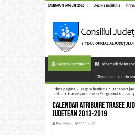
Despre institutie
Prim
SAMBATA, 8 AUGUST 2026
Despre institutie
Informatii de intere
Ghișeul unic de eficie
Prima pagina
/
Despre institutie
/
Transport jud
atribuire trasee judetene in Programul de tran
Calendar atribuire trasee ju
judetean 2013-2019
Rica Petre
14.11.2012