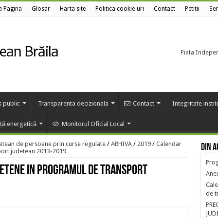
a Pagina
Glosar
Harta site
Politica cookie-uri
Contact
Petitii
Ser
Piața Independ
s public
Transparenta decizionala
Contact
Integritate insti
nță energetică
Monitorul Oficial Local
etean de persoane prin curse regulate
/
ARHIVA
/
2019
/
Calendar
Din a
sport judetean 2013-2019
Prog
detene in Programul de transport
Anex
Cale
de t
PRE
JUD