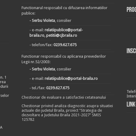
Functionarul resposabil cu difuzarea informatiilor
Pro
publice:
- Serbu Violeta
, consilier
- e-mail:
relatiipublice@portal-
braila.ro, petitii@cjbraila.ro
- telefon/fax:
0239.627.675
Insc
Functionar responsabil cu aplicarea prevederilor
Legii nr.52/2003:
- Serbu Violeta
, consilier
n. 1
- e-mail:
relatiipublice@portal-braila.ro
area
durii
- tel./fax:
0239.627.675
Telef
rselor
Inter
Chestionar de evaluare a satisfactiei cetateanului
Link
Chestionar privind analiza diagnostic asupra situatiei
actuale din judetul Braila, proiect "Strategia de
dezvoltare a Judetului Braila 2021-2027" SMIS
125782
EA