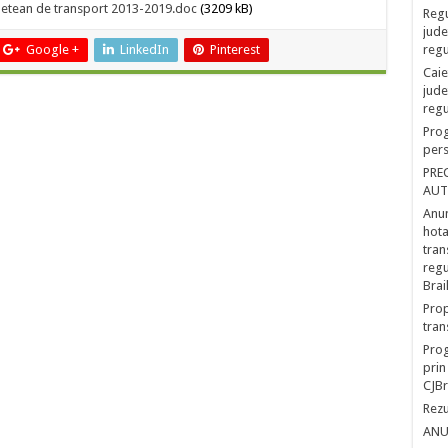
udetean de transport 2013-2019.doc
(3209 kB)
Regu
jude
Google +
LinkedIn
Pinterest
regu
Caie
jude
regu
Prog
pers
PRE
AUT
Anun
hota
tran
regu
Brai
Prop
tran
Prog
prin
CJBr
Rezu
ANU