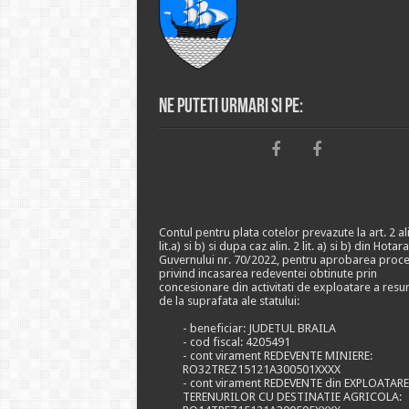
Ne puteti urmari si pe:
Contul pentru plata cotelor prevazute la art. 2 ali
lit.a) si b) si dupa caz alin. 2 lit. a) si b) din Hotar
Guvernului nr. 70/2022, pentru aprobarea proce
privind incasarea redeventei obtinute prin
concesionare din activitati de exploatare a resu
de la suprafata ale statului:
- beneficiar: JUDETUL BRAILA
- cod fiscal: 4205491
- cont virament REDEVENTE MINIERE:
RO32TREZ15121A300501XXXX
- cont virament REDEVENTE din EXPLOATAR
TERENURILOR CU DESTINATIE AGRICOLA: