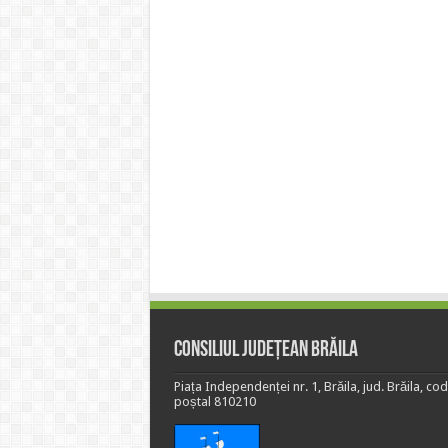
Consiliul Județean Brăila
Piața Independenței nr. 1, Brăila, jud. Brăila, cod
poștal 810210