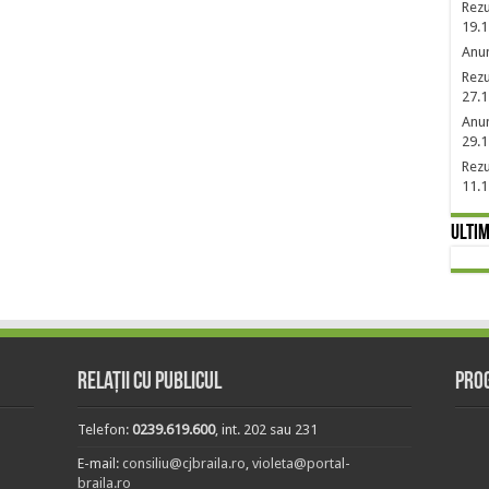
Rezu
19.1
Anun
Rezu
27.1
Anun
29.1
Rezu
11.1
Ultim
Relații cu publicul
Prog
Telefon:
0239.619.600
, int. 202 sau 231
E-mail:
consiliu@cjbraila.ro
,
violeta@portal-
braila.ro