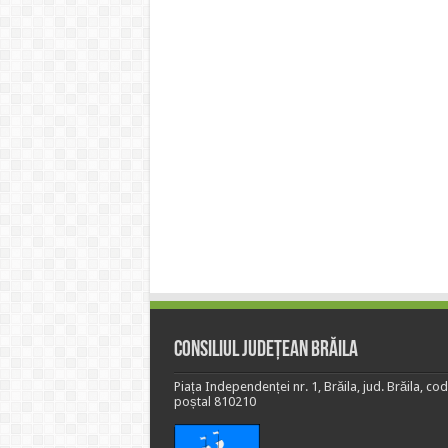
Consiliul Județean Brăila
Piața Independenței nr. 1, Brăila, jud. Brăila, cod
poștal 810210