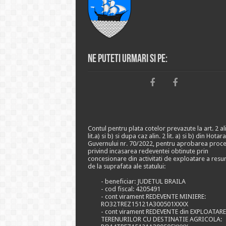
Ne puteti urmari si pe:
Contul pentru plata cotelor prevazute la art. 2 ali
lit.a) si b) si dupa caz alin. 2 lit. a) si b) din Hotar
Guvernului nr. 70/2022, pentru aprobarea proce
privind incasarea redeventei obtinute prin
concesionare din activitati de exploatare a resu
de la suprafata ale statului:
- beneficiar: JUDETUL BRAILA
- cod fiscal: 4205491
- cont virament REDEVENTE MINIERE:
RO32TREZ15121A300501XXXX
- cont virament REDEVENTE din EXPLOATAR
TERENURILOR CU DESTINATIE AGRICOLA: