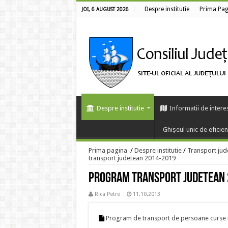
Despre institutie
Prima Pag
JOI, 6 AUGUST 2026
Despre institutie
Informatii de intere
Ghișeul unic de eficie
Prima pagina
/
Despre institutie
/
Transport jud
transport judetean 2014-2019
Program transport judetean
Rica Petre
11.10.2013
Program de transport de persoane curse 