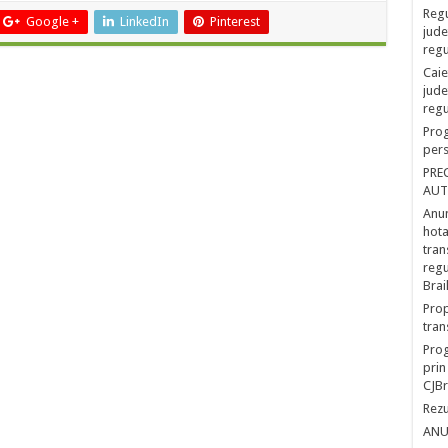
Regu
Google +
LinkedIn
Pinterest
jude
regu
Caie
jude
regu
Prog
pers
PRE
AUT
Anun
hota
tran
regu
Brai
Prop
tran
Prog
prin
CJBr
Rezu
ANU