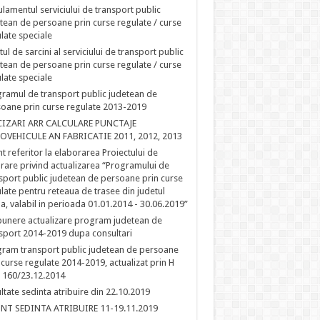
lamentul serviciului de transport public
tean de persoane prin curse regulate / curse
late speciale
tul de sarcini al serviciului de transport public
tean de persoane prin curse regulate / curse
late speciale
ramul de transport public judetean de
oane prin curse regulate 2013-2019
CIZARI ARR CALCULARE PUNCTAJE
OVEHICULE AN FABRICATIE 2011, 2012, 2013
t referitor la elaborarea Proiectului de
rare privind actualizarea “Programului de
sport public judetean de persoane prin curse
late pentru reteaua de trasee din judetul
la, valabil in perioada 01.01.2014 - 30.06.2019”
unere actualizare program judetean de
sport 2014-2019 dupa consultari
ram transport public judetean de persoane
 curse regulate 2014-2019, actualizat prin H
 160/23.12.2014
ltate sedinta atribuire din 22.10.2019
NT SEDINTA ATRIBUIRE 11-19.11.2019