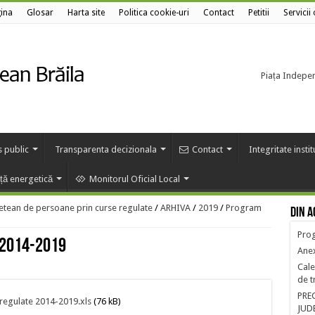
ina
Glosar
Harta site
Politica cookie-uri
Contact
Petitii
Servicii
Piața Independ
s public
Transparenta decizionala
Contact
Integritate insti
nță energetică
Monitorul Oficial Local
etean de persoane prin curse regulate
/
ARHIVA
/
2019
/
Program
Din a
Prog
 2014-2019
Anex
Cale
de t
PRE
regulate 2014-2019.xls
(76 kB)
JUD