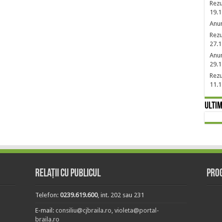
Rezu
19.1
Anun
Rezu
27.1
Anun
29.1
Rezu
11.1
Ultim
Relații cu publicul
Prog
Telefon:
0239.619.600
, int. 202 sau 231
E-mail:
consiliu@cjbraila.ro
,
violeta@portal-
braila.ro