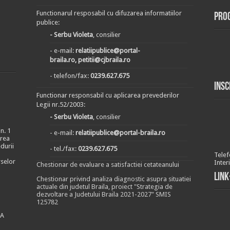
Functionarul resposabil cu difuzarea informatiilor
Pro
publice:
- Serbu Violeta
, consilier
- e-mail:
relatiipublice@portal-
braila.ro, petitii@cjbraila.ro
- telefon/fax:
0239.627.675
Insc
Functionar responsabil cu aplicarea prevederilor
Legii nr.52/2003:
- Serbu Violeta
, consilier
n. 1
- e-mail:
relatiipublice@portal-braila.ro
area
durii
- tel./fax:
0239.627.675
Telef
rselor
Inter
Chestionar de evaluare a satisfactiei cetateanului
Link
Chestionar privind analiza diagnostic asupra situatiei
actuale din judetul Braila, proiect "Strategia de
dezvoltare a Judetului Braila 2021-2027" SMIS
125782
EA