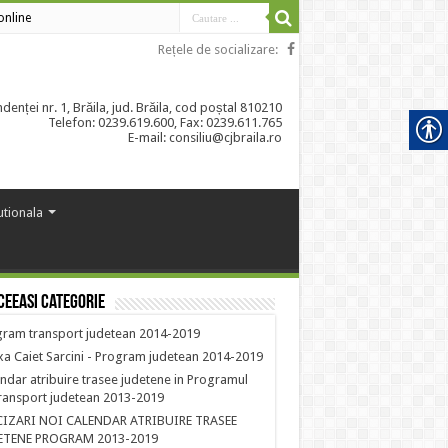
 online
Rețele de socializare:
enței nr. 1, Brăila, jud. Brăila, cod poștal 810210
Telefon: 0239.619.600, Fax: 0239.611.765
E-mail: consiliu@cjbraila.ro
tutionala
ceeasi categorie
ram transport judetean 2014-2019
a Caiet Sarcini - Program judetean 2014-2019
ndar atribuire trasee judetene in Programul
ransport judetean 2013-2019
CIZARI NOI CALENDAR ATRIBUIRE TRASEE
ETENE PROGRAM 2013-2019