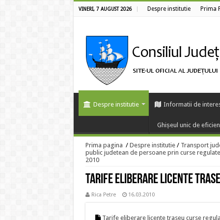
Despre institutie
Prima 
VINERI, 7 AUGUST 2026
Despre institutie
Informatii de intere
Ghișeul unic de eficie
Prima pagina
/
Despre institutie
/
Transport jud
public judetean de persoane prin curse regulate
2010
Tarife eliberare licente tras
Rica Petre
16.03.2010
Tarife eliberare licente traseu curse regu