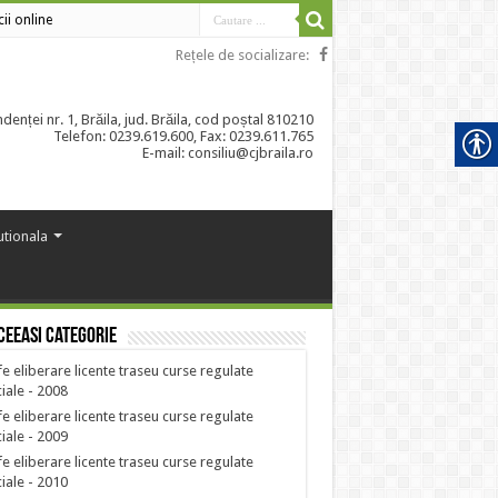
cii online
Rețele de socializare:
enței nr. 1, Brăila, jud. Brăila, cod poștal 810210
Telefon: 0239.619.600, Fax: 0239.611.765
E-mail: consiliu@cjbraila.ro
tutionala
ceeasi categorie
fe eliberare licente traseu curse regulate
iale - 2008
fe eliberare licente traseu curse regulate
iale - 2009
fe eliberare licente traseu curse regulate
iale - 2010