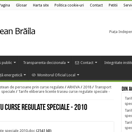
Pagina
Glosar
Harta site
Politica cookie-uri
Contact
Petitii
Servi
Piața Independ
s public
Transparenta decizionala
Contact
Integritate insti
nță energetică
Monitorul Oficial Local
etean de persoane prin curse regulate
/
ARHIVA
/
2018
/
Transport
Din a
 speciale
/
Tarife eliberare licente traseu curse regulate speciale -
Tari
spec
eu curse regulate speciale - 2010
Tari
spec
Tari
spec
late speciale 2010.doc
(2541 kB)