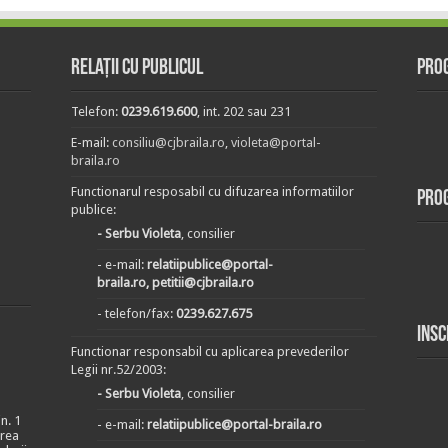
Relații cu publicul
Prog
Telefon:
0239.619.600
, int. 202 sau 231
E-mail:
consiliu@cjbraila.ro
,
violeta@portal-
braila.ro
Functionarul resposabil cu difuzarea informatiilor
Pro
publice:
- Serbu Violeta
, consilier
- e-mail:
relatiipublice@portal-
braila.ro, petitii@cjbraila.ro
- telefon/fax:
0239.627.675
Insc
Functionar responsabil cu aplicarea prevederilor
Legii nr.52/2003:
- Serbu Violeta
, consilier
n. 1
- e-mail:
relatiipublice@portal-braila.ro
area