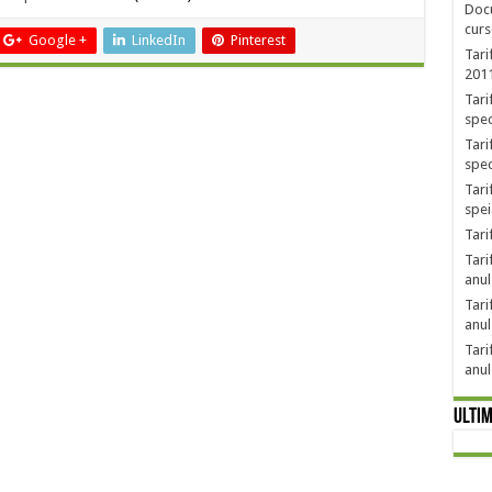
Docu
curs
Google +
LinkedIn
Pinterest
Tari
201
Tari
spec
Tari
spec
Tari
spei
Tari
Tari
anul
Tari
anul
Tari
anul
Ultim