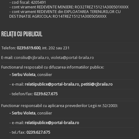
- cod fiscal: 4205491
- cont virament REDEVENTE MINIERE: RO32TREZ15121A300501XXXX
- cont virament REDEVENTE din EXPLOATAREA TERENURILOR CU
DESTINATIE AGRICOLA: RO14TREZ15121A300505XXXX
Relații cu publicul
Telefon:
0239.619.600
, int. 202 sau 231
E-mail:
consiliu@cjbraila.ro
,
violeta@portal-braila.ro
Functionarul resposabil cu difuzarea informatiilor publice:
- Serbu Violeta
, consilier
- e-mail:
relatiipublice@portal-braila.ro, petitii@cjbraila.ro
- telefon/fax:
0239.627.675
Functionar responsabil cu aplicarea prevederilor Legii nr.52/2003:
- Serbu Violeta
, consilier
- e-mail:
relatiipublice@portal-braila.ro
- tel./fax:
0239.627.675