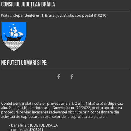
Consiliul Județean Brăila
Piața Independenței nr. 1, Brăila, jud. Brăila, cod poștal 810210
Ne puteti urmari si pe:
Contul pentru plata cotelor prevazute la art. 2 alin. 1 lit.a) si b) si dupa caz
alin. 2 lit. a) si b) din Hotararea Guvernului nr. 70/2022, pentru aprobarea
procedurii privind incasarea redeventei obtinute prin concesionare din
activitati de exploatare a resurselor de la suprafata ale statului:
- beneficiar: JUDETUL BRAILA
- cod fiscal: 4205491