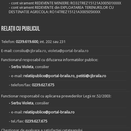
- cont virament REDEVENTE MINIERE: RO32TREZ15121A300501XXXX
- cont virament REDEVENTE din EXPLOATAREA TERENURILOR CU
DESTINATIE AGRICOLA: RO14TREZ15121A300505XXXX
Relații cu publicul
Telefon:
0239.619.600
, int. 202 sau 231
E-mail:
consiliu@cjbraila.ro
,
violeta@portal-braila.ro
Functionarul resposabil cu difuzarea informatiilor publice:
- Serbu Violeta
, consilier
- e-mail:
relatiipublice@portal-braila.ro, petitii@cjbraila.ro
- telefon/fax:
0239.627.675
Functionar responsabil cu aplicarea prevederilor Legii nr.52/2003:
- Serbu Violeta
, consilier
- e-mail:
relatiipublice@portal-braila.ro
- tel./fax:
0239.627.675
Chestionar de evaluare a satisfactiei cetateanului