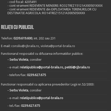
- cod fiscal: 4205491
- cont virament REDEVENTE MINIERE: RO32TREZ15121A300501XXXX
- cont virament REDEVENTE din EXPLOATAREA TERENURILOR CU
DESTINATIE AGRICOLA: RO14TREZ15121A300505XXXX
Relații cu publicul
Telefon:
0239.619.600
, int. 202 sau 231
E-mail:
consiliu@cjbraila.ro
,
violeta@portal-braila.ro
Functionarul resposabil cu difuzarea informatiilor publice:
- Serbu Violeta
, consilier
- e-mail:
relatiipublice@portal-braila.ro, petitii@cjbraila.ro
- telefon/fax:
0239.627.675
Functionar responsabil cu aplicarea prevederilor Legii nr.52/2003:
- Serbu Violeta
, consilier
- e-mail:
relatiipublice@portal-braila.ro
- tel./fax:
0239.627.675