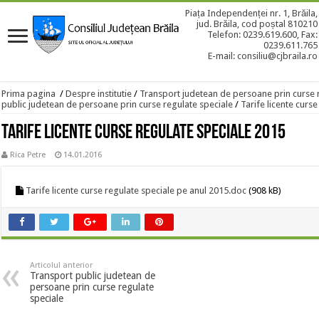
Piața Independenței nr. 1, Brăila,
jud. Brăila, cod poștal 810210
Telefon: 0239.619.600, Fax:
0239.611.765
E-mail: consiliu@cjbraila.ro
Prima pagina
/
Despre institutie
/
Transport judetean de persoane prin curse 
public judetean de persoane prin curse regulate speciale
/
Tarife licente curs
Tarife licente curse regulate speciale 2015
Rica Petre
14.01.2016
Tarife licente curse regulate speciale pe anul 2015.doc
(908 kB)
Articolul anterior
Transport public judetean de
persoane prin curse regulate
speciale