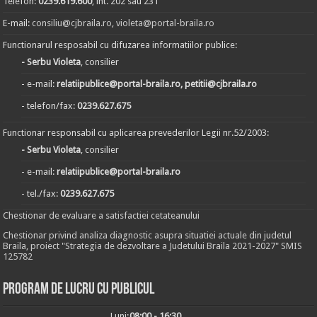
Telefon:
0239.619.600
, int. 202 sau 231
E-mail:
consiliu@cjbraila.ro
,
violeta@portal-braila.ro
Functionarul resposabil cu difuzarea informatiilor publice:
- Serbu Violeta
, consilier
- e-mail:
relatiipublice@portal-braila.ro, petitii@cjbraila.ro
- telefon/fax:
0239.627.675
Functionar responsabil cu aplicarea prevederilor Legii nr.52/2003:
- Serbu Violeta
, consilier
- e-mail:
relatiipublice@portal-braila.ro
- tel./fax:
0239.627.675
Chestionar de evaluare a satisfactiei cetateanului
Chestionar privind analiza diagnostic asupra situatiei actuale din judetul
Braila, proiect "Strategia de dezvoltare a Judetului Braila 2021-2027" SMIS
125782
Program de lucru cu publicul
Luni:
08:00 - 16:30