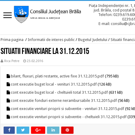
Piața Independenței nr. 1, 
jud. Brăila, cod poștal 
Telefon: 0239.619.600
0239.6
E-mail: consiliu@cjbra
Prima pagina
/
Informatii de interes public
/
Bugetul Judetului
/
Situatii financ
Situatii financiare la 31.12.2015
Rica Petre
23.02.2016
bilant, fluxuri, plati restante, active fixe 31.12.2015.pdf
(795 kB)
cont executie buget local - venituri 31.12.2015.pdf
(126 kB)
cont executie buget local - cheltuieli total 31.12.2015.pdf
(631 kB)
cont executie fonduri externe nerambursabile 31.12.2015.pdf
(56 kB)
cont executie venituri proprii si subventie - venituri 31.12.2015.pdf
(92 k
cont executie venituri proprii si subventie - cheltuieli 31.12.2015.pdf
(339