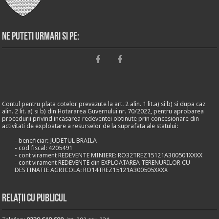
Ne puteti urmari si pe:
Contul pentru plata cotelor prevazute la art. 2 alin. 1 lit.a) si b) si dupa caz
alin. 2 lit. a) si b) din Hotararea Guvernului nr. 70/2022, pentru aprobarea
procedurii privind incasarea redeventei obtinute prin concesionare din
activitati de exploatare a resurselor de la suprafata ale statului:
- beneficiar: JUDETUL BRAILA
- cod fiscal: 4205491
- cont virament REDEVENTE MINIERE: RO32TREZ15121A300501XXXX
- cont virament REDEVENTE din EXPLOATAREA TERENURILOR CU
DESTINATIE AGRICOLA: RO14TREZ15121A300505XXXX
Relații cu publicul