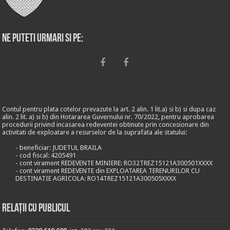
Ne puteti urmari si pe:
Contul pentru plata cotelor prevazute la art. 2 alin. 1 lit.a) si b) si dupa caz
alin. 2 lit. a) si b) din Hotararea Guvernului nr. 70/2022, pentru aprobarea
procedurii privind incasarea redeventei obtinute prin concesionare din
activitati de exploatare a resurselor de la suprafata ale statului:
- beneficiar: JUDETUL BRAILA
- cod fiscal: 4205491
- cont virament REDEVENTE MINIERE: RO32TREZ15121A300501XXXX
- cont virament REDEVENTE din EXPLOATAREA TERENURILOR CU
DESTINATIE AGRICOLA: RO14TREZ15121A300505XXXX
Relații cu publicul