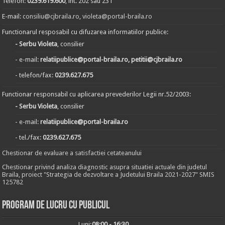
Telefon:
0239.619.600
, int. 202 sau 231
E-mail:
consiliu@cjbraila.ro
,
violeta@portal-braila.ro
Functionarul resposabil cu difuzarea informatiilor publice:
- Serbu Violeta
, consilier
- e-mail:
relatiipublice@portal-braila.ro, petitii@cjbraila.ro
- telefon/fax:
0239.627.675
Functionar responsabil cu aplicarea prevederilor Legii nr.52/2003:
- Serbu Violeta
, consilier
- e-mail:
relatiipublice@portal-braila.ro
- tel./fax:
0239.627.675
Chestionar de evaluare a satisfactiei cetateanului
Chestionar privind analiza diagnostic asupra situatiei actuale din judetul
Braila, proiect "Strategia de dezvoltare a Judetului Braila 2021-2027" SMIS
125782
Program de lucru cu publicul
Luni:
08:00 - 16:30