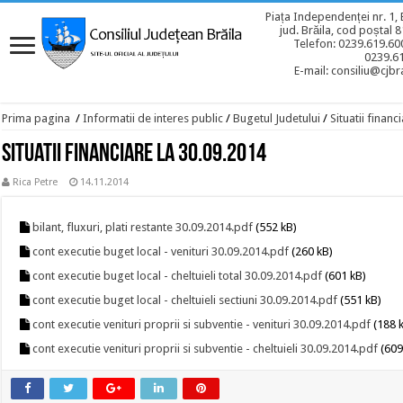
Piața Independenței nr. 1, 
jud. Brăila, cod poștal 
Telefon: 0239.619.600
0239.6
E-mail: consiliu@cjbra
Prima pagina
/
Informatii de interes public
/
Bugetul Judetului
/
Situatii financ
Situatii financiare la 30.09.2014
Rica Petre
14.11.2014
bilant, fluxuri, plati restante 30.09.2014.pdf
(552 kB)
cont executie buget local - venituri 30.09.2014.pdf
(260 kB)
cont executie buget local - cheltuieli total 30.09.2014.pdf
(601 kB)
cont executie buget local - cheltuieli sectiuni 30.09.2014.pdf
(551 kB)
cont executie venituri proprii si subventie - venituri 30.09.2014.pdf
(188 
cont executie venituri proprii si subventie - cheltuieli 30.09.2014.pdf
(609