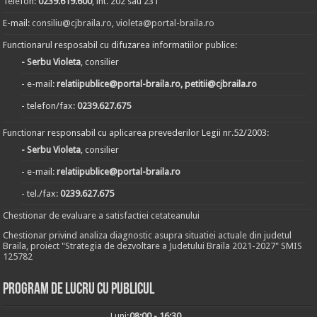
Telefon:
0239.619.600
, int. 202 sau 231
E-mail:
consiliu@cjbraila.ro
,
violeta@portal-braila.ro
Functionarul resposabil cu difuzarea informatiilor publice:
- Serbu Violeta
, consilier
- e-mail:
relatiipublice@portal-braila.ro, petitii@cjbraila.ro
- telefon/fax:
0239.627.675
Functionar responsabil cu aplicarea prevederilor Legii nr.52/2003:
- Serbu Violeta
, consilier
- e-mail:
relatiipublice@portal-braila.ro
- tel./fax:
0239.627.675
Chestionar de evaluare a satisfactiei cetateanului
Chestionar privind analiza diagnostic asupra situatiei actuale din judetul
Braila, proiect "Strategia de dezvoltare a Judetului Braila 2021-2027" SMIS
125782
Program de lucru cu publicul
Luni:
08:00 - 16:30