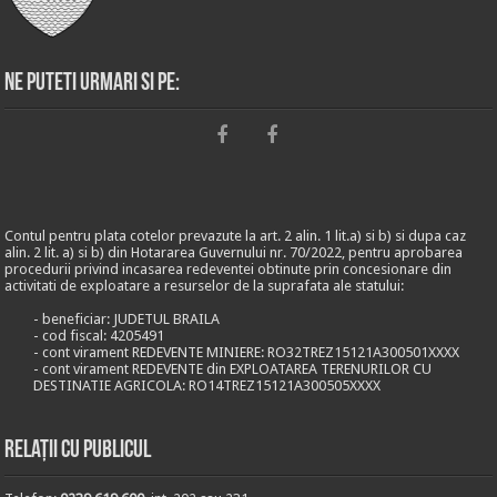
Ne puteti urmari si pe:
Contul pentru plata cotelor prevazute la art. 2 alin. 1 lit.a) si b) si dupa caz
alin. 2 lit. a) si b) din Hotararea Guvernului nr. 70/2022, pentru aprobarea
procedurii privind incasarea redeventei obtinute prin concesionare din
activitati de exploatare a resurselor de la suprafata ale statului:
- beneficiar: JUDETUL BRAILA
- cod fiscal: 4205491
- cont virament REDEVENTE MINIERE: RO32TREZ15121A300501XXXX
- cont virament REDEVENTE din EXPLOATAREA TERENURILOR CU
DESTINATIE AGRICOLA: RO14TREZ15121A300505XXXX
Relații cu publicul