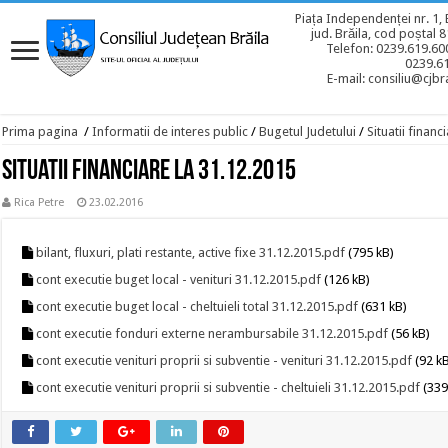
Piața Independenței nr. 1, 
jud. Brăila, cod poștal 
Telefon: 0239.619.600
0239.6
E-mail: consiliu@cjbra
Prima pagina
/
Informatii de interes public
/
Bugetul Judetului
/
Situatii financ
Situatii financiare la 31.12.2015
Rica Petre
23.02.2016
bilant, fluxuri, plati restante, active fixe 31.12.2015.pdf
(795 kB)
cont executie buget local - venituri 31.12.2015.pdf
(126 kB)
cont executie buget local - cheltuieli total 31.12.2015.pdf
(631 kB)
cont executie fonduri externe nerambursabile 31.12.2015.pdf
(56 kB)
cont executie venituri proprii si subventie - venituri 31.12.2015.pdf
(92 k
cont executie venituri proprii si subventie - cheltuieli 31.12.2015.pdf
(339