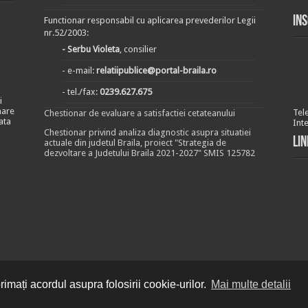
In
Functionar responsabil cu aplicarea prevederilor Legii
nr.52/2003:
- Serbu Violeta
, consilier
- e-mail:
relatiipublice@portal-braila.ro
- tel./fax:
0239.627.675
i
nare
Tel
Chestionar de evaluare a satisfactiei cetateanului
ata
Int
Chestionar privind analiza diagnostic asupra situatiei
Lin
actuale din judetul Braila, proiect "Strategia de
dezvoltare a Judetului Braila 2021-2027" SMIS 125782
imați acordul asupra folosirii cookie-urilor.
Mai multe detalii