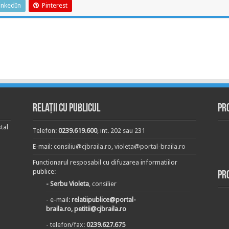
inkedIn
Pinterest
Relații cu publicul
Pr
tal
Telefon:
0239.619.600
, int. 202 sau 231
E-mail:
consiliu@cjbraila.ro
,
violeta@portal-braila.ro
Functionarul resposabil cu difuzarea informatiilor
publice:
Pr
- Serbu Violeta
, consilier
- e-mail:
relatiipublice@portal-
braila.ro, petitii@cjbraila.ro
- telefon/fax:
0239.627.675