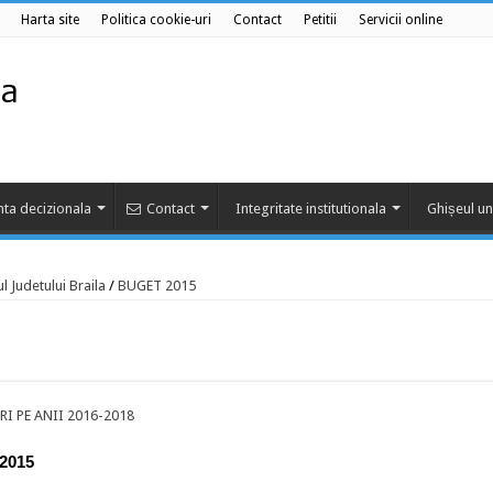
Harta site
Politica cookie-uri
Contact
Petitii
Servicii online
ta decizionala
Contact
Integritate institutionala
Ghișeul un
l Judetului Braila
/
BUGET 2015
I PE ANII 2016-2018
2015