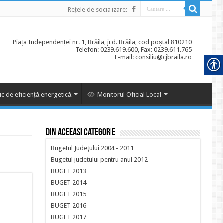
Rețele de socializare:
Piața Independenței nr. 1, Brăila, jud. Brăila, cod poștal 810210
Telefon: 0239.619.600, Fax: 0239.611.765
E-mail: consiliu@cjbraila.ro
ic de eficiență energetică
Monitorul Oficial Local
Din aceeasi categorie
Bugetul Judeţului 2004 - 2011
Bugetul judetului pentru anul 2012
BUGET 2013
BUGET 2014
BUGET 2015
BUGET 2016
BUGET 2017