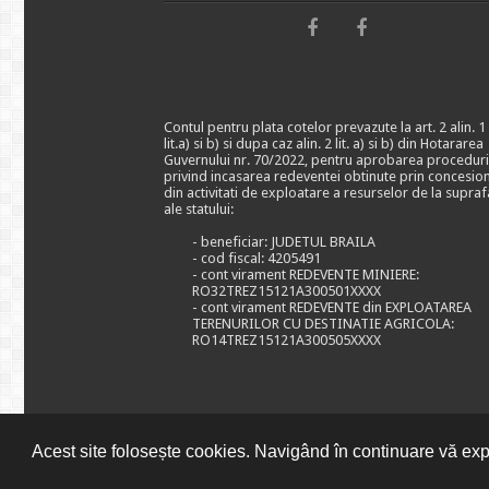
Contul pentru plata cotelor prevazute la art. 2 alin. 1
lit.a) si b) si dupa caz alin. 2 lit. a) si b) din Hotararea
Guvernului nr. 70/2022, pentru aprobarea proceduri
privind incasarea redeventei obtinute prin concesio
din activitati de exploatare a resurselor de la supraf
ale statului:
- beneficiar: JUDETUL BRAILA
- cod fiscal: 4205491
- cont virament REDEVENTE MINIERE:
RO32TREZ15121A300501XXXX
- cont virament REDEVENTE din EXPLOATAREA
TERENURILOR CU DESTINATIE AGRICOLA:
RO14TREZ15121A300505XXXX
Acest site folosește cookies. Navigând în continuare vă expr
© CONSILIUL JUDETEAN BRAILA, 2026