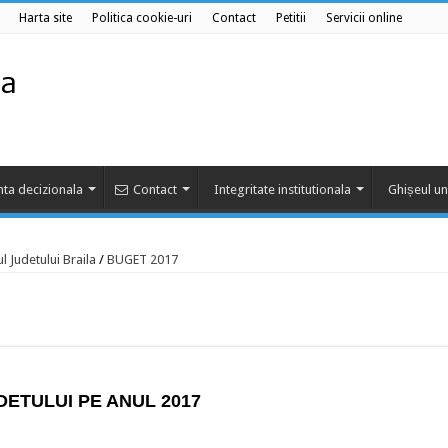
Harta site
Politica cookie-uri
Contact
Petitii
Servicii online
ta decizionala
Contact
Integritate institutionala
Ghișeul un
l Judetului Braila
/
BUGET 2017
DETULUI PE ANUL 2017