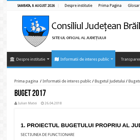
Despre institutie
Prima Pagina
Glosar
SAMBATA, 8 AUGUST 2026
Despre institutie
Informatii de interes public
Transparen
Prima pagina
/
Informatii de interes public
/
Bugetul Judetului
/
Bugetu
BUGET 2017
Iulian Matei
26.04.2018
1. PROIECTUL BUGETULUI PROPRIU AL JU
SECTIUNEA DE FUNCTIONARE