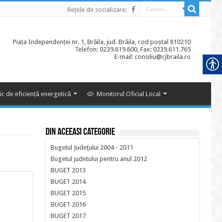
Rețele de socializare:
Piața Independenței nr. 1, Brăila, jud. Brăila, cod poștal 810210
Telefon: 0239.619.600, Fax: 0239.611.765
E-mail: consiliu@cjbraila.ro
ic de eficiență energetică
Monitorul Oficial Local
Din aceeasi categorie
Bugetul Judeţului 2004 - 2011
Bugetul judetului pentru anul 2012
BUGET 2013
BUGET 2014
BUGET 2015
BUGET 2016
BUGET 2017